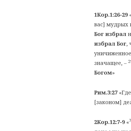
1Кор.1:26-29
вас] мудрых 
Бог избрал
н
избрал Бог
,
уничиженное
2
значащее, –
Богом
»
Рим.3:27
«Где
[законом] де
2Кор.12:7-9
«