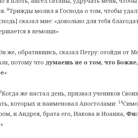
о в плоть, ангел сатаны, удручать меня, чтобы 
8
ся.
Трижды молил я Господа о том, чтобы удал
сподь] сказал мне: «довольно для тебя благода
вершается в немощи»
н же, обратившись, сказал Петру: отойди от Ме
зн, потому что
думаешь не о том, что Божие,
ое
»
3
Когда же настал день, призвал учеников Своих
14
ать, которых и наименовал Апостолами:
Симо
ром, и Андрея, брата его, Иакова и Иоанна,
Фил
я
»