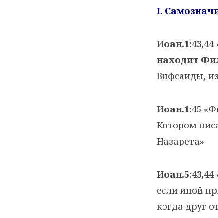
I
. Самознач
Иоан.1:43,44
находит Фи
Вифсаиды, из
Иоан.1:45
«Фи
Котором писа
Назарета»
Иоан.5:43,44
если иной пр
когда друг о