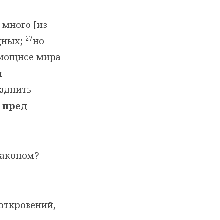
е много [из
27
дных;
но
емощное мира
и
азднить
 пред
законом?
откровений,