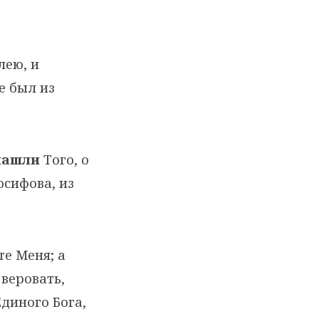
лею, и
е был из
нашли
Того, о
осифова, из
те Меня; а
веровать,
Единого Бога,