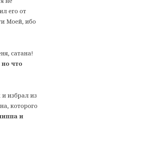
я не
ил его от
ти Моей, ибо
ня, сатана!
 но что
 и избрал из
на, которого
иппа и