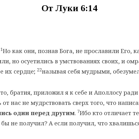
От Луки 6:14
21
Но как они, познав Бога, не прославили Его, ка
ли, но осуетились в умствованиях своих, и ом
22
е их сердце;
называя себя мудрыми, обезуме
то, братия, приложил я к себе и Аполлосу ради
 от нас не мудрствовать сверх того, что написа
7
лись один перед другим
.
Ибо кто отличает те
 бы не получил? А если получил, что хвалишься
»