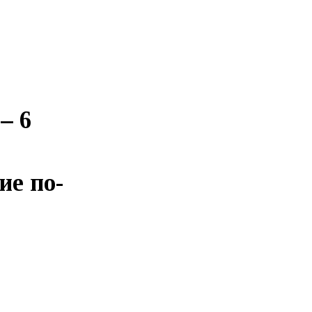
– 6
е по-