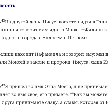
имость
43
«
На другой день [Иисус] восхотел идти в Гали
44
липпа
и говорит ему: иди за Мною.
Филипп ж
 [одного] города с Андреем и Петром»
липп находит Нафанаила и говорит ему:
мы 
ли Моисей в законе и пророки, Иисуса, сына И
43
«
Я пришел во имя Отца Моего, и не принимае
44
идет во имя свое, его примете.
Как вы можете 
т друга принимаете славу, а славы, которая от 