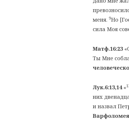
дано мне жал
превозносил
9
меня.
Но [Го
сила Моя со
Матф.16:23
«О
Ты Мне собла
человеческ
1
Лук.6:13,14
«
них двенадц
и назвал Пет
Варфоломе