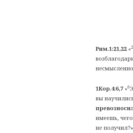
Рим.1:21,22
«
возблагодари
несмысленно
6
1Кор.4:6,7
«
Э
вы научились
превозноси
имеешь, чего
не получил?