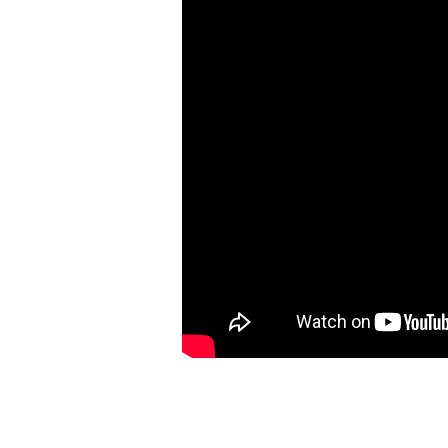
по-
человечески