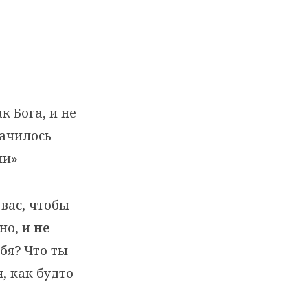
к Бога, и не
рачилось
ли»
 вас, чтобы
но, и
не
бя? Что ты
, как будто