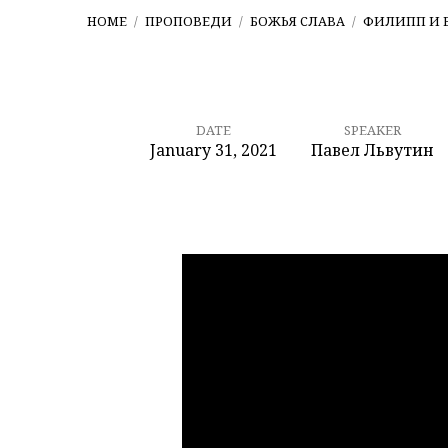
HOME
/
ПРОПОВЕДИ
/
БОЖЬЯ СЛАВА
/
ФИЛИПП И
DATE
SPEAKER
January 31, 2021
Павел Львутин
Филипп
и
Варфоломей
–
мыслящие