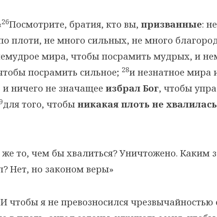
26
«
Посмотрите, братия, кто вы,
призванные
: н
по плоти, не много сильных, не много благоро
емудрое мира, чтобы посрамить мудрых, и н
28
 чтобы посрамить сильное;
и незнатное мира 
 и ничего не значащее
избрал Бог
, чтобы упр
9
для того, чтобы
никакая плоть не хвалилась
 же то, чем бы хвалиться? Уничтожено. Каким 
л? Нет, но законом веры»
7
И чтобы я не превозносился чрезвычайностью 