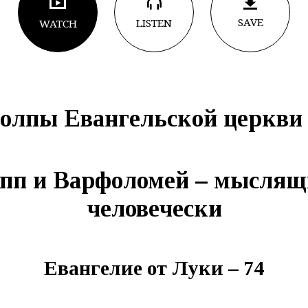
SAVE
LISTEN
WATCH
олпы Евангельской церкви 
пп и Варфоломей – мыслящи
человечески
Евангелие от Луки – 7
4