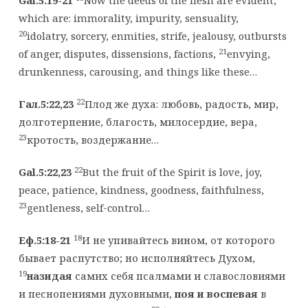
Gal.5:19-21
Now the deeds of the flesh are evident,
which are: immorality, impurity, sensuality,
20
idolatry, sorcery, enmities, strife, jealousy, outbursts
21
of anger, disputes, dissensions, factions,
envying,
drunkenness, carousing, and things like these…
22
Гал.5:22,23
Плод же духа: любовь, радость, мир,
долготерпение, благость, милосердие, вера,
23
кротость, воздержание…
22
Gal.5:22,23
But the fruit of the Spirit is love, joy,
peace, patience, kindness, goodness, faithfulness,
23
gentleness, self-control…
18
Еф.5:18-21
И не упивайтесь вином, от которого
бывает распутство; но исполняйтесь Духом,
19
назидая
самих себя псалмами и славословиями
и песнопениями духовными,
поя и воспевая
в