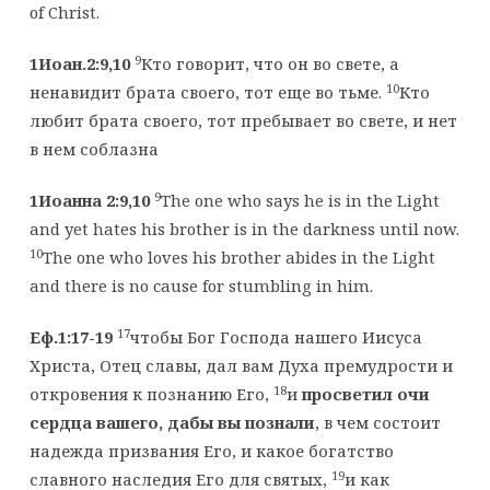
of Christ.
9
1Иоан.2:9,10
Кто говорит, что он во свете, а
10
ненавидит брата своего, тот еще во тьме.
Кто
любит брата своего, тот пребывает во свете, и нет
в нем соблазна
9
1Иоанна 2:9,10
The one who says he is in the Light
and yet hates his brother is in the darkness until now.
10
The one who loves his brother abides in the Light
and there is no cause for stumbling in him.
17
Еф.1:17-19
чтобы Бог Господа нашего Иисуса
Христа, Отец славы, дал вам Духа премудрости и
18
откровения к познанию Его,
и
просветил очи
сердца вашего, дабы вы познали
, в чем состоит
надежда призвания Его, и какое богатство
19
славного наследия Его для святых,
и как