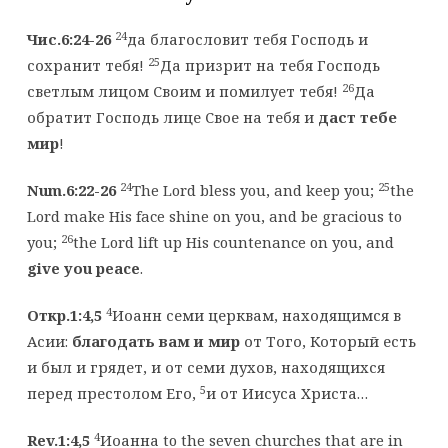
24
Чис.6:24-26
да благословит тебя Господь и
25
сохранит тебя!
Да призрит на тебя Господь
26
светлым лицом Своим и помилует тебя!
Да
обратит Господь лице Свое на тебя и
даст тебе
мир
!
24
25
Num.6:22-26
The Lord bless you, and keep you;
the
Lord make His face shine on you, and be gracious to
26
you;
the Lord lift up His countenance on you, and
give you peace
.
4
Откр.1:4,5
Иоанн семи церквам, находящимся в
Асии:
благодать вам и мир
от Того, Который есть
и был и грядет, и от семи духов, находящихся
5
перед престолом Его,
и от Иисуса Христа…
4
Rev.1:4,5
Иоанна to the seven churches that are in