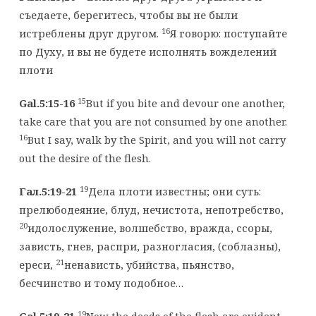
съедаете, берегитесь, чтобы вы не были
16
истреблены друг другом.
Я говорю: поступайте
по Духу, и вы не будете исполнять вожделений
плоти
15
Gal.5:15-16
But if you bite and devour one another,
take care that you are not consumed by one another.
16
But I say, walk by the Spirit, and you will not carry
out the desire of the flesh.
19
Гал.5:19-21
Дела плоти известны; они суть:
прелюбодеяние, блуд, нечистота, непотребство,
20
идолослужение, волшебство, вражда, ссоры,
зависть, гнев, распри, разногласия, (соблазны),
21
ереси,
ненависть, убийства, пьянство,
бесчинство и тому подобное…
19