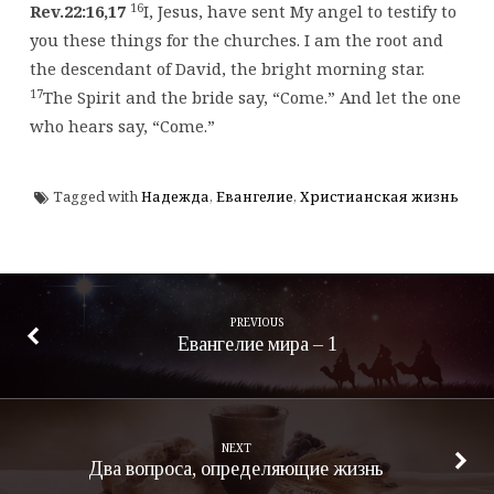
16
Rev.22:16,17
I, Jesus, have sent My angel to testify to
you these things for the churches. I am the root and
the descendant of David, the bright morning star.
17
The Spirit and the bride say, “Come.” And let the one
who hears say, “Come.”
Tagged with
Надежда
,
Евангелие
,
Христианская жизнь
PREVIOUS
Евангелие мира – 1
NEXT
Два вопроса, определяющие жизнь