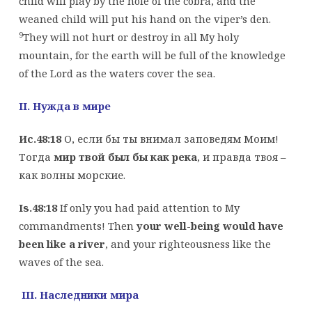
child will play by the hole of the cobra, and the
weaned child will put his hand on the viper’s den.
9
They will not hurt or destroy in all My holy
mountain, for the earth will be full of the knowledge
of the Lord as the waters cover the sea.
II. Нужда в мире
Ис.48:18
О, если бы ты внимал заповедям Моим!
Тогда
мир твой был бы как река
, и правда твоя –
как волны морские.
Is.48:18
If only you had paid attention to My
commandments! Then
your well-being would have
been like a river
, and your righteousness like the
waves of the sea.
III. Наследники мира