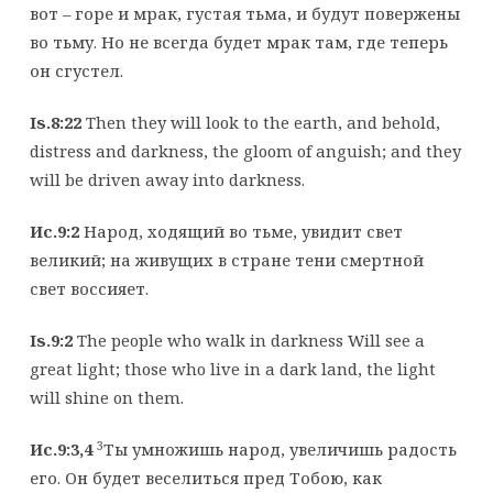
вот – горе и мрак, густая тьма, и будут повержены
во тьму. Но не всегда будет мрак там, где теперь
он сгустел.
Is.8:22
Then they will look to the earth, and behold,
distress and darkness, the gloom of anguish; and they
will be driven away into darkness.
Ис.9:2
Народ, ходящий во тьме, увидит свет
великий; на живущих в стране тени смертной
свет воссияет.
Is.9:2
The people who walk in darkness Will see a
great light; those who live in a dark land, the light
will shine on them.
3
Ис.9:3,4
Ты умножишь народ, увеличишь радость
его. Он будет веселиться пред Тобою, как