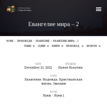
Евангелие мира – 2
HOME
/
ПРОПОВЕДИ
/
ЕВАНГЕЛИЕ
/
ЕВАНГЕЛИЕ МИРА – 2
ТЕМЫ
СЕРИИ
КНИГИ
ПРОПОВЕД.
MONTHS
DATE
SPEAKER
December 25, 2022
Павел Львутин
Евангелие
мира
TOPIC
Евангелие
,
Надежда
,
Христианская
–
жизнь
,
Эмоции
2
BOOK
Луки
,
- Луки 1