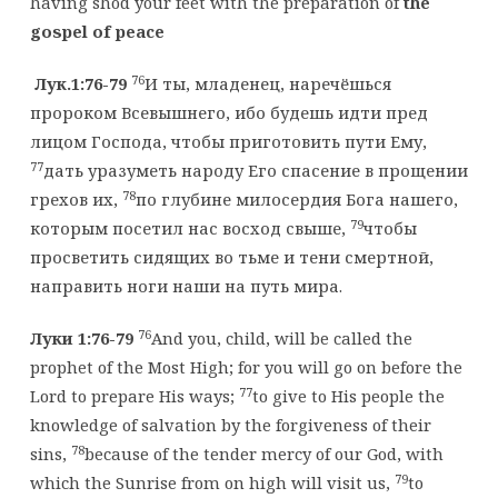
having shod your feet with the preparation of
the
gospel of peace
76
Лук.1:76-79
И ты, младенец, наречёшься
пророком Всевышнего, ибо будешь идти пред
лицом Господа, чтобы приготовить пути Ему,
77
дать уразуметь народу Его спасение в прощении
78
грехов их,
по глубине милосердия Бога нашего,
79
которым посетил нас восход свыше,
чтобы
просветить сидящих во тьме и тени смертной,
направить ноги наши на путь мира.
76
Луки 1:76-79
And you, child, will be called the
prophet of the Most High; for you will go on before the
77
Lord to prepare His ways;
to give to His people the
knowledge of salvation by the forgiveness of their
78
sins,
because of the tender mercy of our God, with
79
which the Sunrise from on high will visit us,
to