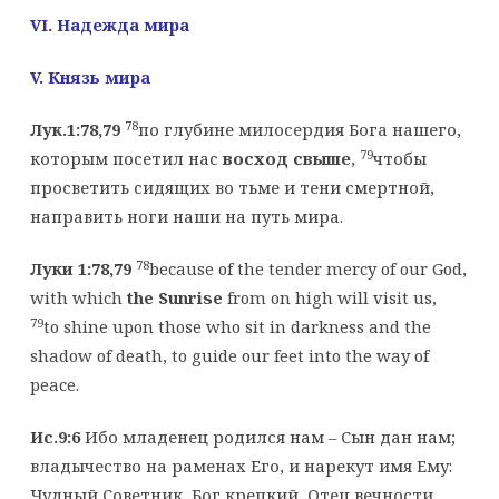
VI. Надежда мира
V. Князь мира
78
Лук.1:78,79
по глубине милосердия Бога нашего,
79
которым посетил нас
восход свыше
,
чтобы
просветить сидящих во тьме и тени смертной,
направить ноги наши на путь мира.
78
Луки 1:78,79
because of the tender mercy of our God,
with which
the Sunrise
from on high will visit us,
79
to shine upon those who sit in darkness and the
shadow of death, to guide our feet into the way of
peace.
Ис.9:6
Ибо младенец родился нам – Сын дан нам;
владычество на раменах Его, и нарекут имя Ему:
Чудный Советник, Бог крепкий, Отец вечности,