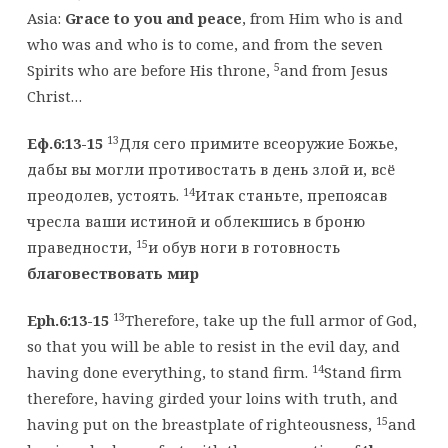
Asia:
Grace to you and peace
, from Him who is and
who was and who is to come, and from the seven
5
Spirits who are before His throne,
and from Jesus
Christ…
13
Еф.6:13-15
Для сего примите всеоружие Божье,
дабы вы могли противостать в день злой и, всё
14
преодолев, устоять.
Итак станьте, препоясав
чресла ваши истиной и облекшись в броню
15
праведности,
и обув ноги в готовность
благовествовать мир
13
Eph.6:13-15
Therefore, take up the full armor of God,
so that you will be able to resist in the evil day, and
14
having done everything, to stand firm.
Stand firm
therefore, having girded your loins with truth, and
15
having put on the breastplate of righteousness,
and