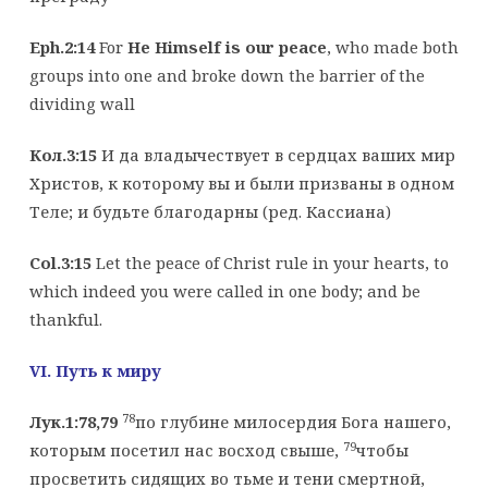
Eph.2:14
For
He Himself is our peace
, who made both
groups into one and broke down the barrier of the
dividing wall
Кол.3:15
И да владычествует в сердцах ваших мир
Христов, к которому вы и были призваны в одном
Теле; и будьте благодарны (ред. Кассиана)
Col.3:15
Let the peace of Christ rule in your hearts, to
which indeed you were called in one body; and be
thankful.
VI. Путь к миру
78
Лук.1:78,79
по глубине милосердия Бога нашего,
79
которым посетил нас восход свыше,
чтобы
просветить сидящих во тьме и тени смертной,