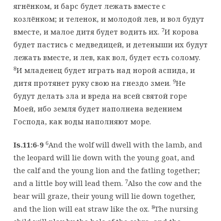
ягнёнком, и барс будет лежать вместе с
козлёнком; и теленок, и молодой лев, и вол будут
7
вместе, и малое дитя будет водить их.
И корова
будет пастись с медведицей, и детеныши их будут
лежать вместе, и лев, как вол, будет есть солому.
8
И младенец будет играть над норой аспида, и
9
дитя протянет руку свою на гнездо змеи.
Не
будут делать зла и вреда на всей святой горе
Моей, ибо земля будет наполнена ведением
Господа, как воды наполняют море.
6
Is.11:6-9
And the wolf will dwell with the lamb, and
the leopard will lie down with the young goat, and
the calf and the young lion and the fatling together;
7
and a little boy will lead them.
Also the cow and the
bear will graze, their young will lie down together,
8
and the lion will eat straw like the ox.
The nursing