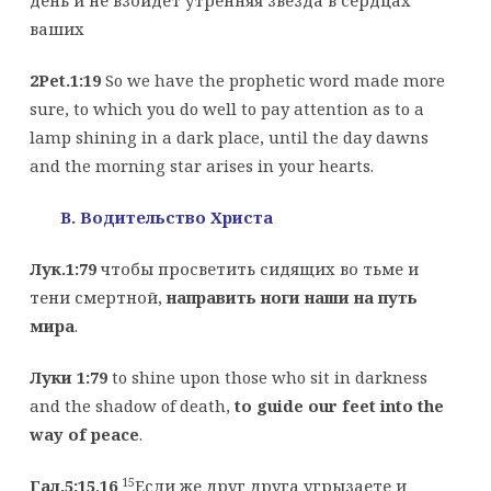
день и не взойдет утренняя звезда в сердцах
ваших
2Pet.1:19
So we have the prophetic word made more
sure, to which you do well to pay attention as to a
lamp shining in a dark place, until the day dawns
and the morning star arises in your hearts.
B. Водительство Христа
Лук.1:79
чтобы просветить сидящих во тьме и
тени смертной,
направить ноги наши на путь
мира
.
Луки 1:79
to shine upon those who sit in darkness
and the shadow of death,
to guide our feet into the
way of peace
.
15
Гал.5:15,16
Если же друг друга угрызаете и