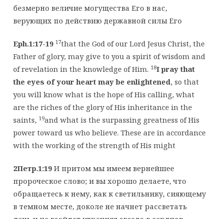
безмерно величие могущества Его в нас,
верующих по действию державной силы Его
17
Eph.1:17-19
that the God of our Lord Jesus Christ, the
Father of glory, may give to you a spirit of wisdom and
18
of revelation in the knowledge of Him.
I pray that
the eyes of your heart may be enlightened
, so that
you will know what is the hope of His calling, what
are the riches of the glory of His inheritance in the
19
saints,
and what is the surpassing greatness of His
power toward us who believe. These are in accordance
with the working of the strength of His might
2Петр.1:19
И притом мы имеем вернейшее
пророческое слово; и вы хорошо делаете, что
обращаетесь к нему, как к светильнику, сияющему
в темном месте, доколе не начнет рассветать