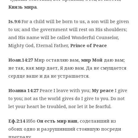
Князь мира
.
Is.9:6
For a child will be born to us, a son will be given
to us; and the government will rest on His shoulders;
and His name will be called Wonderful Counselor,
Mighty God, Eternal Father,
Prince of Peace
Иоан.14:27
Мир оставляю вам,
мир Мой
даю вам;
не так, как мир дает, Я даю вам. Да не смущается
сердце ваше и да не устрашается.
Иоанна 14:27
Peace I leave with you;
My peace
I give
to you; not as the world gives do I give to you. Do not
let your heart be troubled, nor let it be fearful.
Еф.2:14
Ибо
Он есть мир наш
, соделавший из
обоих одно и разрушивший стоявшую посреди
преграду