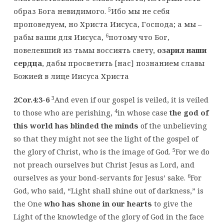
5
образ Бога невидимого.
Ибо мы не себя
проповедуем, но Христа Иисуса, Господа; а мы –
6
рабы ваши для Иисуса,
потому что Бог,
повелевший из тьмы воссиять свету,
озарил наши
сердца
, дабы просветить [нас] познанием славы
Божией в лице Иисуса Христа
3
2Cor.4:3-6
And even if our gospel is veiled, it is veiled
4
to those who are perishing,
in whose case
the god of
this world has blinded the minds
of the unbelieving
so that they might not see the light of the gospel of
5
the glory of Christ, who is the image of God.
For we do
not preach ourselves but Christ Jesus as Lord, and
6
ourselves as your bond-servants for Jesus’ sake.
For
God, who said, “Light shall shine out of darkness,” is
the One
who has shone in our hearts
to give the
Light of the knowledge of the glory of God in the face