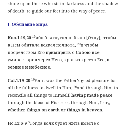
shine upon those who sit in darkness and the shadow
of death, to guide our feet into the way of peace.
I. Обещание мира
19
Кол.1:19,20
ибо благоугодно было [Отцу], чтобы
20
в Нем обитала всякая полнота,
и чтобы
посредством Его
примирить с Собою всё
,
умиротворив через Него, кровью креста Его,
и
земное и небесное
.
19
Col.1:19-20
For it was the Father’s good pleasure for
20
all the fullness to dwell in Him,
and through Him to
reconcile all things to Himself,
having made peace
through the blood of His cross; through Him, I say,
whether things on earth or things in heaven
.
6
Ис.11:6-9
Тогда волк будет жить вместе с