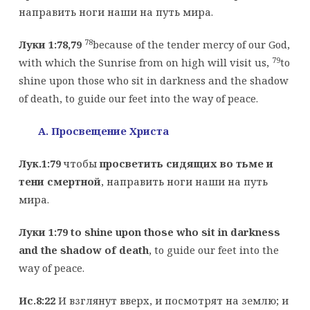
направить ноги наши на путь мира.
78
Луки 1:78,79
because of the tender mercy of our God,
79
with which the Sunrise from on high will visit us,
to
shine upon those who sit in darkness and the shadow
of death, to guide our feet into the way of peace.
A. Просвещение Христа
Лук.1:79
чтобы
просветить сидящих во тьме и
тени смертной
, направить ноги наши на путь
мира.
Луки 1:79
to shine upon those who sit in darkness
and the shadow of death
, to guide our feet into the
way of peace.
Ис.8:22
И взглянут вверх, и посмотрят на землю; и