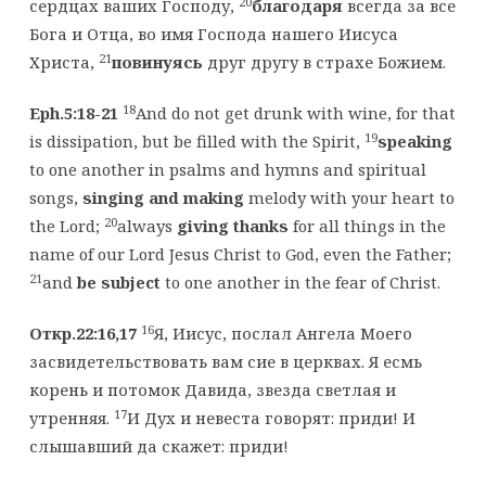
20
сердцах ваших Господу,
благодаря
всегда за все
Бога и Отца, во имя Господа нашего Иисуса
21
Христа,
повинуясь
друг другу в страхе Божием.
18
Eph.5:18-21
And do not get drunk with wine, for that
19
is dissipation, but be filled with the Spirit,
speaking
to one another in psalms and hymns and spiritual
songs,
singing and making
melody with your heart to
20
the Lord;
always
giving thanks
for all things in the
name of our Lord Jesus Christ to God, even the Father;
21
and
be subject
to one another in the fear of Christ.
16
Откр.22:16,17
Я, Иисус, послал Ангела Моего
засвидетельствовать вам сие в церквах. Я есмь
корень и потомок Давида, звезда светлая и
17
утренняя.
И Дух и невеста говорят: приди! И
слышавший да скажет: приди!