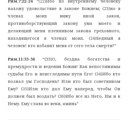
Рим.7:22-24
“(22)Ибо по внутреннему человеку
нахожу удовольствие в законе Божием; (23)но в
членах моих вижу иной закон,
противоборствующий закону ума моего и
делающий меня пленником закона греховного,
находящегося в членах моих. (24)Бедный я
человек! кто избавит меня от сего тела смерти?”
Рим.11:33-36
“(33)О, бездна богатства и
премудрости и ведения Божия! Как непостижимы
судьбы Его и неисследимы пути Его! (34)Ибо кто
познал ум Господень? Или кто был советником
Ему? (35)Или кто дал Ему наперед, чтобы Он
должен был воздать? (36)Ибо все из Него, Им и к
Нему. Ему слава во веки, аминь”