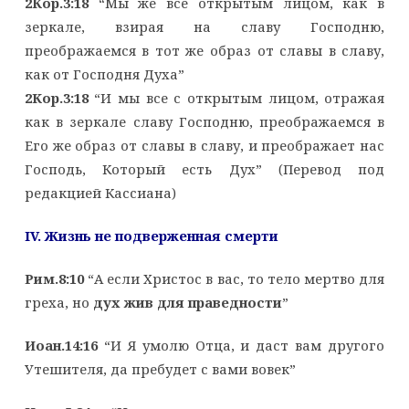
2Кор.3:18
“Мы же все открытым лицом, как в
зеркале, взирая на славу Господню,
преображаемся в тот же образ от славы в славу,
как от Господня Духа”
2Кор.3:18
“И мы все с открытым лицом, отражая
как в зеркале славу Господню, преображаемся в
Его же образ от славы в славу, и преображает нас
Господь, Который есть Дух” (Перевод под
редакцией Кассиана)
IV. Жизнь не подверженная смерти
Рим.8:10
“А если Христос в вас, то тело мертво для
греха, но
дух жив для праведности
”
Иоан.14:16
“И Я умолю Отца, и даст вам другого
Утешителя, да пребудет с вами вовек”