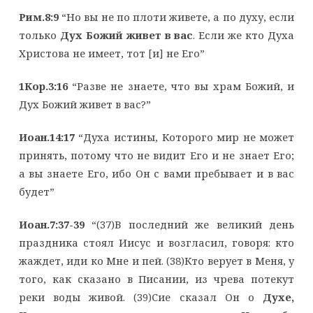
Рим.8:9
“Но вы не по плоти живете, а по духу, если
только
Дух Божий живет в вас
. Если же кто Духа
Христова не имеет, тот [и] не Его”
1Кор.3:16
“Разве не знаете, что вы храм Божий, и
Дух Божий живет в вас?”
Иоан.14:17
“Духа истины, Которого мир не может
принять, потому что не видит Его и не знает Его;
а вы знаете Его, ибо Он с вами пребывает и в вас
будет”
Иоан.7:37-39
“(37)В последний же великий день
праздника стоял Иисус и возгласил, говоря: кто
жаждет, иди ко Мне и пей. (38)Кто верует в Меня, у
того, как сказано в Писании, из чрева потекут
реки воды живой. (39)Сие сказал Он о
Духе,