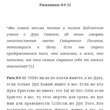
Римлянам 8:9-11
“
Мы имеем весьма точное и полное Библейское
учение о Духе Святом; об этом говорят
многочисленные места Священного Писания,
относящихся к Нему. Если мы строго
придерживаемся того, что написано, и всего, что
написано, мы тем самым сохраним себя от многих
опасностей
”[1]
Рим.8:9-11
“(9)Но вы не по плоти живете, а по Духу,
если только Дух Божий живет в вас. Если же кто
Духа Христова не имеет, тот [и] не Его. (10)А если
Христос в вас, то тело мертво для греха, но дух
жив для праведности. (11)Если же Дух Того, Кто
воскресил из мертвых Иисуса, живет в вас, то