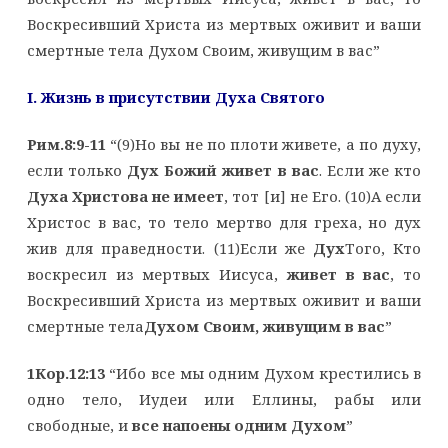
Воскресивший Христа из мертвых оживит и ваши
смертные тела Духом Своим, живущим в вас”
I. Жизнь в присутствии Духа Святого
Рим.8:9-11
“(9)Но вы не по плоти живете, а по духу,
если только
Дух Божий живет в вас
. Если же кто
Духа Христова не имеет
, тот [и] не Его. (10)А если
Христос в вас, то тело мертво для греха, но дух
жив для праведности. (11)Если же
Дух
Того, Кто
воскресил из мертвых Иисуса,
живет в вас
, то
Воскресивший Христа из мертвых оживит и ваши
смертные тела
Духом Своим, живущим в вас
”
1Кор.12:13
“Ибо все мы одним Духом крестились в
одно тело, Иудеи или Еллины, рабы или
свободные, и
все напоены одним Духом
”