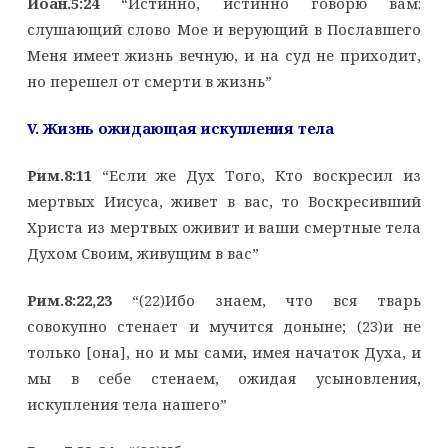
Иоан.5:24
“Истинно, истинно говорю вам:
слушающий слово Мое и верующий в Пославшего
Меня имеет жизнь вечную, и на суд не приходит,
но перешел от смерти в жизнь”
V. Жизнь ожидающая искупления тела
Рим.8:11
“Если же Дух Того, Кто воскресил из
мертвых Иисуса, живет в вас, то Воскресивший
Христа из мертвых оживит и ваши смертные тела
Духом Своим, живущим в вас”
Рим.8:22,23
“(22)Ибо знаем, что вся тварь
совокупно стенает и мучится доныне; (23)и не
только [она], но и мы сами, имея начаток Духа, и
мы в себе стенаем, ожидая усыновления,
искупления тела нашего”