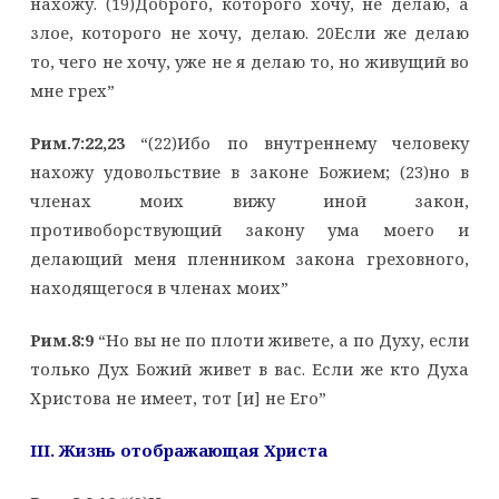
нахожу. (19)Доброго, которого хочу, не делаю, а
злое, которого не хочу, делаю. 20Если же делаю
то, чего не хочу, уже не я делаю то, но живущий во
мне грех”
Рим.7:22,23
“(22)Ибо по внутреннему человеку
нахожу удовольствие в законе Божием; (23)но в
членах моих вижу иной закон,
противоборствующий закону ума моего и
делающий меня пленником закона греховного,
находящегося в членах моих”
Рим.8:9
“Но вы не по плоти живете, а по Духу, если
только Дух Божий живет в вас. Если же кто Духа
Христова не имеет, тот [и] не Его”
III.
Жизнь отображающая Христа