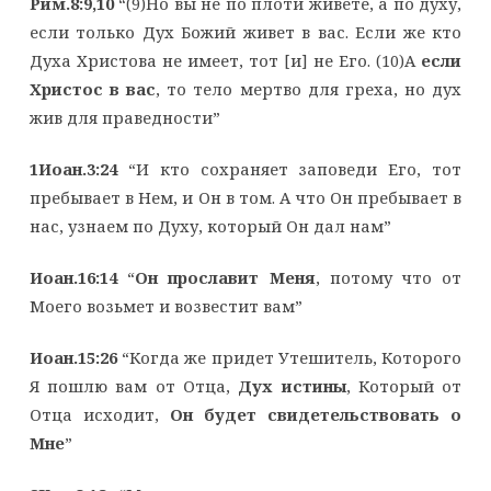
Рим.8:9,10
“(9)Но вы не по плоти живете, а по духу,
если только Дух Божий живет в вас. Если же кто
Духа Христова не имеет, тот [и] не Его. (10)А
если
Христос в вас
, то тело мертво для греха, но дух
жив для праведности”
1Иоан.3:24
“И кто сохраняет заповеди Его, тот
пребывает в Нем, и Он в том. А что Он пребывает в
нас, узнаем по Духу, который Он дал нам”
Иоан.16:14
“
Он прославит Меня
, потому что от
Моего возьмет и возвестит вам”
Иоан.15:26
“Когда же придет Утешитель, Которого
Я пошлю вам от Отца,
Дух истины
, Который от
Отца исходит,
Он будет свидетельствовать о
Мне
”