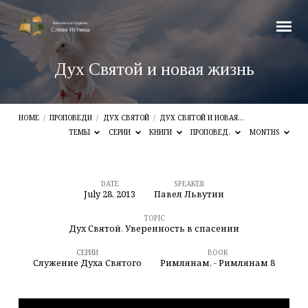
Дух Святой и новая жизнь
HOME
/
ПРОПОВЕДИ
/
ДУХ СВЯТОЙ
/
ДУХ СВЯТОЙ И НОВАЯ…
ТЕМЫ
СЕРИИ
КНИГИ
ПРОПОВЕД.
MONTHS
DATE
SPEAKER
July 28, 2013
Павел Львутин
Дух
Святой
TOPIC
Дух Святой
,
Уверенность в спасении
и
СЕРИИ
BOOK
новая
Служение Духа Святого
Римлянам
,
- Римлянам 8
жизнь