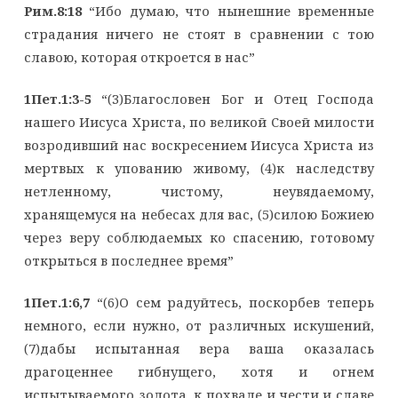
Рим.8:18
“Ибо думаю, что нынешние временные
страдания ничего не стоят в сравнении с тою
славою, которая откроется в нас”
1Пет.1:3-5
“(3)Благословен Бог и Отец Господа
нашего Иисуса Христа, по великой Своей милости
возродивший нас воскресением Иисуса Христа из
мертвых к упованию живому, (4)к наследству
нетленному, чистому, неувядаемому,
хранящемуся на небесах для вас, (5)силою Божиею
через веру соблюдаемых ко спасению, готовому
открыться в последнее время”
1Пет.1:6,7
“(6)О сем радуйтесь, поскорбев теперь
немного, если нужно, от различных искушений,
(7)дабы испытанная вера ваша оказалась
драгоценнее гибнущего, хотя и огнем
испытываемого золота, к похвале и чести и славе