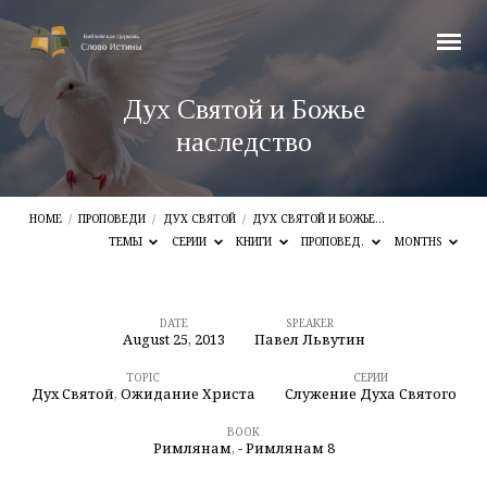
Дух Святой и Божье
наследство
HOME
/
ПРОПОВЕДИ
/
ДУХ СВЯТОЙ
/
ДУХ СВЯТОЙ И БОЖЬЕ…
ТЕМЫ
СЕРИИ
КНИГИ
ПРОПОВЕД.
MONTHS
DATE
SPEAKER
August 25, 2013
Павел Львутин
Дух
Святой
TOPIC
СЕРИИ
Дух Святой
,
Ожидание Христа
Служение Духа Святого
и
BOOK
Божье
Римлянам
,
- Римлянам 8
наследство