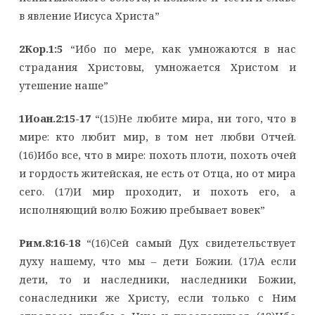
в явление Иисуса Христа”
2Кор.1:5
“Ибо по мере, как умножаются в нас
страдания Христовы, умножается Христом и
утешение наше”
1Иоан.2:15-17
“(15)Не любите мира, ни того, что в
мире: кто любит мир, в том нет любви Отчей.
(16)Ибо все, что в мире: похоть плоти, похоть очей
и гордость житейская, не есть от Отца, но от мира
сего. (17)И мир проходит, и похоть его, а
исполняющий волю Божию пребывает вовек”
Рим.8:16-18
“(16)Сей самый Дух свидетельствует
духу нашему, что мы – дети Божии. (17)А если
дети, то и наследники, наследники Божии,
сонаследники же Христу, если только с Ним