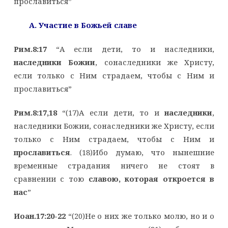
прославиться”
A. Участие в Божьей славе
Рим.8:17
“А если дети, то и наследники,
наследники Божии
, сонаследники же Христу,
если только с Ним страдаем, чтобы с Ним и
прославиться”
Рим.8:17,18
“(17)А если дети, то и
наследники
,
наследники Божии, сонаследники же Христу, если
только с Ним страдаем, чтобы с Ним и
прославиться
. (18)Ибо думаю, что нынешние
временные страдания ничего не стоят в
сравнении с тою
славою, которая откроется в
нас
”
Иоан.17:20-22
“(20)Не о них же только молю, но и о