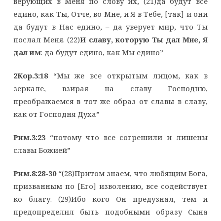
верующих в Меня по слову их, (21)да будут все
едино, как Ты, Отче, во Мне, и Я в Тебе, [так] и они
да будут в Нас едино, – да уверует мир, что Ты
послал Меня. (22)
И славу, которую Ты дал Мне, Я
дал им
: да будут едино, как Мы едино”
2Кор.3:18
“Мы же все открытым лицом, как в
зеркале, взирая на славу Господню,
преображаемся в тот же образ от славы в славу,
как от Господня Духа”
Рим.3:23
“потому что все согрешили и лишены
славы Божией”
Рим.8:28-30
“(28)Притом знаем, что любящим Бога,
призванным по [Его] изволению, все содействует
ко благу. (29)Ибо кого Он предузнал, тем и
предопределил быть подобными образу Сына