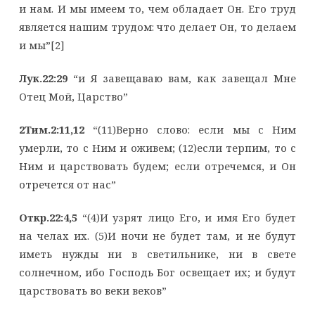
и нам. И мы имеем то, чем обладает Он. Его труд
является нашим трудом: что делает Он, то делаем
и мы”[2]
Лук.22:29
“и Я завещаваю вам, как завещал Мне
Отец Мой, Царство”
2Тим.2:11,12
“(11)Верно слово: если мы с Ним
умерли, то с Ним и оживем; (12)если терпим, то с
Ним и царствовать будем; если отречемся, и Он
отречется от нас”
Откр.22:4,5
“(4)И узрят лицo Его, и имя Его будет
на челах их. (5)И ночи не будет там, и не будут
иметь нужды ни в светильнике, ни в свете
солнечном, ибо Господь Бог освещает их; и будут
царствовать во веки веков”