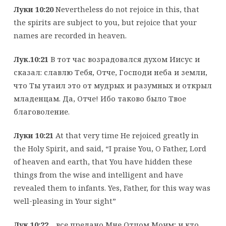
Луки 10:20
Nevertheless do not rejoice in this, that
the spirits are subject to you, but rejoice that your
names are recorded in heaven.
Лук.10:21
В тот час возрадовался духом Иисус и
сказал: славлю Тебя, Отче, Господи неба и земли,
что Ты утаил это от мудрых и разумных и открыл
младенцам. Да, Отче! Ибо таково было Твое
благоволение.
Луки 10:21
At that very time He rejoiced greatly in
the Holy Spirit, and said, “I praise You, O Father, Lord
of heaven and earth, that You have hidden these
things from the wise and intelligent and have
revealed them to infants. Yes, Father, for this way was
well-pleasing in Your sight”
Лук.10:22
…все предано Мне Отцом Моим; и кто