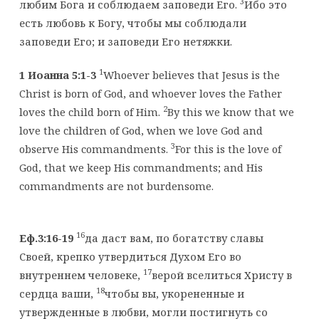
3
любим Бога и соблюдаем заповеди Его.
Ибо это
есть любовь к Богу, чтобы мы соблюдали
заповеди Его; и заповеди Его нетяжки.
1
1 Иоанна 5:1-3
Whoever believes that Jesus is the
Christ is born of God, and whoever loves the Father
2
loves the child born of Him.
By this we know that we
love the children of God, when we love God and
3
observe His commandments.
For this is the love of
God, that we keep His commandments; and His
commandments are not burdensome.
16
Еф.3:16-19
да даст вам, по богатству славы
Своей, крепко утвердиться Духом Его во
17
внутреннем человеке,
верой вселиться Христу в
18
сердца ваши,
чтобы вы, укорененные и
утвержденные в любви, могли постигнуть со