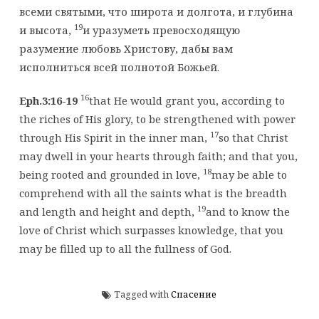
всеми святыми, что широта и долгота, и глубина
19
и высота,
и уразуметь превосходящую
разумение любовь Христову, дабы вам
исполниться всей полнотой Божьей.
16
Eph.3:16-19
that He would grant you, according to
the riches of His glory, to be strengthened with power
17
through His Spirit in the inner man,
so that Christ
may dwell in your hearts through faith; and that you,
18
being rooted and grounded in love,
may be able to
comprehend with all the saints what is the breadth
19
and length and height and depth,
and to know the
love of Christ which surpasses knowledge, that you
may be filled up to all the fullness of God.
Tagged with
Спасение