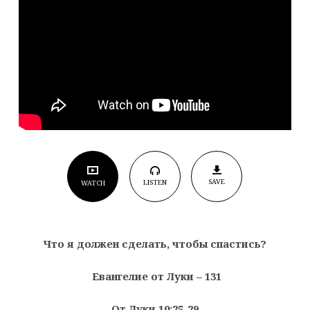
спастись?
SAVE
LISTEN
WATCH
Что я должен сделать, чтобы спастись?
Евангелие от Луки – 131
От Луки 10:2
5-29