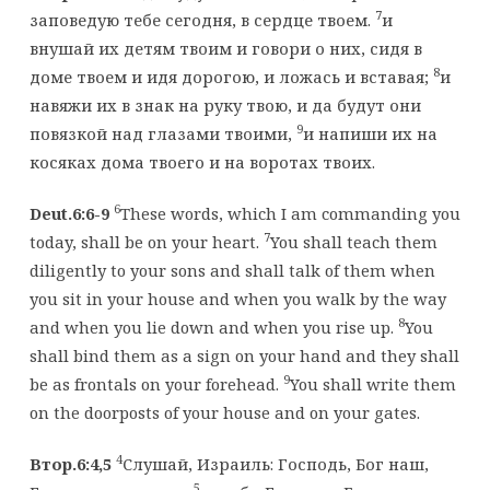
7
заповедую тебе сегодня, в сердце твоем.
и
внушай их детям твоим и говори о них, сидя в
8
доме твоем и идя дорогою, и ложась и вставая;
и
навяжи их в знак на руку твою, и да будут они
9
повязкой над глазами твоими,
и напиши их на
косяках дома твоего и на воротах твоих.
6
Deut.6:6-9
These words, which I am commanding you
7
today, shall be on your heart.
You shall teach them
diligently to your sons and shall talk of them when
you sit in your house and when you walk by the way
8
and when you lie down and when you rise up.
You
shall bind them as a sign on your hand and they shall
9
be as frontals on your forehead.
You shall write them
on the doorposts of your house and on your gates.
4
Втор.6:4,5
Слушай, Израиль: Господь, Бог наш,
5