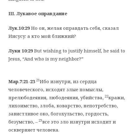
III
. Лукавое оправдание
Лук.10:29
Но он, желая оправдать себя, сказал
Иисусу: а кто мой ближний?
Луки 10:29
But wishing to justify himself, he said to
Jesus, “And who is my neighbor?”
21
Мар.7:21-23
Ибо изнутри, из сердца
человеческого, исходят злые помыслы,
22
прелюбодеяния, любодеяния, убийства,
кражи,
лихоимство, злоба, коварство, непотребство,
завистливое око, богохульство, гордость,
23
безумство, –
все это зло изнутри исходит и
оскверняет человека.