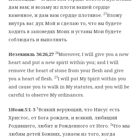
дам вам; и возьму из плоти вашей сердце
27
каменное, и дам вам сердце плотяное.
Вложу
внутрь вас дух Мой и сделаю то, что вы будете
ходить в заповедях Моих и уставы Мои будете
соблюдать и выполнять.
26
Иезекииль 36:26,27
Moreover, I will give you a new
heart and put a new spirit within you; and I will
remove the heart of stone from your flesh and give
27
you a heart of flesh.
I will put My Spirit within you
and cause you to walk in My statutes, and you will be
careful to observe My ordinances.
1
1Иоан.5:1-3
Всякий верующий, что Иисус есть
Христос, от Бога рожден, и всякий, любящий
2
Родившего, любит и Рожденного от Него.
Что мы
любим детей Божиих, узнаем из того, когда