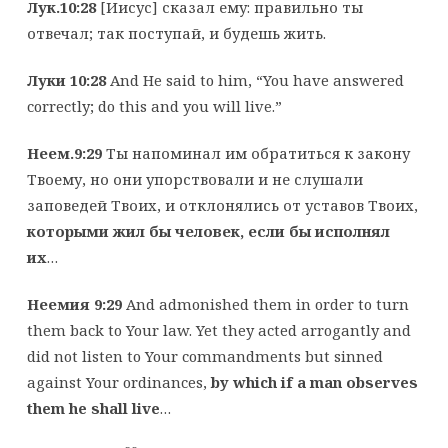
Лук.10:28
[Иисус] сказал ему: правильно ты
отвечал; так поступай, и будешь жить.
Луки 10:28
And He said to him, “You have answered
correctly; do this and you will live.”
Неем.9:29
Ты напоминал им обратиться к закону
Твоему, но они упорствовали и не слушали
заповедей Твоих, и отклонялись от уставов Твоих,
которыми жил бы человек, если бы исполнял
их
…
Неемия 9:29
And admonished them in order to turn
them back to Your law. Yet they acted arrogantly and
did not listen to Your commandments but sinned
against Your ordinances,
by which if a man observes
them he shall live
…