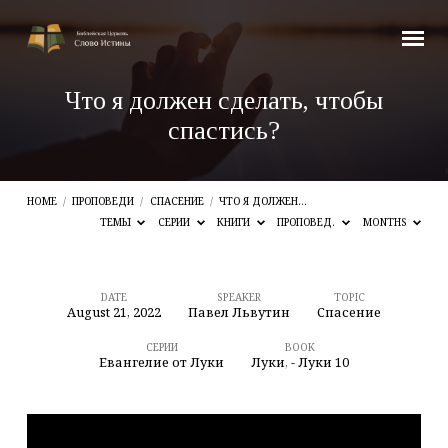
Что я должен сделать, чтобы
спастись?
HOME
/
ПРОПОВЕДИ
/
СПАСЕНИЕ
/
ЧТО Я ДОЛЖЕН…
ТЕМЫ
СЕРИИ
КНИГИ
ПРОПОВЕД.
MONTHS
DATE
SPEAKER
TOPIC
August 21, 2022
Павел Львутин
Спасение
Что
я
СЕРИИ
BOOK
Евангелие от Луки
Луки
,
- Луки 10
должен
сделать,
чтобы