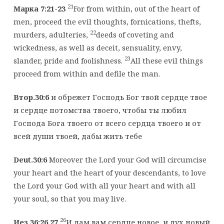
21
Марка 7:21-23
For from within, out of the heart of
men, proceed the evil thoughts, fornications, thefts,
22
murders, adulteries,
deeds of coveting and
wickedness, as well as deceit, sensuality, envy,
23
slander, pride and foolishness.
All these evil things
proceed from within and defile the man.
Втор.30:6
и обрежет Господь Бог твой сердце твое
и сердце потомства твоего, чтобы ты любил
Господа Бога твоего от всего сердца твоего и от
всей души твоей, дабы жить тебе
Deut.30:6
Moreover the Lord your God will circumcise
your heart and the heart of your descendants, to love
the Lord your God with all your heart and with all
your soul, so that you may live.
26
Иез.36:26,27
И дам вам сердце новое, и дух новый