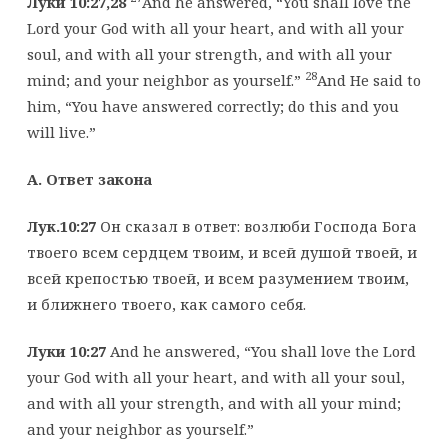
Луки 10:27,28
And he answered, “You shall love the
Lord your God with all your heart, and with all your
soul, and with all your strength, and with all your
28
mind; and your neighbor as yourself.”
And He said to
him, “You have answered correctly; do this and you
will live.”
А. Ответ закона
Лук.10:27
Он сказал в ответ: возлюби Господа Бога
твоего всем сердцем твоим, и всей душой твоей, и
всей крепостью твоей, и всем разумением твоим,
и ближнего твоего, как самого себя.
Луки 10:27
And he answered, “You shall love the Lord
your God with all your heart, and with all your soul,
and with all your strength, and with all your mind;
and your neighbor as yourself.”