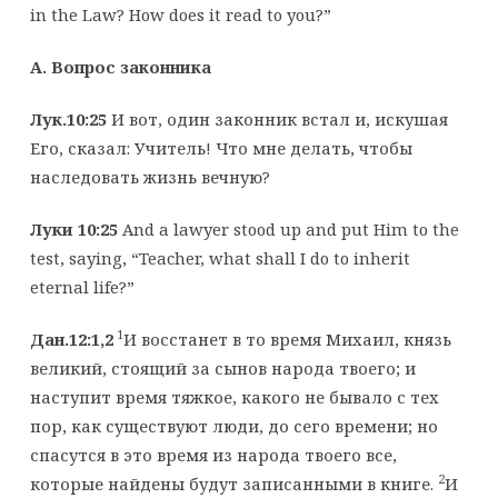
in the Law? How does it read to you?”
А. Вопрос законника
Лук.10:25
И вот, один законник встал и, искушая
Его, сказал: Учитель! Что мне делать, чтобы
наследовать жизнь вечную?
Луки 10:25
And a lawyer stood up and put Him to the
test, saying, “Teacher, what shall I do to inherit
eternal life?”
1
Дан.12:1,2
И восстанет в то время Михаил, князь
великий, стоящий за сынов народа твоего; и
наступит время тяжкое, какого не бывало с тех
пор, как существуют люди, до сего времени; но
спасутся в это время из народа твоего все,
2
которые найдены будут записанными в книге.
И