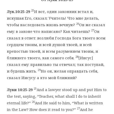
25
Лук.10:25-29
И вот, один законник встал и,
искушая Его, сказал: Учитель! Что мне делать,
26
чтобы наследовать жизнь вечную?
Он же сказал
27
ему: в законе что написано? Как читаешь?
Он
сказал в ответ: возлюби Господа Бога твоего всем
сердцем твоим, и всей душой твоей, и всей
крепостью твоей, и всем разумением твоим, и
28
ближнего твоего, как самого себя.
[Иисус]
сказал ему: правильно ты отвечал; так поступай,
29
и будешь жить.
Но он, желая оправдать себя,
сказал Иисусу: а кто мой ближний?
25
Луки 10:25-29
And a lawyer stood up and put Him to
the test, saying, “Teacher, what shall I do to inherit
26
eternal life?”
And He said to him, “What is written
27
in the Law? How does it read to you?”
And he