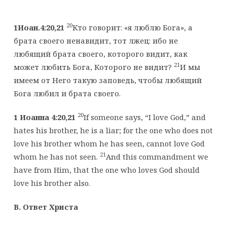
20
1Иоан.4:20,21
Кто говорит: «я люблю Бога», а
брата своего ненавидит, тот лжец: ибо не
любящий брата своего, которого видит, как
21
может любить Бога, Которого не видит?
И мы
имеем от Него такую заповедь, чтобы любящий
Бога любил и брата своего.
20
1 Иоанна 4:20,21
If someone says, “I love God,” and
hates his brother, he is a liar; for the one who does not
love his brother whom he has seen, cannot love God
21
whom he has not seen.
And this commandment we
have from Him, that the one who loves God should
love his brother also.
B
. Ответ Христа