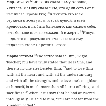
32
Мар.12:32-34
Книжник сказал Ему: хорошо,
Учитель! Истину сказал Ты, что один есть Бог и
33
нет иного, кроме Его;
и любить Его всем
сердцем и всем умом, и всей душой, и всей
крепостью, и любить ближнего, как самого себя,
34
есть больше всех всесожжений и жертв.
Иисус,
видя, что он разумно отвечал, сказал ему:
недалеко ты от Царствия Божия…
32
Марка 12:32-34
The scribe said to Him, “Right,
Teacher; You have truly stated that He is One, and
33
there is no one else besides Him;
and to love Him
with all the heart and with all the understanding
and with all the strength, and to love one’s neighbor
as himself, is much more than all burnt offerings and
34
sacrifices.”
When Jesus saw that he had answered
intelligently, He said to him, “You are not far from the
kingdom of God.”