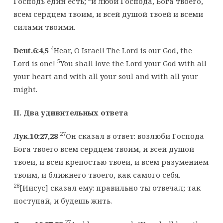
Господь един есть;
и люби Господа, Бога твоего,
всем сердцем твоим, и всей душой твоей и всеми
силами твоими.
4
Deut.6:4,5
Hear, O Israel! The Lord is our God, the
5
Lord is one!
You shall love the Lord your God with all
your heart and with all your soul and with all your
might.
II
. Два удивительных ответа
27
Лук.10:27,28
Он сказал в ответ: возлюби Господа
Бога твоего всем сердцем твоим, и всей душой
твоей, и всей крепостью твоей, и всем разумением
твоим, и ближнего твоего, как самого себя.
28
[Иисус] сказал ему: правильно ты отвечал; так
поступай, и будешь жить.
27