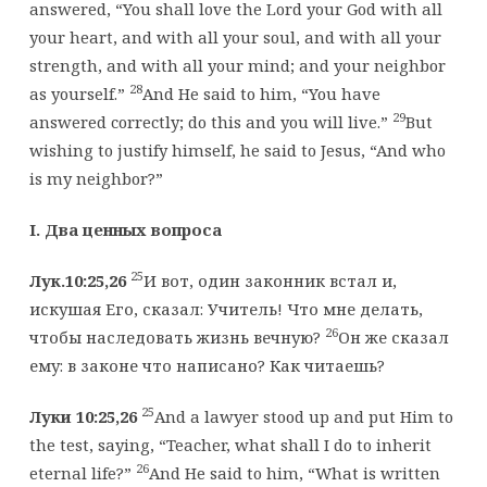
answered, “You shall love the Lord your God with all
your heart, and with all your soul, and with all your
strength, and with all your mind; and your neighbor
28
as yourself.”
And He said to him, “You have
29
answered correctly; do this and you will live.”
But
wishing to justify himself, he said to Jesus, “And who
is my neighbor?”
I
. Два ценных вопроса
25
Лук.10:25,26
И вот, один законник встал и,
искушая Его, сказал: Учитель! Что мне делать,
26
чтобы наследовать жизнь вечную?
Он же сказал
ему: в законе что написано? Как читаешь?
25
Луки 10:25,26
And a lawyer stood up and put Him to
the test, saying, “Teacher, what shall I do to inherit
26
eternal life?”
And He said to him, “What is written