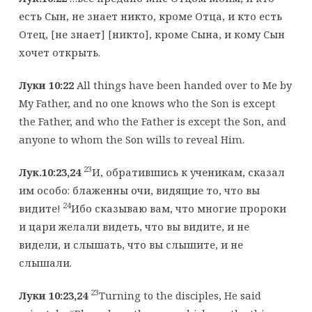
есть Сын, не знает никто, кроме Отца, и кто есть
Отец, [не знает] [никто], кроме Сына, и кому Сын
хочет открыть.
Луки 10:22
All things have been handed over to Me by
My Father, and no one knows who the Son is except
the Father, and who the Father is except the Son, and
anyone to whom the Son wills to reveal Him.
23
Лук.10:23,24
И, обратившись к ученикам, сказал
им особо: блаженны очи, видящие то, что вы
24
видите!
Ибо сказываю вам, что многие пророки
и цари желали видеть, что вы видите, и не
видели, и слышать, что вы слышите, и не
слышали.
23
Луки 10:23,24
Turning to the disciples, He said