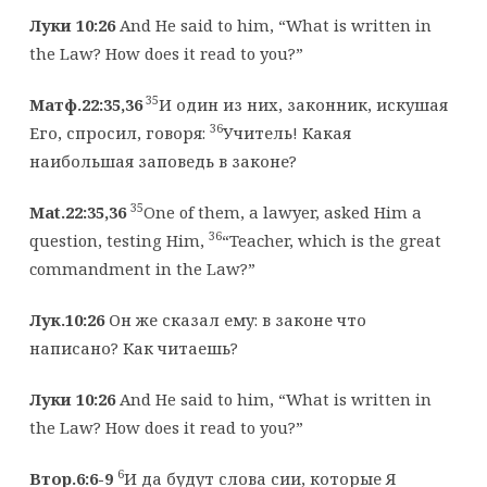
Луки 10:26
And He said to him, “What is written in
the Law? How does it read to you?”
35
Матф.22:35,36
И один из них, законник, искушая
36
Его, спросил, говоря:
Учитель! Какая
наибольшая заповедь в законе?
35
Mat.22:35,36
One of them, a lawyer, asked Him a
36
question, testing Him,
“Teacher, which is the great
commandment in the Law?”
Лук.10:26
Он же сказал ему: в законе что
написано? Как читаешь?
Луки 10:26
And He said to him, “What is written in
the Law? How does it read to you?”
6
Втор.6:6-9
И да будут слова сии, которые Я