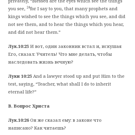
privately, “Blessed are the eyes which see the things
24
you see,
for I say to you, that many prophets and
kings wished to see the things which you see, and did
not see them, and to hear the things which you hear,
and did not hear them.”
Лук.10:25
И вот, один законник встал и, искушая
Его, сказал: Учитель! Что мне делать, чтобы
наследовать жизнь вечную?
Луки 10:25
And a lawyer stood up and put Him to the
test, saying, “Teacher, what shall I do to inherit
eternal life?”
B
. Вопрос Христа
Лук.10:26
Он же сказал ему: в законе что
написано? Как читаешь?