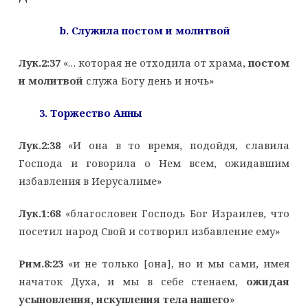
b
. Служила постом и молитвой
Лук.2:37
«… которая не отходила от храма,
постом
и молитвой
служа Богу день и ночь»
3. Торжество Анны
Лук.2:38
«И она в то время, подойдя, славила
Господа и говорила о Нем всем, ожидавшим
избавления в Иерусалиме»
Лук.1:68
«благословен Господь Бог Израилев, что
посетил народ Свой и сотворил избавление ему»
Рим.8:23
«и не только [она], но и мы сами, имея
начаток Духа, и мы в себе стенаем,
ожидая
усыновления, искупления тела нашего
»