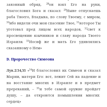
28
законный обряд,
он взял Его на руки,
29
благословил Бога и сказал:
Ныне отпускаешь
раба Твоего, Владыка, по слову Твоему, с миром,
30
31
ибо видели очи мои спасение Твое,
которое Ты
32
уготовал пред лицом всех народов,
свет к
просвещению язычников и славу народа Твоего
33
Израиля.
Иосиф же и мать Его удивлялись
сказанному о Нем»
D
. Пророчество Симеона
34
Лук.2:34,35
«
И благословил их Симеон и сказал
Марии, матери Его: вот, лежит Сей на падение и
на восстание многих в Израиле и в предмет
35
пререканий, –
и тебе самой оружие пройдет
душу, – да откроются помышления многих
сердец»