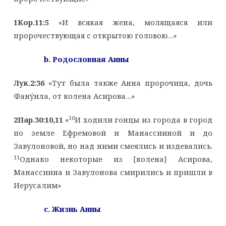
1Кор.11:5
«И всякая жена, молящаяся или
пророчествующая с открытою головою…»
b
. Родословная Анны
Лук.2:36
«Тут была также Анна пророчица, дочь
Фану́ила, от колена Асирова…»
10
2Пар.30:10,11
«
И ходили гонцы из города в город
по земле Ефремовой и Манассииной и до
Завулоновой, но над ними смеялись и издевались.
11
Однако некоторые из [колена] Асирова,
Манассиина и Завулонова смирились и пришли в
Иерусалим»
c
. Жизнь Анны