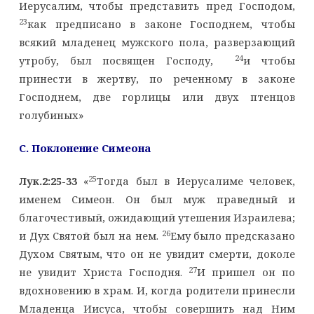
Иерусалим, чтобы представить пред Господом,
23
как предписано в законе Господнем, чтобы
всякий младенец мужского пола, разверзающий
24
утробу, был посвящен Господу,
и чтобы
принести в жертву, по реченному в законе
Господнем, две горлицы или двух птенцов
голубиных»
C
. Поклонение Симеона
25
Лук.2:25-33
«
Тогда был в Иерусалиме человек,
именем Симеон. Он был муж праведный и
благочестивый, ожидающий утешения Израилева;
26
и Дух Святой был на нем.
Ему было предсказано
Духом Святым, что он не увидит смерти, доколе
27
не увидит Христа Господня.
И пришел он по
вдохновению в храм. И, когда родители принесли
Младенца Иисуса, чтобы совершить над Ним