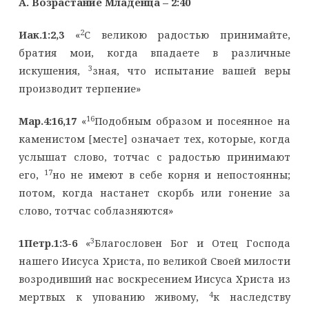
A
. Возрастание Младенца – 2:40
2
Иак.1:2,3
«
С великою радостью принимайте,
братия мои, когда впадаете в различные
3
искушения,
зная, что испытание вашей веры
производит терпение»
16
Мар.4:16,17
«
Подобным образом и посеянное на
каменистом [месте] означает тех, которые, когда
услышат слово, тотчас с радостью принимают
17
его,
но не имеют в себе корня и непостоянны;
потом, когда настанет скорбь или гонение за
слово, тотчас соблазняются»
3
1Петр.1:3-6
«
Благословен Бог и Отец Господа
нашего Иисуса Христа, по великой Своей милости
возродивший нас воскресением Иисуса Христа из
4
мертвых к упованию живому,
к наследству