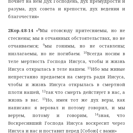
почиет на нем Дух Господень, дух премудрости и
разума, дух совета и крепости, дух ведения и
благочестия»
8
2Кор.4:8-14
«
Мы отовсюду притесняемы, но не
стеснены; мы в отчаянных обстоятельствах, но не
9
отчаиваемся;
мы гонимы, но не оставлены;
10
низлагаемы, но не погибаем.
Всегда носим в
теле мертвость Господа Иисуса, чтобы и жизнь
11
Иисуса открылась в теле нашем.
Ибо мы живые
непрестанно предаемся на смерть ради Иисуса,
чтобы и жизнь Иисуса открылась в смертной
12
плоти нашей,
так что смерть действует в нас, а
13
жизнь в вас.
Но, имея тот же дух веры, как
написано: я веровал и потому говорил, и мы
14
веруем, потому и говорим,
зная, что
Воскресивший Господа Иисуса воскресит через
Иисуса и нас и поставит перед [Собою] с вами»