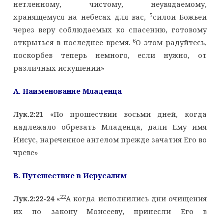
нетленному, чистому, неувядаемому,
5
хранящемуся на небесах для вас,
силой Божьей
через веру соблюдаемых ко спасению, готовому
6
открыться в последнее время.
О этом радуйтесь,
поскорбев теперь немного, если нужно, от
различных искушений»
A
. Наименование Младенца
Лук.2:21
«По прошествии восьми дней, когда
надлежало обрезать Младенца, дали Ему имя
Иисус, нареченное ангелом прежде зачатия Его во
чреве»
B
. Путешествие в Иерусалим
22
Лук.2:22-24
«
А когда исполнились дни очищения
их по закону Моисееву, принесли Его в