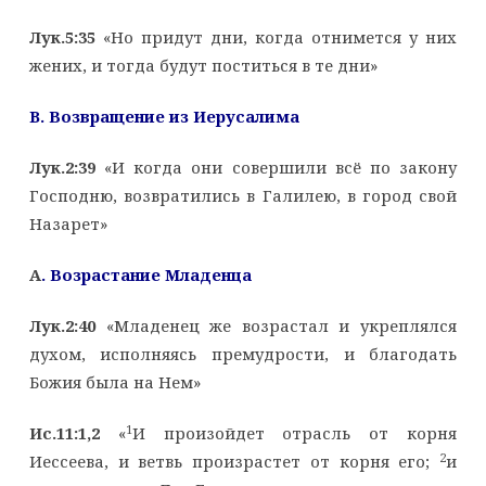
Лук.5:35
«Но придут дни, когда отнимется у них
жених, и тогда будут поститься в те дни»
B
. Возвращение из Иерусалима
Лук.2:39
«И когда они совершили всё по закону
Господню, возвратились в Галилею, в город свой
Назарет»
A
. Возрастание Младенца
Лук.2:40
«Младенец же возрастал и укреплялся
духом, исполняясь премудрости, и благодать
Божия была на Нем»
1
Ис.11:1,2
«
И произойдет отрасль от корня
2
Иессеева, и ветвь произрастет от корня его;
и