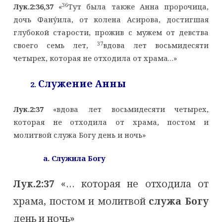
36
Лук.2:36,37
«
Тут была также Анна пророчица,
дочь Фану́ила, от колена Асирова, достигшая
глубокой старости, прожив с мужем от девства
37
своего семь лет,
вдова лет восьмидесяти
четырех, которая не отходила от храма…»
Служение Анны
2.
Лук.2:37
«вдова лет восьмидесяти четырех,
которая не отходила от храма, постом и
молитвой служа Богу день и ночь»
a
. Служила Богу
Лук.2:37
«… которая не отходила от
храма, постом и молитвой
служа Богу
день и ночь»