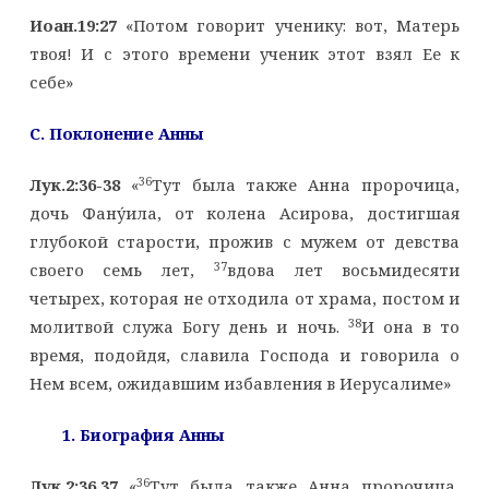
Иоан.19:27
«Потом говорит ученику: вот, Матерь
твоя! И с этого времени ученик этот взял Ее к
себе»
C
. Поклонение Анны
36
Лук.2:36-38
«
Тут была также Анна пророчица,
дочь Фану́ила, от колена Асирова, достигшая
глубокой старости, прожив с мужем от девства
37
своего семь лет,
вдова лет восьмидесяти
четырех, которая не отходила от храма, постом и
38
молитвой служа Богу день и ночь.
И она в то
время, подойдя, славила Господа и говорила о
Нем всем, ожидавшим избавления в Иерусалиме»
1. Биография Анны
36
Лук.2:36,37
«
Тут была также Анна пророчица,