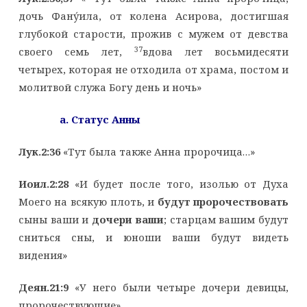
дочь Фану́ила, от колена Асирова, достигшая
глубокой старости, прожив с мужем от девства
37
своего семь лет,
вдова лет восьмидесяти
четырех, которая не отходила от храма, постом и
молитвой служа Богу день и ночь»
a
. Статус Анны
Лук.2:36
«Тут была также Анна пророчица…»
Иоил.2:28
«И будет после того, изолью от Духа
Моего на всякую плоть, и
будут пророчествовать
сыны ваши и
дочери ваши
; старцам вашим будут
сниться сны, и юноши ваши будут видеть
видения»
Деян.21:9
«У него были четыре дочери девицы,
пророчествующие»