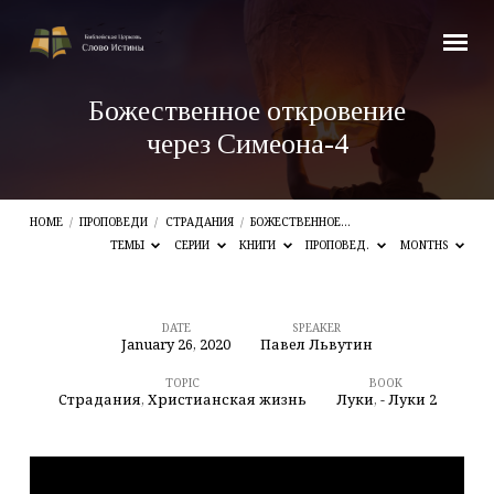
Божественное откровение
через Симеона-4
HOME
/
ПРОПОВЕДИ
/
СТРАДАНИЯ
/
БОЖЕСТВЕННОЕ…
ТЕМЫ
СЕРИИ
КНИГИ
ПРОПОВЕД.
MONTHS
DATE
SPEAKER
January 26, 2020
Павел Львутин
Божественное
откровение
TOPIC
BOOK
Страдания
,
Христианская жизнь
Луки
,
- Луки 2
через
Симеона-4