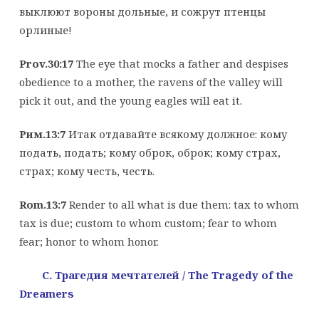
выклюют вороны дольные, и сожрут птенцы
орлиные!
Prov.30:17
The eye that mocks a father and despises
obedience to a mother, the ravens of the valley will
pick it out, and the young eagles will eat it.
Рим.13:7
Итак отдавайте всякому должное: кому
подать, подать; кому оброк, оброк; кому страх,
страх; кому честь, честь.
Rom.13:7
Render to all what is due them: tax to whom
tax is due; custom to whom custom; fear to whom
fear; honor to whom honor.
С
. Трагедия
мечтателей
/ The Tragedy of the
Dreamers