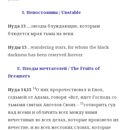
5. Непостоянны /
Unstable
Иуда 13 …
звезды блуждающие, которым
блюдется мрак тьмы на веки.
Иуды 13
…wandering stars, for whom the black
darkness has been reserved forever.
E. Плоды
мечтателей
/ The Fruits of
Dreamers
14
Иуда 14,15
О них пророчествовал и Енох,
седьмой от Адама, говоря: «Вот, идет Господь со
15
тьмами святых Ангелов Своих –
сотворить суд
над всеми и обличить всех между ними
нечестивых во всех делах, которые произвело их
нечестие, и во всех жестоких словах, которые