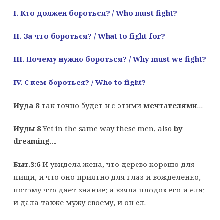
I
. Кто должен бороться? /
Who
must
fight
?
II. За
что
бороться
? / What to fight for?
III
. Почему нужно бороться? /
Why
must
we
fight
?
IV
. С кем бороться? /
Who
to
fight
?
Иуда 8
так точно будет и с этими
мечтателями
…
Иуды 8
Yet in the same way these men, also
by
dreaming
….
Быт.3:6
И увидела жена, что дерево хорошо для
пищи, и что оно приятно для глаз и вожделенно,
потому что дает знание; и взяла плодов его и ела;
и дала также мужу своему, и он ел.