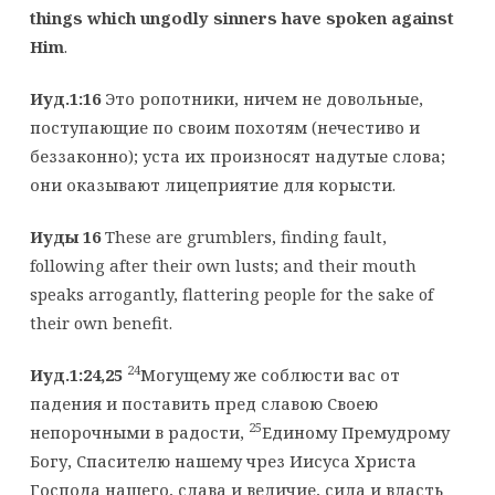
things which ungodly sinners have spoken against
Him
.
Иуд.1:16
Это ропотники, ничем не довольные,
поступающие по своим похотям (нечестиво и
беззаконно); уста их произносят надутые слова;
они оказывают лицеприятие для корысти.
Иуды 16
These are grumblers, finding fault,
following after their own lusts; and their mouth
speaks arrogantly, flattering people for the sake of
their own benefit.
24
Иуд.1:24,25
Могущему же соблюсти вас от
падения и поставить пред славою Своею
25
непорочными в радости,
Единому Премудрому
Богу, Спасителю нашему чрез Иисуса Христа
Господа нашего, слава и величие, сила и власть