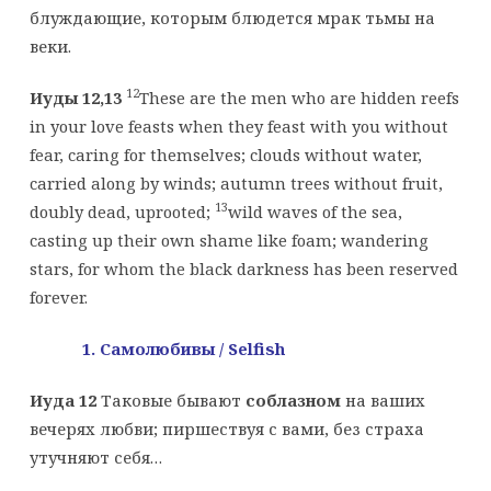
блуждающие, которым блюдется мрак тьмы на
веки.
12
Иуды 12,13
These are the men who are hidden reefs
in your love feasts when they feast with you without
fear, caring for themselves; clouds without water,
carried along by winds; autumn trees without fruit,
13
doubly dead, uprooted;
wild waves of the sea,
casting up their own shame like foam; wandering
stars, for whom the black darkness has been reserved
forever.
1. Самолюбивы /
Selfish
Иуда 12
Таковые бывают
соблазном
на ваших
вечерях любви; пиршествуя с вами, без страха
утучняют себя…