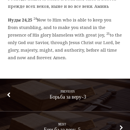
прежде всех веков, ныне и во все веки. Аминь
24
Иуды 24,25
Now to Him who is able to keep you
from stumbling, and to make you stand in the
25
presence of His glory blameless with great joy,
to the
only God our Savior, through Jesus Christ our Lord, be
glory, majesty, might, and authority, before all time
and now and forever. Amen.
PREVIOUS
Борьба за веру-3
NEXT
Борьба за веру-5