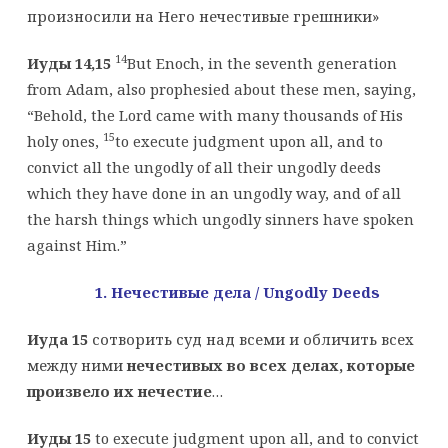
произносили на Него нечестивые грешники»
14
Иуды 14,15
But Enoch, in the seventh generation
from Adam, also prophesied about these men, saying,
“Behold, the Lord came with many thousands of His
15
holy ones,
to execute judgment upon all, and to
convict all the ungodly of all their ungodly deeds
which they have done in an ungodly way, and of all
the harsh things which ungodly sinners have spoken
against Him.”
1. Нечестивые дела /
Ungodly
Deeds
Иуда 15
сотворить суд над всеми и обличить всех
между ними
нечестивых во всех делах, которые
произвело их нечестие
…
Иуды 15
to execute judgment upon all, and to convict