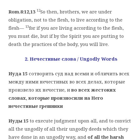
12
Rom.8:12,13
So then, brothers, we are under
obligation, not to the flesh, to live according to the
13
flesh—
for if you are living according to the flesh,
you must die, but if by the Spirit you are putting to
death the practices of the body, you will live.
2. Нечестивые слова /
Ungodly
Words
Иуда 15
сотворить суд над всеми и обличить всех
между ними нечестивых во всех делах, которые
произвело их нечестие, и
во всех жестоких
словах, которые произносили на Него
нечестивые грешники
Иуды 15
to execute judgment upon all, and to convict
all the ungodly of all their ungodly deeds which they
have done in an ungodly way, and
of all the harsh