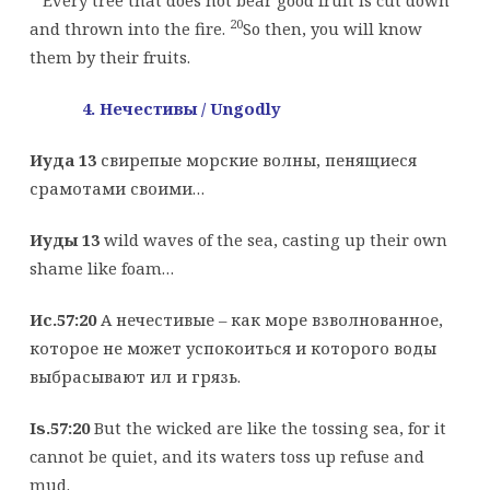
20
and thrown into the fire.
So then, you will know
them by their fruits.
4. Нечестивы
/ Ungodly
Иуда 13
свирепые морские волны, пенящиеся
срамотами своими…
Иуды 13
wild waves of the sea, casting up their own
shame like foam…
Ис.57:20
А нечестивые – как море взволнованное,
которое не может успокоиться и которого воды
выбрасывают ил и грязь.
Is.57:20
But the wicked are like the tossing sea, for it
cannot be quiet, and its waters toss up refuse and
mud.