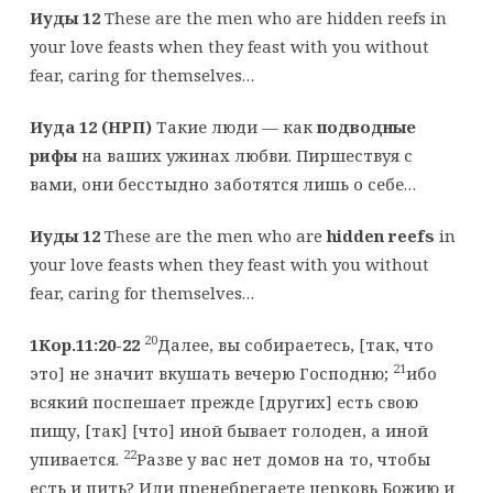
Иуды 12
These are the men who are hidden reefs in
your love feasts when they feast with you without
fear, caring for themselves…
Иуда 12 (НРП)
Такие люди — как
подводные
рифы
на ваших ужинах любви. Пиршествуя с
вами, они бесстыдно заботятся лишь о себе…
Иуды 12
These are the men who are
hidden reefs
in
your love feasts when they feast with you without
fear, caring for themselves…
20
1Кор.11:20-22
Далее, вы собираетесь, [так, что
21
это] не значит вкушать вечерю Господню;
ибо
всякий поспешает прежде [других] есть свою
пищу, [так] [что] иной бывает голоден, а иной
22
упивается.
Разве у вас нет домов на то, чтобы
есть и пить? Или пренебрегаете церковь Божию и