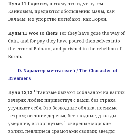
Иуд
a 11
Горе им
, потому что идут путем
Каиновым, предаются обольщению мзды, как
Валаам, и в упорстве погибают, как Корей.
Иуды 11
Woe to them
! For they have gone the way of
Cain, and for pay they have poured themselves into
the error of Balaam, and perished in the rebellion of
Korah.
D. Характер
мечтателей
/ The Character of
Dreamers
12
Иуда 12,13
Таковые бывают соблазном на ваших
вечерях любви; пиршествуя с вами, без страха
утучняют себя. Это безводные облака, носимые
ветром; осенние деревья, бесплодные, дважды
13
умершие, исторгнутые;
свирепые морские
волны, пенящиеся срамотами своими; звезды