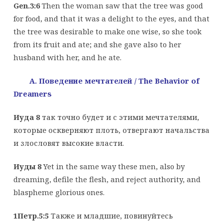
Gen.3:6
Then the woman saw that the tree was good
for food, and that it was a delight to the eyes, and that
the tree was desirable to make one wise, so she took
from its fruit and ate; and she gave also to her
husband with her, and he ate.
A. Поведение
мечтателей
/ The Behavior of
Dreamers
Иуда 8
так точно будет и с этими мечтателями,
которые оскверняют плоть, отвергают начальства
и злословят высокие власти.
Иуды 8
Yet in the same way these men, also by
dreaming, defile the flesh, and reject authority, and
blaspheme glorious ones.
1Петр.5:5
Также и младшие, повинуйтесь