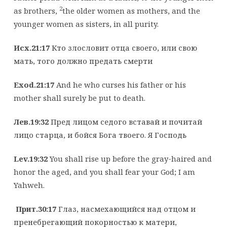
2
as brothers,
the older women as mothers, and the
younger women as sisters, in all purity.
Исх.21:17
Кто злословит отца своего, или свою
мать, того должно предать смерти
Exod.21:17
And he who curses his father or his
mother shall surely be put to death.
Лев.19:32
Пред лицом седого вставай и почитай
лицо старца, и бойся Бога твоего. Я Господь
Lev.19:32
You shall rise up before the gray-haired and
honor the aged, and you shall fear your God; I am
Yahweh.
Прит.30:17
Глаз, насмехающийся над отцом и
пренебрегающий покорностью к матери,