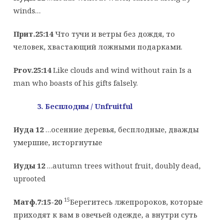
winds…
Прит.25:14
Что тучи и ветры без дождя, то
человек, хвастающий ложными подарками.
Prov.25:14
Like clouds and wind without rain Is a
man who boasts of his gifts falsely.
3. Бесплодны /
Unfruitful
Иуда 12
…осенние деревья, бесплодные, дважды
умершие, исторгнутые
Иуды 12
…autumn trees without fruit, doubly dead,
uprooted
15
Матф.7:15-20
Берегитесь лжепророков, которые
приходят к вам в овечьей одежде, а внутри суть