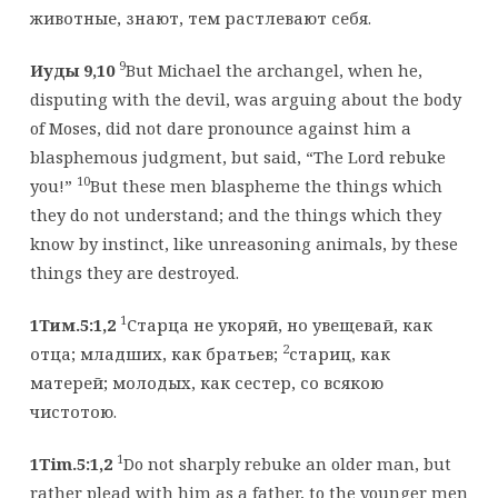
животные, знают, тем растлевают себя.
9
Иуды 9,10
But Michael the archangel, when he,
disputing with the devil, was arguing about the body
of Moses, did not dare pronounce against him a
blasphemous judgment, but said, “The Lord rebuke
10
you!”
But these men blaspheme the things which
they do not understand; and the things which they
know by instinct, like unreasoning animals, by these
things they are destroyed.
1
1Тим.5:1,2
Старца не укоряй, но увещевай, как
2
отца; младших, как братьев;
стариц, как
матерей; молодых, как сестер, со всякою
чистотою.
1
1Tim.5:1,2
Do not sharply rebuke an older man, but
rather plead with him as a father, to the younger men