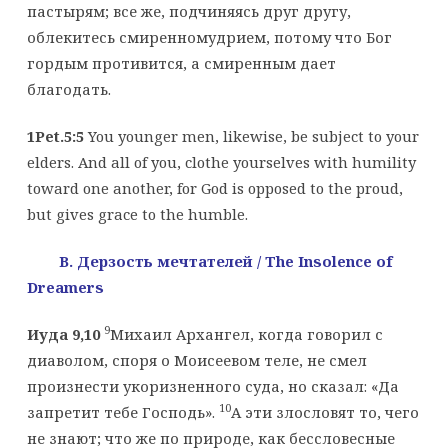
пастырям; все же, подчиняясь друг другу,
облекитесь смиренномудрием, потому что Бог
гордым противится, а смиренным дает
благодать.
1Pet.5:5
You younger men, likewise, be subject to your
elders. And all of you, clothe yourselves with humility
toward one another, for God is opposed to the proud,
but gives grace to the humble.
B. Дерзость
мечтателей
/ The Insolence of
Dreamers
9
Иуда 9,10
Михаил Архангел, когда говорил с
диаволом, споря о Моисеевом теле, не смел
произнести укоризненного суда, но сказал: «Да
10
запретит тебе Господь».
А эти злословят то, чего
не знают; что же по природе, как бессловесные