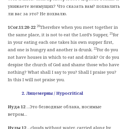
унижаете неимущих? Что сказать вам? похвалить
ли вас за это? Не похвалю.
20
1Cor.11:20-22
Therefore when you meet together in
21
the same place, it is not to eat the Lord’s Supper,
for
in your eating each one takes his own supper first,
22
and one is hungry and another is drunk.
For do you
not have houses in which to eat and drink? Or do you
despise the church of God and shame those who have
nothing? What shall I say to you? Shall I praise you?
In this I will not praise you.
2. Лицемерны
/ Hypocritical
Иуда
12
…Это безводные облака, носимые
ветром…
Иуды 12
…clouds without water, carried along by