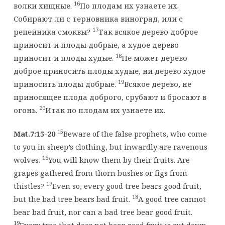
16
волки хищные.
По плодам их узнаете их.
Собирают ли с терновника виноград, или с
17
репейника смоквы?
Так всякое дерево доброе
приносит и плоды добрые, а худое дерево
18
приносит и плоды худые.
Не может дерево
доброе приносить плоды худые, ни дерево худое
19
приносить плоды добрые.
Всякое дерево, не
приносящее плода доброго, срубают и бросают в
20
огонь.
Итак по плодам их узнаете их.
15
Mat.7:15-20
Beware of the false prophets, who come
to you in sheep’s clothing, but inwardly are ravenous
16
wolves.
You will know them by their fruits. Are
grapes gathered from thorn bushes or figs from
17
thistles?
Even so, every good tree bears good fruit,
18
but the bad tree bears bad fruit.
A good tree cannot
bear bad fruit, nor can a bad tree bear good fruit.
19
Every tree that does not bear good fruit is cut down