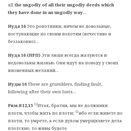
all
the ungodly of all their ungodly deeds which
they have done in an ungodly way
….
Иуда 16
Это ропотники, ничем не довольные,
поступающие по своим похотям (нечестиво и
беззаконно)…
Иуда 16 (НРП)
Эти люди всегда жалуются и
недовольны жизнью. Они идут на поводу у своих
низменных желаний…
Иуды 16
These are grumblers, finding fault,
following after their own lusts…
12
Рим.8:12,13
Итак, братия, мы не должники
13
плоти, чтобы жить по плоти;
ибо если живете по
плоти, то умрете, а если духом умерщвляете дела
плотские, то живы будете.