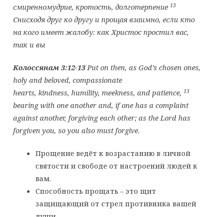
13
смиренномудрие, кротость, долготерпение
Снисходя друг ко другу и прощая взаимно, если кто
на кого имеет жалобу: как Христос простил вас,
так и вы
Колоссянам 3:12-13
Put on then, as God’s chosen ones,
holy and beloved, compassionate
13
hearts, kindness, humility, meekness, and patience,
bearing with one another and, if one has a complaint
against another, forgiving each other; as the Lord has
forgiven you, so you also must forgive.
Прощение ведёт к возрастанию в личной
святости и свободе от настроений людей к
вам.
Способность прощать – это щит
защищающий от стрел противника вашей
души