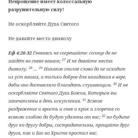
Непрощение имеет колоссальную
разрушительную силу!
Не оскорбляйте Духа Святого
Не давайте место диаволу
Еф 4:26-32
Гневаясь не согрешайте: солнце да не
27
зайдёт во гневе вашем;
И не давайте места
28
29
диаволу.
…
Никакое гнилое слово да не исходит
из уст ваших, а только доброе для назидания в вере,
30
дабы оно доставляло благодать слушающим.
И не
оскорбляйте Святого Духа Божия, Которым вы
31
запечатлены в день искупления.
Всякое
раздражение и ярость и гнев и крик и злоречие со
32
всякою злобою да будут удалены от вас;
но будьте
друг ко другу добры, сострадательны, прощайте друг
друга, как и Бог во Христе простил вас.