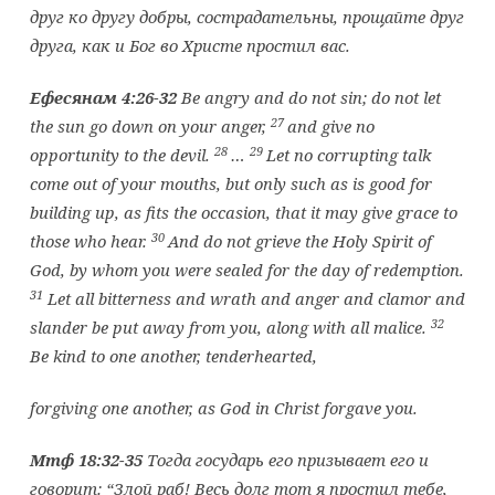
друг ко другу добры, сострадательны, прощайте друг
друга, как и Бог во Христе простил вас.
Ефесянам
4:26-32
Be angry and do not sin; do not let
27
the sun go down on your anger,
and give no
28
29
opportunity to the devil.
…
Let no corrupting talk
come out of your mouths, but only such as is good for
building up, as fits the occasion, that it may give grace to
30
those who hear.
And do not grieve the Holy Spirit of
God, by whom you were sealed for the day of redemption.
31
Let all bitterness and wrath and anger and clamor and
32
slander be put away from you, along with all malice.
Be kind to one another, tenderhearted,
forgiving one another, as God in Christ forgave you.
Мтф 18:32-35
Тогда государь его призывает его и
говорит: “Злой раб! Весь долг тот я простил тебе,