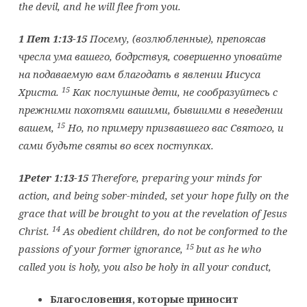
the devil, and he will flee from you.
1 Пет 1:13-15
Посему, (возлюбленные), препоясав
чресла ума вашего, бодрствуя, совершенно уповайте
на подаваемую вам благодать в явлении Иисуса
15
Христа.
Как послушные дети, не сообразуйтесь с
прежними похотями вашими, бывшими в неведении
15
вашем,
Но, по примеру призвавшего вас Святого, и
сами будьте святы во всех поступках.
1Peter 1:13-15
Therefore, preparing your minds for
action, and being sober-minded, set your hope fully on the
grace that will be brought to you at the revelation of Jesus
14
Christ.
As obedient children, do not be conformed to the
15
passions of your former ignorance,
but as he who
called you is holy, you also be holy in all your conduct,
Благословения, которые приносит