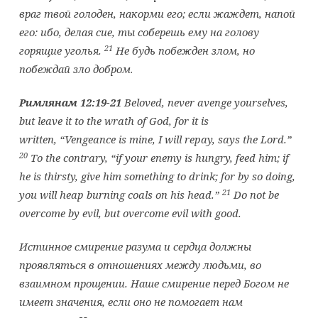
враг твой голоден, накорми его; если жаждет, напой
его: ибо, делая сие, ты соберешь ему на голову
21
горящие уголья.
Не будь побежден злом, но
побеждай зло добром
.
Римлянам 12:19-21
Beloved, never avenge yourselves,
but leave it to the wrath of God, for it is
written, “Vengeance is mine, I will repay, says the Lord.”
20
To the contrary, “if your enemy is hungry, feed him; if
he is thirsty, give him something to drink; for by so doing,
21
you will heap burning coals on his head.”
Do not be
overcome by evil, but overcome evil with good.
Истинное смирение разума и сердца должны
проявляться в отношениях между людьми, во
взаимном прощении. Наше смирение перед Богом не
имеет значения, если оно не помогает нам