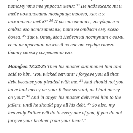
33
потому что ты упросил меня;
Не надлежало ли и
тебе помиловать товарища твоего, как и я
34
помиловал тебя?”
И разгневавшись, государь его
отдал его истязателям, пока не отдаст ему всего
35
долга.
Так и Отец Мой Небесный поступит с вами,
если не простит каждый из вас от сердца своего
брату своему согрешений его.
Матфея 18:32-35
Then his master summoned him and
said to him, ‘You wicked servant! I forgave you all that
33
debt because you pleaded with me.
And should not you
have had mercy on your fellow servant, as I had mercy
34
on you?’
And in anger his master delivered him to the
35
jailers, until he should pay all his debt.
So also, my
heavenly Father will do to every one of you, if you do not
forgive your brother from your heart.”