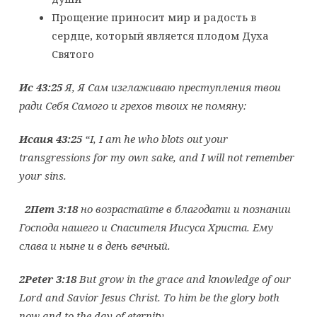
Прощение приносит мир и радость в
сердце, который является плодом Духа
Святого
Ис 43:25
Я, Я Сам изглаживаю преступления твои
ради Себя Самого и грехов твоих не помяну:
Исаия 43:25
“I, I am he who blots out your
transgressions for my own sake, and I will not remember
your sins.
2Пет 3:18
но возрастайте в благодати и познании
Господа нашего и Спасителя Иисуса Христа. Ему
слава
и
ныне
и
в
день
вечный
.
2Peter 3:18
But grow in the grace and knowledge of our
Lord and Savior Jesus Christ. To him be the glory both
now and to the day of eternity.