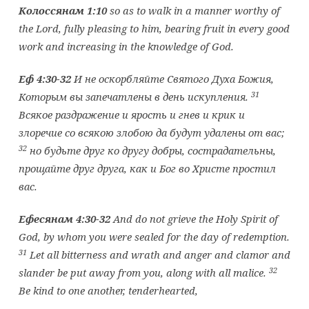
Колоссянам
1:10
so as to walk in a manner worthy of
the Lord, fully pleasing to him, bearing fruit in every good
work and increasing in the knowledge of God.
Еф 4:30-32
И не оскорбляйте Святого Духа Божия,
31
Которым вы запечатлены в день искупления.
Всякое раздражение и ярость и гнев и крик и
злоречие со всякою злобою да будут удалены от вас;
32
но будьте друг ко другу добры, сострадательны,
прощайте друг друга, как и Бог во Христе простил
вас.
Ефесянам
4:30-32
And do not grieve the Holy Spirit of
God, by whom you were sealed for the day of redemption.
31
Let all bitterness and wrath and anger and clamor and
32
slander be put away from you, along with all malice.
Be kind to one another, tenderhearted,