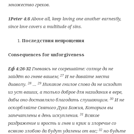
множество грехов.
1Peter 4:8
Above all, keep loving one another earnestly,
since love covers a multitude of sins.
Последствия непрощения
Consequences for unforgiveness
Еф 4:26-32
Гневаясь не согрешайте: солнце да не
27
зайдёт во гневе вашем;
И не давайте места
28
29
диаволу.
…
Никакое гнилое слово да не исходит
из уст ваших, а только доброе для назидания в вере,
30
дабы оно доставляло благодать слушающим.
И не
оскорбляйте Святого Духа Божия, Которым вы
31
запечатлены в день искупления.
Всякое
раздражение и ярость и гнев и крик и злоречие со
32
всякою злобою да будут удалены от вас;
но будьте