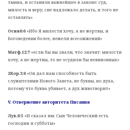
тмина, и оставили важнейшее в законе: суд,
милость и веру; сие надлежало делать, и того не
оставлять»
Осия6:6
«Ибо Я милости хочу, а не жертвы, и
Боговедения более, нежели всесожжений»
Матф.12:7
«если бы вы знали, что значит: милости
хочу, а не жертвы, то не осудили бы невиновных»
2Кор.3:6
«Он дал нам способность быть
служителями Нового Завета, не буквы, но духа,
потому что буква убивает, а дух животворит»
V
. Отвержение авторитета Писания
Лук.6:5
«И сказал им: Сын Человеческий есть
господин и субботы»