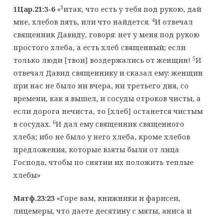
3
1Цар.21:3-6
«
итак, что есть у тебя под рукою, дай
4
мне, хлебов пять, или что найдется.
И отвечал
священник Давиду, говоря: нет у меня под рукою
простого хлеба, а есть хлеб священный; если
5
только люди [твои] воздержались от женщин!
И
отвечал Давид священнику и сказал ему: женщин
при нас не было ни вчера, ни третьего дня, со
времени, как я вышел, и сосуды отроков чисты, а
если дорога нечиста, то [хлеб] останется чистым
6
в сосудах.
И дал ему священник священного
хлеба; ибо не было у него хлеба, кроме хлебов
предложения, которые взяты были от лица
Господа, чтобы по снятии их положить теплые
хлебы»
Матф.23:23
«Горе вам, книжники и фарисеи,
лицемеры, что даете десятину с мяты, аниса и