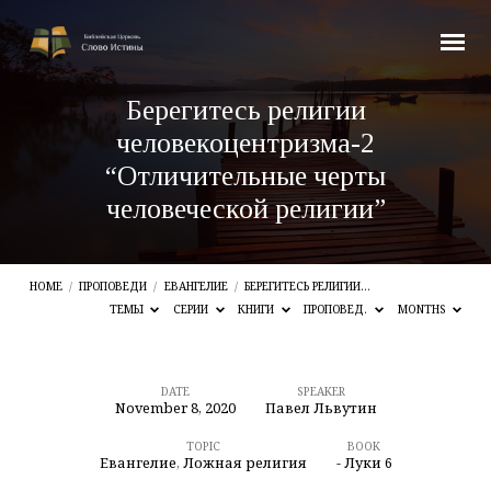
Берегитесь религии
человекоцентризма-2
“Отличительные черты
человеческой религии”
HOME
/
ПРОПОВЕДИ
/
ЕВАНГЕЛИЕ
/
БЕРЕГИТЕСЬ РЕЛИГИИ…
ТЕМЫ
СЕРИИ
КНИГИ
ПРОПОВЕД.
MONTHS
DATE
SPEAKER
November 8, 2020
Павел Львутин
Берегитесь
религии
TOPIC
BOOK
Евангелие
,
Ложная религия
- Луки 6
человекоцентризма-2