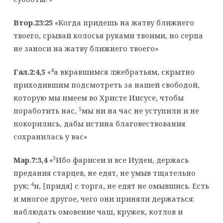
Втор.23:25
«Когда придешь на жатву ближнего
твоего, срывай колосья руками твоими, но серпа
не заноси на жатву ближнего твоего»
4
Гал.2:4,5
«
а вкравшимся лжебратьям, скрытно
приходившим подсмотреть за нашей свободой,
которую мы имеем во Христе Иисусе, чтобы
5
поработить нас,
мы ни на час не уступили и не
покорились, дабы истина благовествования
сохранилась у вас»
3
Мар.7:3,4
«
Ибо фарисеи и все Иудеи, держась
предания старцев, не едят, не умыв тщательно
4
рук;
и, [придя] с торга, не едят не омывшись. Есть
и многое другое, чего они приняли держаться:
наблюдать омовение чаш, кружек, котлов и