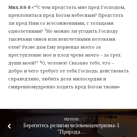
6
Мих.6:6-8
«“
С чем предстать мне пред Господом,
преклониться пред Богом небесным? Предстать
ли пред Ним со всесожжениями, с тельцами
7
однолетними?
Но можно ли угодить Господу
тысячами овнов или неисчетными потоками
елея? Разве дам Ему первенца моего за
преступление мое и плод чрева моего – за грех
8
души моей?”
О, человек! Сказано тебе, что –
добро и чего требует от тебя Господь: действовать
справедливо, любить дела милосердия и
смиренномудренно ходить пред Богом твоим»
PREVIOUS
Берегитесь религии человекоцентризма-1
"Природа…