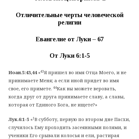
Отличительные черты человеческой
религии
Евангелие от Луки – 67
От Луки 6:1-
5
43
Иоан.5:43,44
«
Я пришел во имя Отца Моего, и не
принимаете Меня; а если иной придет во имя
44
свое, его примете.
Как вы можете веровать,
когда друг от друга принимаете славу, а славы,
которая от Единого Бога, не ищете?»
1
Лук.6:1-5
«
В субботу, первую по втором дне Пасхи,
случилось Ему проходить засеянными полями, и
ученики Его срывали колосья и ели, растирая