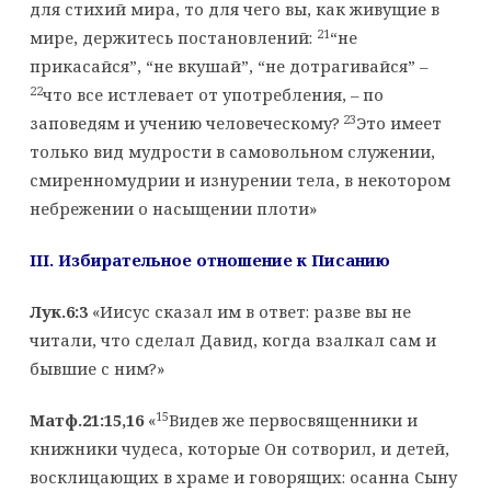
для стихий мира, то для чего вы, как живущие в
21
мире, держитесь постановлений:
“не
прикасайся”, “не вкушай”, “не дотрагивайся” –
22
что все истлевает от употребления, – по
23
заповедям и учению человеческому?
Это имеет
только вид мудрости в самовольном служении,
смиренномудрии и изнурении тела, в некотором
небрежении о насыщении плоти»
III
. Избирательное отношение к Писанию
Лук.6:3
«Иисус сказал им в ответ: разве вы не
читали, что сделал Давид, когда взалкал сам и
бывшие с ним?»
15
Матф.21:15,16
«
Видев же первосвященники и
книжники чудеса, которые Он сотворил, и детей,
восклицающих в храме и говорящих: осанна Сыну