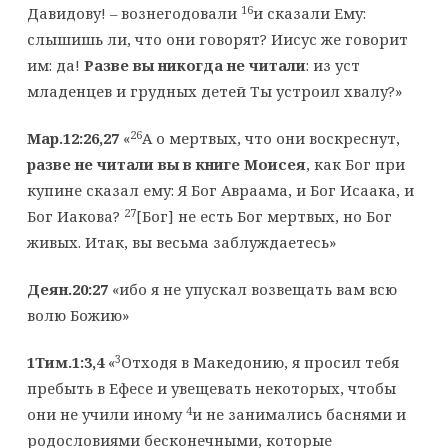
16
Давидову! – вознегодовали
и сказали Ему:
слышишь ли, что они говорят? Иисус же говорит
им: да!
Разве вы никогда не читали
: из уст
младенцев и грудных детей Ты устроил хвалу?»
26
Мар.12:26,27
«
А о мертвых, что они воскреснут,
разве не читали вы в книге Моисея
, как Бог при
купине сказал ему: Я Бог Авраама, и Бог Исаака, и
27
Бог Иакова?
[Бог] не есть Бог мертвых, но Бог
живых. Итак, вы весьма заблуждаетесь»
Деян.20:27
«ибо я не упускал возвещать вам всю
волю Божию»
3
1Тим.1:3,4
«
Отходя в Македонию, я просил тебя
пребыть в Ефесе и увещевать некоторых, чтобы
4
они не учили иному
и не занимались баснями и
родословиями бесконечными, которые