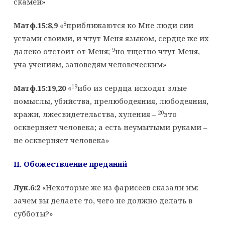
скамей»
8
Матф.15:8,9
«
приближаются ко Мне люди сии
устами своими, и чтут Меня языком, сердце же их
9
далеко отстоит от Меня;
но тщетно чтут Меня,
уча учениям, заповедям человеческим»
19
Матф.15:19,20
«
ибо из сердца исходят злые
помыслы, убийства, прелюбодеяния, любодеяния,
20
кражи, лжесвидетельства, хуления –
это
оскверняет человека; а есть неумытыми руками –
не оскверняет человека»
II
. Обожествление преданий
Лук.6:2
«Некоторые же из фарисеев сказали им:
зачем вы делаете то, чего не должно делать в
субботы?»