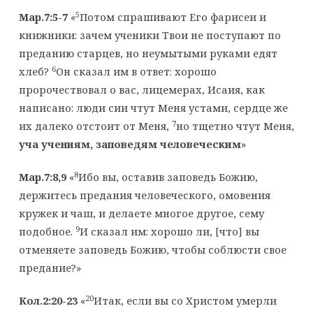
5
Мар.7:5-7
«
Потом спрашивают Его фарисеи и
книжники: зачем ученики Твои не поступают по
преданию старцев, но неумытыми руками едят
6
хлеб?
Он сказал им в ответ: хорошо
пророчествовал о вас, лицемерах, Исаия, как
написано: люди сии чтут Меня устами, сердце же
7
их далеко отстоит от Меня,
но тщетно чтут Меня,
уча учениям, заповедям человеческим
»
8
Мар.7:8,9
«
Ибо вы, оставив заповедь Божию,
держитесь предания человеческого, омовения
кружек и чаш, и делаете многое другое, сему
9
подобное.
И сказал им: хорошо ли, [что] вы
отменяете заповедь Божию, чтобы соблюсти свое
предание?»
20
Кол.2:20-23
«
Итак, если вы со Христом умерли