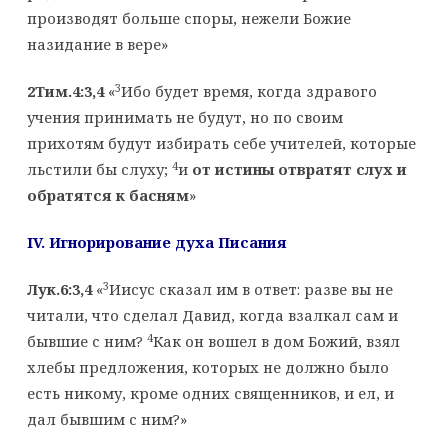
производят больше споры, нежели Божие
назидание в вере»
3
2Тим.4:3,4
«
Ибо будет время, когда здравого
учения принимать не будут, но по своим
прихотям будут избирать себе учителей, которые
4
льстили бы слуху;
и
от истины отвратят слух и
обратятся к басням
»
IV
. Игнорирование духа Писания
3
Лук.6:3,4
«
Иисус сказал им в ответ: разве вы не
читали, что сделал Давид, когда взалкал сам и
4
бывшие с ним?
Как он вошел в дом Божий, взял
хлебы предложения, которых не должно было
есть никому, кроме одних священников, и ел, и
дал бывшим с ним?»