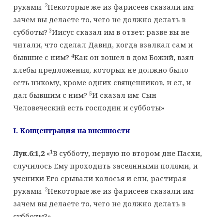
2
руками.
Некоторые же из фарисеев сказали им:
зачем вы делаете то, чего не должно делать в
3
субботы?
Иисус сказал им в ответ: разве вы не
читали, что сделал Давид, когда взалкал сам и
4
бывшие с ним?
Как он вошел в дом Божий, взял
хлебы предложения, которых не должно было
есть никому, кроме одних священников, и ел, и
5
дал бывшим с ним?
И сказал им: Сын
Человеческий есть господин и субботы»
I
. Концентрация на внешности
1
Лук.6:1,2
«
В субботу, первую по втором дне Пасхи,
случилось Ему проходить засеянными полями, и
ученики Его срывали колосья и ели, растирая
2
руками.
Некоторые же из фарисеев сказали им:
зачем вы делаете то, чего не должно делать в
субботы?»