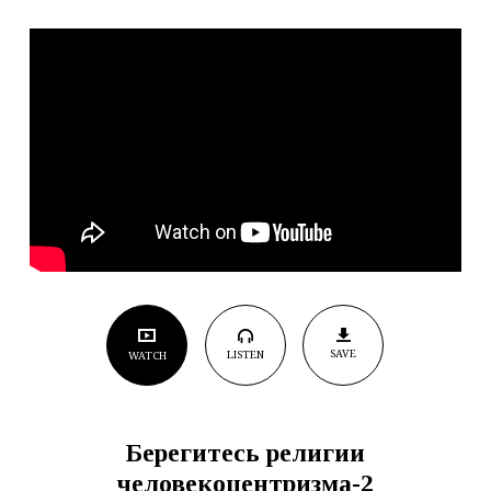
“Отличительные
черты
человеческой
религии”
SAVE
LISTEN
WATCH
Берегитесь религии
человекоцентризма-2