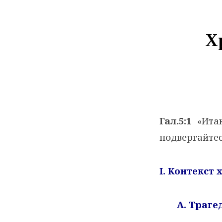
Хр
Гал.5:1
«Итак
подвергайтес
I
. Контекст
A
. Траг