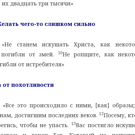
 их двадцать три тысячи»
Желать чего-то слишком сильно
«Не станем искушать Христа, как некот
10
 погибли от змей.
Не ропщите, как неко
гибли от истребителя»
а от похотливости
«Все это происходило с ними, [как] образы;
12
 нам, достигшим последних веков.
Посему, кт
13
регись, чтобы не упасть.
Вас постигло искуш
ческое; и верен Бог, Который не попуст