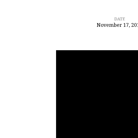
DATE
November 17, 20
Христос
и
христианская
свобода