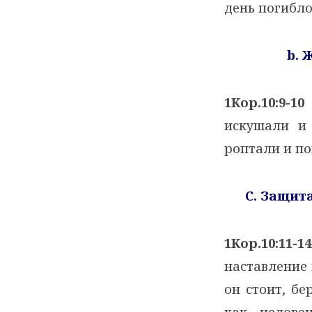
день погибло
b
. 
1Кор.10:9-10
искушали и
роптали и по
C
. Защит
1Кор.10:11-14
наставление
он стоит, бе
как челове