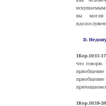
искушаемыми 
вы могли
идолослужен
D
. Недоп
1Кор.10:15-17
что говорю.
приобщение 
приобщение 
причащаемся
1Кор.10:18-20