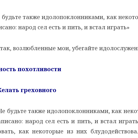
 будьте также идолопоклонниками, как некото
сано: народ сел есть и пить, и встал играть»
так, возлюбленные мои, убегайте идолослужен
щность похотливости
Желать греховного
е будьте также идолопоклонниками, как неко
писано: народ сел есть и пить, и встал играт
овать, как некоторые из них блудодействова