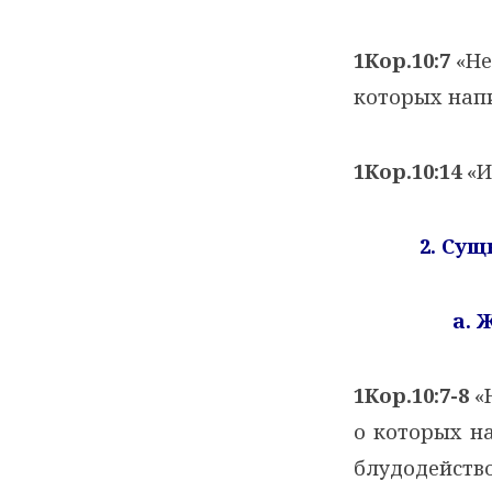
1Кор.10:7
«Не
которых напи
1Кор.10:14
«И
2. Су
a
. 
1Кор.10:7-8
«Н
о которых на
блудодейств