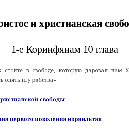
истос и христианская своб
1-е Коринфянам 10 глава
 стойте в свободе, которую даровал нам Х
ь опять игу рабства»
 христианской свободы
едия первого поколения израильтян