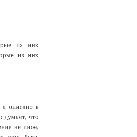
орые из них
торые из них
 а описано в
о думает, что
ение не иное,
ит вам быть