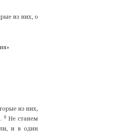
рые из них, о
ия»
торые из них,
8
ь.
Не станем
ли, и в один