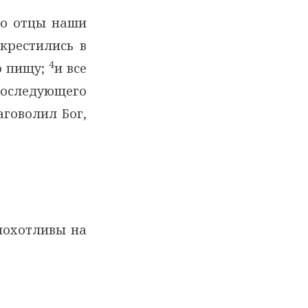
что отцы наши
 крестились в
4
ю пищу;
и все
 последующего
аговолил Бог,
похотливы на