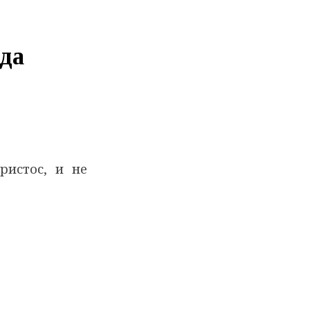
ода
ристос, и не