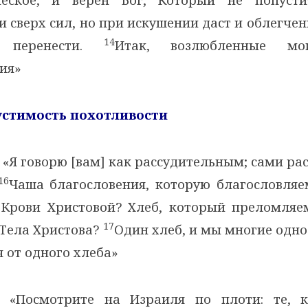
сверх сил, но при искушении даст и облегчен
14
 перенести.
Итак, возлюбленные мои
ия»
устимость похотливости
«Я говорю [вам] как рассудительным; сами рас
16
Чаша благословения, которую благословляем
Крови Христовой? Хлеб, который преломляем
17
Тела Христова?
Один хлеб, и мы многие одно 
 от одного хлеба»
«Посмотрите на Израиля по плоти: те, к