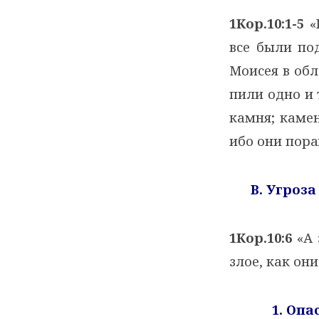
1Кор.10:1-5
«Н
все были по
Моисея в обл
пили одно и 
камня; каме
ибо они пор
B
. Угроз
1Кор.10:6
«А 
злое, как он
1. Опа