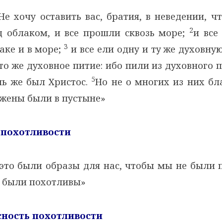
е хочу оставить вас, братия, в неведении, 
2
д облаком, и все прошли сквозь море;
и все
3
аке и в море;
и все ели одну и ту же духовну
то же духовное питие: ибо пили из духовного
5
нь же был Христос.
Но не о многих из них бл
ажены были в пустыне»
а похотливости
это были образы для нас, чтобы мы не были 
и были похотливы»
сность похотливости