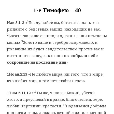
1-е Тимофею – 40
1
Иак.5:1-3
«
Послушайте вы, богатые: плачьте и
рыдайте о бедствиях ваших, находящих на вас.
2
Богатство ваше сгнило, и одежды ваши изъедены
3
молью.
Золото ваше и серебро изоржавело, и
ржавчина их будет свидетельством против вас и
съест плоть вашу, как огонь:
вы собрали себе
сокровище на последние дни
»
1Иоан.2:15
«Не любите мира, ни того, что в мире:
кто любит мир, в том нет любви Отчей»
11
1Тим.6:11,12
«
Ты же, человек Божий, убегай
этого, а преуспевай в правде, благочестии, вере,
12
любви, терпении, кротости.
Подвизайся добрым
подвигом веры, держись вечной жизни, к которой