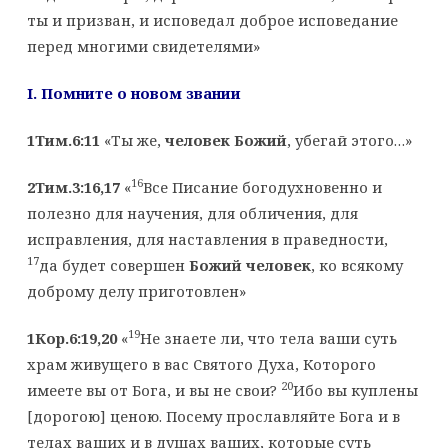
ты и призван, и исповедал доброе исповедание
перед многими свидетелями»
I
. Помните о новом звании
1Тим.6:11
«Ты же,
человек Божий
, убегай этого…»
16
2Тим.3:16,17
«
Все Писание богодухновенно и
полезно для научения, для обличения, для
исправления, для наставления в праведности,
17
да будет совершен
Божий человек
, ко всякому
доброму делу приготовлен»
19
1Кор.6:19,20
«
Не знаете ли, что тела ваши суть
храм живущего в вас Святого Духа, Которого
20
имеете вы от Бога, и вы не свои?
Ибо вы куплены
[дорогою] ценою. Посему прославляйте Бога и в
телах ваших и в душах ваших, которые суть