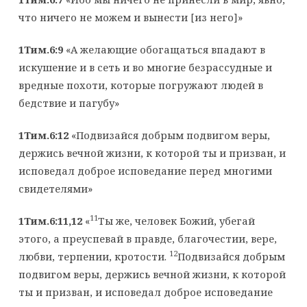
что ничего не можем и вынести [из него]»
1Тим.6:9
«А желающие обогащаться впадают в
искушение и в сеть и во многие безрассудные и
вредные похоти, которые погружают людей в
бедствие и пагубу»
1Тим.6:12
«Подвизайся добрым подвигом веры,
держись вечной жизни, к которой ты и призван, и
исповедал доброе исповедание перед многими
свидетелями»
11
1Тим.6:11,12
«
Ты же, человек Божий, убегай
этого, а преуспевай в правде, благочестии, вере,
12
любви, терпении, кротости.
Подвизайся добрым
подвигом веры, держись вечной жизни, к которой
ты и призван, и исповедал доброе исповедание