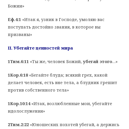
Божии»
Еф.4:1
«Итак я, узник в Господе, умоляю вас
поступать достойно звания, в которое вы
призваны»
II
. Убегайте ценностей мира
1Тим.6:11
«Ты же, человек Божий,
убегай этого
…»
1Кор.6:18
«Бегайте блуда; всякий грех, какой
делает человек, есть вне тела, а блудник грешит
против собственного тела»
1Кор.10:14
«Итак, возлюбленные мои, убегайте
идолослужения»
2Тим.2:22
«Юношеских похотей убегай, а держись