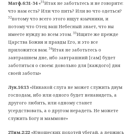
31
Матф.6:31-34
«
Итак не заботьтесь и не говорите:
что нам есть? Или что пить? Или во что одеться?
32
потому что всего этого ищут язычники, и
потому что Отец ваш Небесный знает, что вы
33
имеете нужду во всем этом.
Ищите же прежде
Царства Божия и правды Его, и это все
34
приложится вам.
Итак не заботьтесь о
завтрашнем дне, ибо завтрашний [сам] будет
заботиться о своем: довольно для [каждого] дня
своей заботы»
Лук.16:13
«Никакой слуга не может служить двум
господам, ибо или одного будет ненавидеть, а
другого любить, или одному станет
усердствовать, а о другом нерадеть. Не можете
служить Богу и маммоне»
2Тим.2:22
«Юношеских похотей убегай, а держись