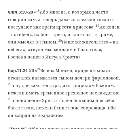
18
Фил.3:18-20
«
Ибо многие, о которых я часто
говорил вам, а теперь даже со слезами говорю,
19
поступают как враги креста Христова.
Их конец
– погибель, их бог – чрево, и слава их – в сраме,
20
они мыслят о земном.
Наше же жительство – на
небесах, откуда мы ожидаем и Спасителя,
Господа нашего Иисуса Христа»
24
Евр.11:24-26
«
Верою Моисей, придя в возраст,
отказался называться сыном дочери фараоновой,
25
и лучше захотел страдать с народом Божиим,
нежели иметь временное греховное наслаждение,
26
и поношение Христа почел большим для себя
богатством, нежели Египетские сокровища; ибо
он взирал на воздаяние»
1Тим.6:7
«Ибо мы ничего не принесли в мир; явно,