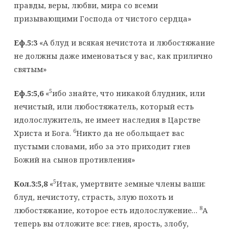
правды, веры, любви, мира со всеми
призывающими Господа от чистого сердца»
Еф.5:3
«А блуд и всякая нечистота и любостяжание
не должны даже именоваться у вас, как прилично
святым»
5
Еф.5:5,6
«
ибо знайте, что никакой блудник, или
нечистый, или любостяжатель, который есть
идолослужитель, не имеет наследия в Царстве
6
Христа и Бога.
Никто да не обольщает вас
пустыми словами, ибо за это приходит гнев
Божий на сынов противления»
5
Кол.3:5,8
«
Итак, умертвите земные члены ваши:
блуд, нечистоту, страсть, злую похоть и
8
любостяжание, которое есть идолослужение…
А
теперь вы отложите все: гнев, ярость, злобу,