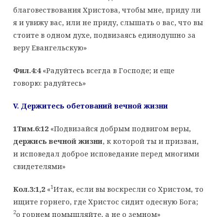
благовествования Христова, чтобы мне, приду ли
я и увижу вас, или не приду, слышать о вас, что вы
стоите в одном духе, подвизаясь единодушно за
веру Евангельскую»
Фил.4:4
«Радуйтесь всегда в Господе; и еще
говорю: радуйтесь»
V
. Держитесь обетований вечной жизни
1Тим.6:12
«Подвизайся добрым подвигом веры,
держись вечной жизни
, к которой ты и призван,
и исповедал доброе исповедание перед многими
свидетелями»
1
Кол.3:1,2
«
Итак, если вы воскресли со Христом, то
ищите горнего, где Христос сидит одесную Бога;
2
о горнем помышляйте, а не о земном»