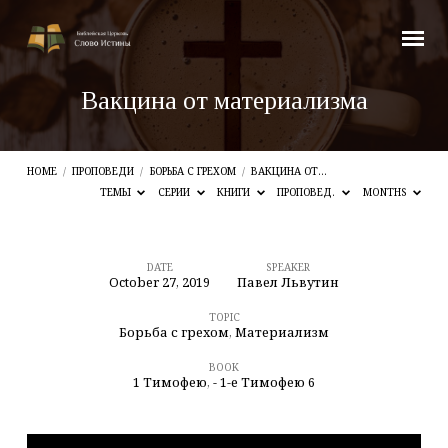
Вакцина от материализма
HOME
/
ПРОПОВЕДИ
/
БОРЬБА С ГРЕХОМ
/
ВАКЦИНА ОТ…
ТЕМЫ
СЕРИИ
КНИГИ
ПРОПОВЕД.
MONTHS
DATE
SPEAKER
October 27, 2019
Павел Львутин
Вакцина
от
TOPIC
Борьба с грехом
,
Материализм
материализма
BOOK
1 Тимофею
,
- 1-е Тимофею 6