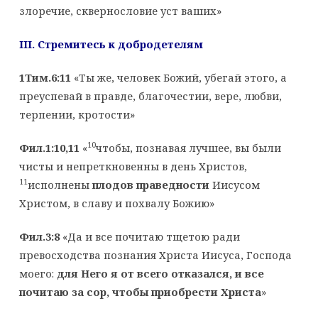
злоречие, сквернословие уст ваших»
III
. Стремитесь к добродетелям
1Тим.6:11
«Ты же, человек Божий, убегай этого, а
преуспевай в правде, благочестии, вере, любви,
терпении, кротости»
10
Фил.1:10,11
«
чтобы, познавая лучшее, вы были
чисты и непреткновенны в день Христов,
11
исполнены
плодов праведности
Иисусом
Христом, в славу и похвалу Божию»
Фил.3:8
«Да и все почитаю тщетою ради
превосходства познания Христа Иисуса, Господа
моего:
для Него я от всего отказался, и все
почитаю за сор, чтобы приобрести Христа
»