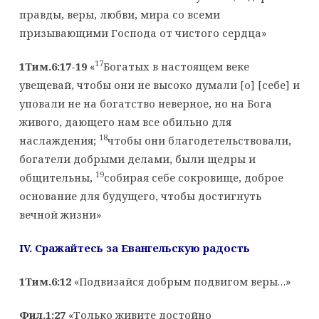
правды, веры, любви, мира со всеми
призывающими Господа от чистого сердца»
17
1Тим.6:17-19
«
Богатых в настоящем веке
увещевай, чтобы они не высоко думали [о] [себе] и
уповали не на богатство неверное, но на Бога
живого, дающего нам все обильно для
18
наслаждения;
чтобы они благодетельствовали,
богатели добрыми делами, были щедры и
19
общительны,
собирая себе сокровище, доброе
основание для будущего, чтобы достигнуть
вечной жизни»
IV
. Сражайтесь за Евангельскую радость
1Тим.6:12
«Подвизайся добрым подвигом веры…»
Фил.1:27
«Только живите достойно