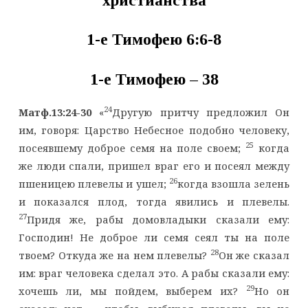
христианства
1-е Тимофею 6:
6-8
1-е Тимофею – 3
8
24
Матф.13:24-30
«
Другую притчу предложил Он
им, говоря: Царство Небесное подобно человеку,
25
посеявшему доброе семя на поле своем;
когда
же люди спали, пришел враг его и посеял между
26
пшеницею плевелы и ушел;
когда взошла зелень
и показался плод, тогда явились и плевелы.
27
Придя же, рабы домовладыки сказали ему:
Господин! Не доброе ли семя сеял ты на поле
28
твоем? Откуда же на нем плевелы?
Он же сказал
им: враг человека сделал это. А рабы сказали ему:
29
хочешь ли, мы пойдем, выберем их?
Но он