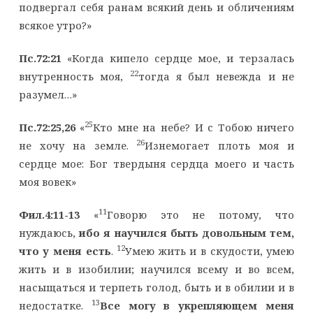
подвергал себя ранам всякий день и обличениям
всякое утро?»
Пс.72:21
«Когда кипело сердце мое, и терзалась
22
внутренность моя,
тогда я был невежда и не
разумел…»
25
Пс.72:25,26
«
Кто мне на небе? И с Тобою ничего
26
не хочу на земле.
Изнемогает плоть моя и
сердце мое: Бог твердыня сердца моего и часть
моя вовек»
11
Фил.4:11-13
«
Говорю это не потому, что
нуждаюсь,
ибо я научился быть довольным тем,
12
что у меня есть
.
Умею жить и в скудости, умею
жить и в изобилии; научился всему и во всем,
насыщаться и терпеть голод, быть и в обилии и в
13
недостатке.
Все могу в укрепляющем меня