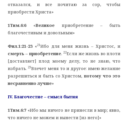
отказался, и все почитаю за сор, чтобы
приобрести Христа»
1Тим.6:6
«
Великое
приобретение – быть
благочестивым и довольным»
21
Фил.1:21-23
«
Ибо для меня жизнь – Христос, и
22
смерть – приобретение
.
Если же жизнь во плоти
[доставляет] плод моему делу, то не знаю, что
23
избрать.
Влечет меня то и другое: имею желание
разрешиться и быть со Христом,
потому что это
несравненно лучше
»
IV
. Благочестие – смысл бытия
1Тим.6:7
«Ибо мы ничего не принесли в мир; явно,
что ничего не можем и вынести [из него]»