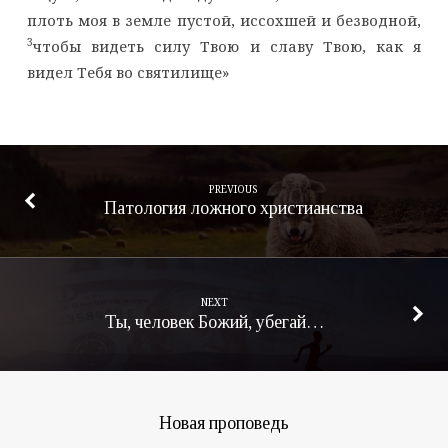
плоть моя в земле пустой, иссохшей и безводной,
3
чтобы видеть силу Твою и славу Твою, как я
видел Тебя во святилище»
PREVIOUS
Патология ложного христианства
NEXT
Ты, человек Божий, убегай…
Новая проповедь