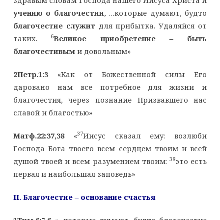
учению о благочестии
, …которые думают, будто
благочестие служит
для прибытка. Удаляйся от
6
таких.
Великое приобретение – быть
благочестивым
и довольным»
2Петр.1:3
«Как от Божественной силы Его
даровано нам все потребное для жизни и
благочестия, через познание Призвавшего нас
славой и благостью»
37
Матф.22:37,38
«
Иисус сказал ему: возлюби
Господа Бога твоего всем сердцем твоим и всей
38
душой твоей и всем разумением твоим:
это есть
первая и наибольшая заповедь»
II
. Благочестие – основание счастья
1Тим.6:5,6
«…которые думают, будто благочестие