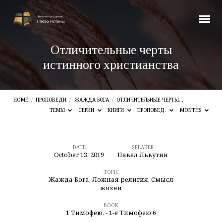
Отличительные черты
истинного христианства
HOME
/
ПРОПОВЕДИ
/
ЖАЖДА БОГА
/
ОТЛИЧИТЕЛЬНЫЕ ЧЕРТЫ…
ТЕМЫ
СЕРИИ
КНИГИ
ПРОПОВЕД.
MONTHS
DATE
SPEAKER
October 13, 2019
Павел Львутин
Отличительные
черты
TOPIC
Жажда Бога
,
Ложная религия
,
Смысл
истинного
жизни
христианства
BOOK
1 Тимофею
,
- 1-е Тимофею 6