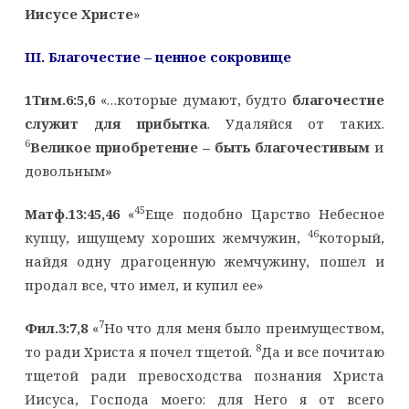
Иисусе Христе
»
III
. Благочестие – ценное сокровище
1Тим.6:5,6
«…которые думают, будто
благочестие
служит для прибытка
. Удаляйся от таких.
6
Великое приобретение – быть благочестивым
и
довольным»
45
Матф.13:45,46
«
Еще подобно Царство Небесное
46
купцу, ищущему хороших жемчужин,
который,
найдя одну драгоценную жемчужину, пошел и
продал все, что имел, и купил ее»
7
Фил.3:7,8
«
Но что для меня было преимуществом,
8
то ради Христа я почел тщетой.
Да и все почитаю
тщетой ради превосходства познания Христа
Иисуса, Господа моего: для Него я от всего