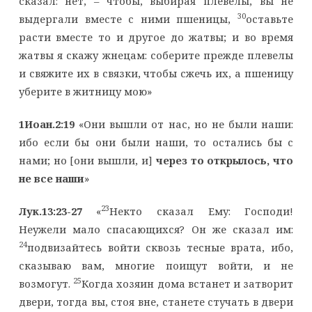
сказал: нет, – чтобы, выбирая плевелы, вы не
30
выдергали вместе с ними пшеницы,
оставьте
расти вместе то и другое до жатвы; и во время
жатвы я скажу жнецам: соберите прежде плевелы
и свяжите их в связки, чтобы сжечь их, а пшеницу
уберите в житницу мою»
1Иоан.2:19
«Они вышли от нас, но не были наши:
ибо если бы они были наши, то остались бы с
нами; но [они вышли, и]
через то открылось, что
не все наши
»
23
Лук.13:23-27
«
Некто сказал Ему: Господи!
Неужели мало спасающихся? Он же сказал им:
24
подвизайтесь войти сквозь тесные врата, ибо,
сказываю вам, многие поищут войти, и не
25
возмогут.
Когда хозяин дома встанет и затворит
двери, тогда вы, стоя вне, станете стучать в двери