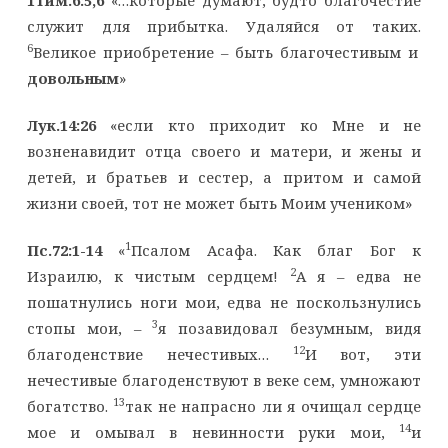
служит для прибытка. Удаляйся от таких.
6
Великое приобретение – быть благочестивым и
довольным
»
Лук.14:26
«если кто приходит ко Мне и не
возненавидит отца своего и матери, и жены и
детей, и братьев и сестер, а притом и самой
жизни своей, тот не может быть Моим учеником»
1
Пс.72:1-14
«
Псалом Асафа. Как благ Бог к
2
Израилю, к чистым сердцем!
А я – едва не
пошатнулись ноги мои, едва не поскользнулись
3
стопы мои, –
я позавидовал безумным, видя
12
благоденствие нечестивых…
И вот, эти
нечестивые благоденствуют в веке сем, умножают
13
богатство.
так не напрасно ли я очищал сердце
14
мое и омывал в невинности руки мои,
и