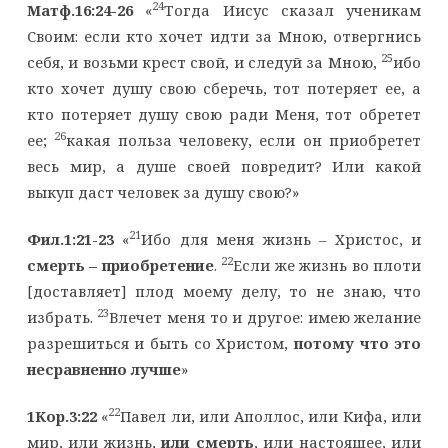
24
Матф.16:24-26
«
Тогда Иисус сказал ученикам
Своим: если кто хочет идти за Мною, отвергнись
25
себя, и возьми крест свой, и следуй за Мною,
ибо
кто хочет душу свою сберечь, тот потеряет ее, а
кто потеряет душу свою ради Меня, тот обретет
26
ее;
какая польза человеку, если он приобретет
весь мир, а душе своей повредит? Или какой
выкуп даст человек за душу свою?»
21
Фил.1:21-23
«
Ибо для меня жизнь – Христос, и
22
смерть – приобретение
.
Если же жизнь во плоти
[доставляет] плод моему делу, то не знаю, что
23
избрать.
Влечет меня то и другое: имею желание
разрешиться и быть со Христом,
потому что это
несравненно лучше
»
22
1Кор.3:22
«
Павел ли, или Аполлос, или Кифа, или
мир, или жизнь,
или смерть
, или настоящее, или