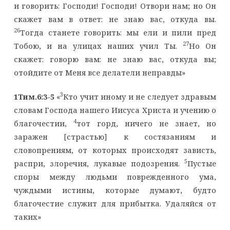
и говорить: Господи! Господи! Отвори нам; но Он
скажет вам в ответ: не знаю вас, откуда вы.
26
Тогда станете говорить: мы ели и пили пред
27
Тобою, и на улицах наших учил Ты.
Но Он
скажет: говорю вам: не знаю вас, откуда вы;
отойдите от Меня все делатели неправды»
3
1Тим.6:3-5
«
Кто учит иному и не следует здравым
словам Господа нашего Иисуса Христа и учению о
4
благочестии,
тот горд, ничего не знает, но
заражен [страстью] к состязаниям и
словопрениям, от которых происходят зависть,
5
распри, злоречия, лукавые подозрения.
Пустые
споры между людьми поврежденного ума,
чуждыми истины, которые думают, будто
благочестие служит для прибытка. Удаляйся от
таких»