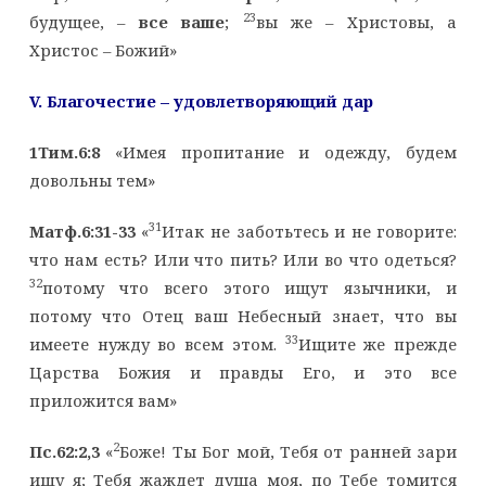
23
будущее, –
все ваше
;
вы же – Христовы, а
Христос – Божий»
V
. Благочестие – удовлетворяющий дар
1Тим.6:8
«Имея пропитание и одежду, будем
довольны тем»
31
Матф.6:31-33
«
Итак не заботьтесь и не говорите:
что нам есть? Или что пить? Или во что одеться?
32
потому что всего этого ищут язычники, и
потому что Отец ваш Небесный знает, что вы
33
имеете нужду во всем этом.
Ищите же прежде
Царства Божия и правды Его, и это все
приложится вам»
2
Пс.62:2,3
«
Боже! Ты Бог мой, Тебя от ранней зари
ищу я; Тебя жаждет душа моя, по Тебе томится