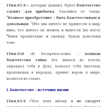
1Тим.6:5-8
«…которые думают, будто
благочестие
служит для прибытка
. Удаляйся от таких.
6
Великое приобретение – быть благочестивым и
7
довольным.
Ибо мы ничего не принесли в мир;
явно, что ничего не можем и вынести [из него].
8
Имея пропитание и одежду, будем довольны
тем»
1Тим.3:16
«И беспрекословно –
великая
благочестия тайна
: Бог явился во плоти,
оправдал Себя в Духе, показал Себя Ангелам,
проповедан в народах, принят верою в мире,
вознесся во славе»
I
. Благочестие – источник жизни
3
1Тим.6:3-6
«
Кто учит иному и
не следует
здравым словам Господа нашего Иисуса Христа и