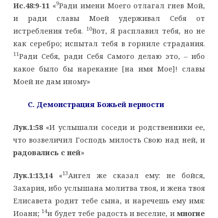
9
Ис.48:9-11
«
Ради имени Моего отлагал гнев Мой,
и ради славы Моей удерживал Себя от
10
истребления тебя.
Вот, Я расплавил тебя, но не
как серебро; испытал тебя в горниле страдания.
11
Ради Себя, ради Себя Самого делаю это, – ибо
какое было бы нарекание [на имя Мое]! славы
Моей не дам иному»
C
. Демонстрация Божьей верности
Лук.1:58
«И услышали соседи и родственники ее,
что возвеличил Господь милость Свою над ней, и
радовались с ней
»
13
Лук.1:13,14
«
Ангел же сказал ему: не бойся,
Захария, ибо услышана молитва твоя, и жена твоя
Елисавета родит тебе сына, и наречешь ему имя:
14
Иоанн;
и будет тебе радость и веселие, и
многие