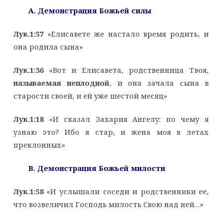
А. Демонстрация Божьей силы
Лук.1:57
«Елисавете же настало время родить, и
она родила сына»
Лук.1:36
«Вот и Елисавета, родственница Твоя,
называемая неплодной
, и она зачала сына в
старости своей, и ей уже шестой месяц»
Лук.1:18
«И сказал Захария Ангелу: по чему я
узнаю это? Ибо я стар, и жена моя в летах
преклонных»
B
. Демонстрация Божьей милости
Лук.1:58
«И услышали соседи и родственники ее,
что возвеличил Господь милость Свою над ней…»