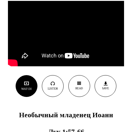
READ
SAVE
LISTEN
WATCH
Необычный младенец Иоанн
Лук.1:57-66