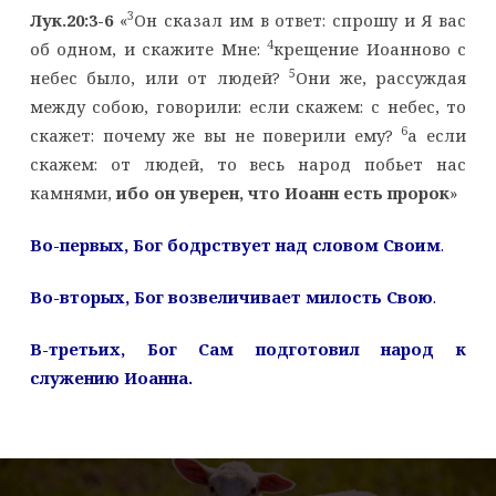
3
Лук.20:3-6
«
Он сказал им в ответ: спрошу и Я вас
4
об одном, и скажите Мне:
крещение Иоанново с
5
небес было, или от людей?
Они же, рассуждая
между собою, говорили: если скажем: с небес, то
6
скажет: почему же вы не поверили ему?
а если
скажем: от людей, то весь народ побьет нас
камнями,
ибо он уверен, что Иоанн есть пророк
»
Во-первых, Бог бодрствует над словом Своим
.
Во-вторых, Бог возвеличивает милость Свою
.
В-третьих, Бог Сам подготовил народ к
служению Иоанна.