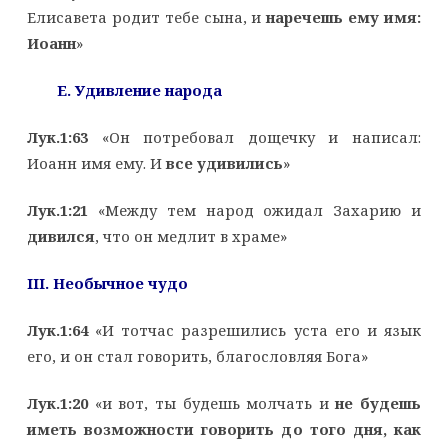
Елисавета родит тебе сына, и
наречешь ему имя:
Иоанн
»
E
. Удивление народа
Лук.1:63
«Он потребовал дощечку и написал:
Иоанн имя ему. И
все удивились
»
Лук.1:21
«Между тем народ ожидал Захарию и
дивился
, что он медлит в храме»
III
. Необычное чудо
Лук.1:64
«И тотчас разрешились уста его и язык
его, и он стал говорить, благословляя Бога»
Лук.1:20
«и вот, ты будешь молчать и
не будешь
иметь возможности говорить до того дня, как