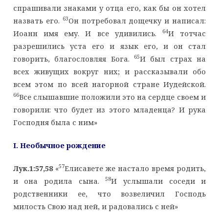
спрашивали знаками у отца его, как бы он хотел
63
назвать его.
Он потребовал дощечку и написал:
64
Иоанн имя ему. И все удивились.
И тотчас
разрешились уста его и язык его, и он стал
65
говорить, благословляя Бога.
И был страх на
всех живущих вокруг них; и рассказывали обо
всем этом по всей нагорной стране Иудейской.
66
Все слышавшие положили это на сердце своем и
говорили: что будет из этого младенца? И рука
Господня была с ним»
I
. Необычное рождение
57
Лук.1:57,58
«
Елисавете же настало время родить,
58
и она родила сына.
И услышали соседи и
родственники ее, что возвеличил Господь
милость Свою над ней, и радовались с ней»