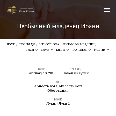
Необычный младенец Иоанн
HOME
/
ПРОПОВЕДИ
/
ВЕРНОСТЬ БОГА
/
НЕОБЫЧНЫЙ МЛАДЕНЕЦ…
ТЕМЫ
СЕРИИ
КНИГИ
ПРОПОВЕД.
MONTHS
DATE
SPEAKER
February 10, 2019
Павел Львутин
Необычный
младенец
TOPIC
Верность Бога
,
Милость Бога
,
Иоанн
Обетования
BOOK
Луки
,
- Луки 1