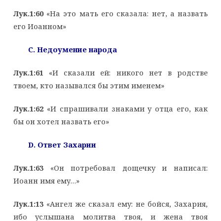
Лук.1:60
«На это мать его сказала: нет, а назвать
его Иоанном»
C
. Недоумение народа
Лук.1:61
«И сказали ей: никого нет в родстве
твоем, кто назывался бы этим именем»
Лук.1:62
«И спрашивали знаками у отца его, как
бы он хотел назвать его»
D
. Ответ Захарии
Лук.1:63
«Он потребовал дощечку и написал:
Иоанн имя ему…»
Лук.1:13
«Ангел же сказал ему: не бойся, Захария,
ибо услышана молитва твоя, и жена твоя