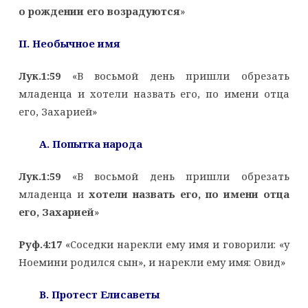
о рождении его возрадуются
»
II
. Необычное имя
Лук.1:59
«В восьмой день пришли обрезать
младенца и хотели назвать его, по имени отца
его, Захарией»
А. Попытка народа
Лук.1:59
«В восьмой день пришли обрезать
младенца и
хотели назвать его, по имени отца
его, Захарией
»
Руф.4:17
«Соседки нарекли ему имя и говорили: «у
Ноемини родился сын», и нарекли ему имя: Овид»
B
. Протест Елисаветы