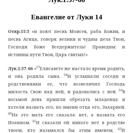
Евангелие от Луки 14
Откр.15:3
«и поют песнь Моисея, раба Божия, и
песнь Агнца, говоря: велики и чудны дела Твои,
Господи Боже Вседержитель! Праведны и
истинны пути Твои, Царь святых!»
57
Лук.1:57-66
«
Елисавете же настало время родить,
58
и она родила сына.
И услышали соседи и
родственники ее, что возвеличил Господь
59
милость Свою над ней, и радовались с ней.
В
восьмой день пришли обрезать младенца и
хотели назвать его, по имени отца его, Захарией.
60
На это мать его сказала: нет, а назвать его
61
Иоанном.
И сказали ей: никого нет в родстве
62
твоем, кто назывался бы этим именем.
И