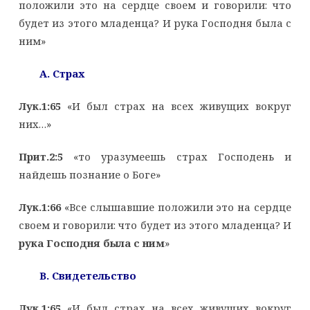
положили это на сердце своем и говорили: что
будет из этого младенца? И рука Господня была с
ним»
А. Страх
Лук.1:65
«И был страх на всех живущих вокруг
них…»
Прит.2:5
«то уразумеешь страх Господень и
найдешь познание о Боге»
Лук.1:66
«Все слышавшие положили это на сердце
своем и говорили: что будет из этого младенца? И
рука Господня была с ним
»
B
. Свидетельство
Лук.1:65
«И был страх на всех живущих вокруг