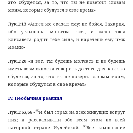
это сбудется
, за то, что ты не поверил словам
моим, которые сбудутся в свое время»
Лук.1:13
«Ангел же сказал ему: не бойся, Захария,
ибо услышана молитва твоя, и жена твоя
Елисавета родит тебе сына, и наречешь ему имя:
Иоанн»
Лук.1:20
«и вот, ты будешь молчать и не будешь
иметь возможности говорить до того дня, как это
сбудется, за то, что ты не поверил словам моим,
которые сбудутся в свое время
»
IV
. Необычная реакция
65
Лук.1:65,66
«
И был страх на всех живущих вокруг
них; и рассказывали обо всем этом по всей
66
нагорной стране Иудейской.
Все слышавшие