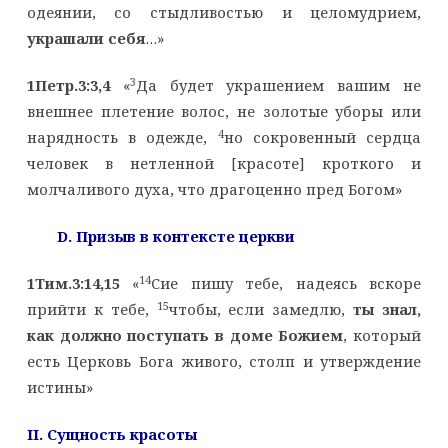
одеянии, со стыдливостью и целомудрием,
украшали себя
…»
3
1Петр.3:3,4
«
Да будет украшением вашим не
внешнее плетение волос, не золотые уборы или
4
нарядность в одежде,
но сокровенный сердца
человек в нетленной [красоте] кроткого и
молчаливого духа, что драгоценно пред Богом»
D
. Призыв в контексте церкви
14
1Тим.3:14,15
«
Сие пишу тебе, надеясь вскоре
15
прийти к тебе,
чтобы, если замедлю,
ты знал,
как должно поступать в доме Божием
, который
есть Церковь Бога живого, столп и утверждение
истины»
II
. Сущность красоты