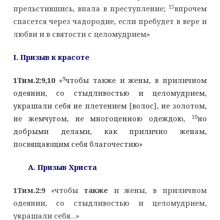
15
прельстившись, впала в преступление;
впрочем
спасется через чадородие, если пребудет в вере и
любви и в святости с целомудрием»
I
. Призыв к красоте
9
1Тим.2:9,10
«
чтобы также и жены, в приличном
одеянии, со стыдливостью и целомудрием,
украшали себя не плетением [волос], не золотом,
10
не жемчугом, не многоценною одеждою,
но
добрыми делами, как прилично женам,
посвящающим себя благочестию»
A
. Призыв Христа
1Тим.2:9
«чтобы
также
и жены, в приличном
одеянии, со стыдливостью и целомудрием,
украшали себя…»