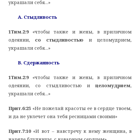
украшали себя…»
A
. Стыдливость
1Тим.2:9
«чтобы также и жены, в приличном
одеянии,
со стыдливостью
и целомудрием,
украшали себя…»
B
. Сдержанность
1Тим.2:9
«чтобы также и жены, в приличном
одеянии, со стыдливостью и
целомудрием
,
украшали себя…»
Прит.6:25
«Не пожелай красоты ее в сердце твоем,
и да не увлечет она тебя ресницами своими»
Прит.7:10
«И вот – навстречу к нему женщина, в
наряде блудницы, с коварным сердцем»