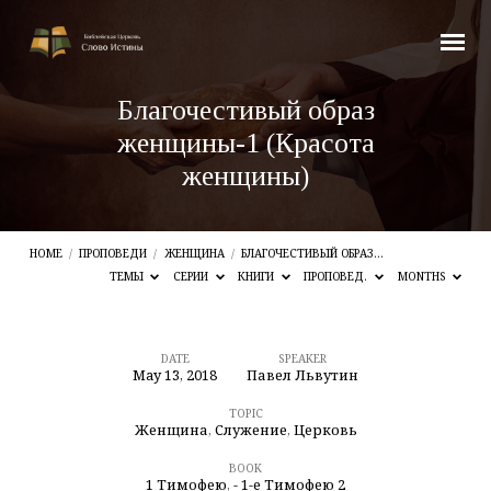
Благочестивый образ
женщины-1 (Красота
женщины)
HOME
/
ПРОПОВЕДИ
/
ЖЕНЩИНА
/
БЛАГОЧЕСТИВЫЙ ОБРАЗ…
ТЕМЫ
СЕРИИ
КНИГИ
ПРОПОВЕД.
MONTHS
DATE
SPEAKER
May 13, 2018
Павел Львутин
Благочестивый
образ
TOPIC
Женщина
,
Служение
,
Церковь
женщины-1
BOOK
(Красота
1 Тимофею
,
- 1-е Тимофею 2