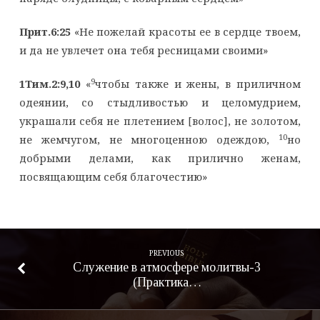
Прит.6:25
«Не пожелай красоты ее в сердце твоем,
и да не увлечет она тебя ресницами своими»
9
1Тим.2:9,10
«
чтобы также и жены, в приличном
одеянии, со стыдливостью и целомудрием,
украшали себя не плетением [волос], не золотом,
10
не жемчугом, не многоценною одеждою,
но
добрыми делами, как прилично женам,
посвящающим себя благочестию»
PREVIOUS
Служение в атмосфере молитвы-3
(Практика…