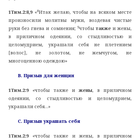
8
1Тим.2:8,9
«
Итак желаю, чтобы на всяком месте
произносили молитвы мужи, воздевая чистые
9
руки без гнева и сомнения;
чтобы
также
и жены,
в приличном одеянии, со стыдливостью и
целомудрием, украшали себя не плетением
[волос], не золотом, не жемчугом, не
многоценною одеждою»
B
. Призыв для женщин
1Тим.2:9
«чтобы также и
жены
, в приличном
одеянии, со стыдливостью и целомудрием,
украшали себя…»
C
. Призыв украшать себя
1Тим.2:9
«чтобы также и жены, в приличном