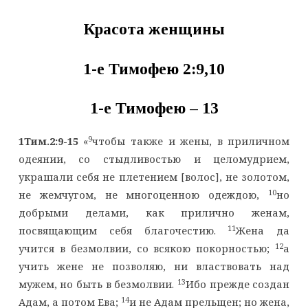
Красота женщины
1-е Тимофею 2:9,10
1-е Тимофею – 13
9
1Тим.2:9-15
«
чтобы также и жены, в приличном
одеянии, со стыдливостью и целомудрием,
украшали себя не плетением [волос], не золотом,
10
не жемчугом, не многоценною одеждою,
но
добрыми делами, как прилично женам,
11
посвящающим себя благочестию.
Жена да
12
учится в безмолвии, со всякою покорностью;
а
учить жене не позволяю, ни властвовать над
13
мужем, но быть в безмолвии.
Ибо прежде создан
14
Адам, а потом Ева;
и не Адам прельщен; но жена,