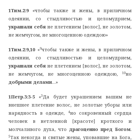
1Тим.2:9
«чтобы также и жены, в приличном
одеянии, со стыдливостью и целомудрием,
украшали себя
не плетением [волос], не золотом,
не жемчугом, не многоценною одеждою»
9
1Тим.2:9,10
«
чтобы также и жены, в приличном
одеянии, со стыдливостью и целомудрием,
украшали себя
не плетением [волос], не золотом,
10
не жемчугом, не многоценною одеждою,
но
добрыми делами
…»
3
1Петр.3:3-5
«
Да будет украшением вашим не
внешнее плетение волос, не золотые уборы или
4
нарядность в одежде,
но сокровенный сердца
человек в нетленной [красоте] кроткого и
молчаливого духа, что
драгоценно пред Богом
.
5
Так некогда и святые жены, уповавшие на Бога,