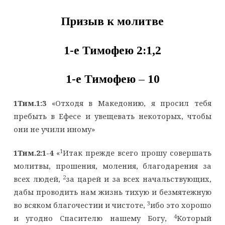
Призыв к молитве
1-е Тимофею
2:1,2
1-е Тимофею –
10
1Тим.1:3
«Отходя в Македонию, я просил тебя
пребыть в Ефесе и увещевать некоторых, чтобы
они не учили иному»
1
1Тим.2:1-4
«
Итак прежде всего прошу совершать
молитвы, прошения, моления, благодарения за
2
всех людей,
за царей и за всех начальствующих,
дабы проводить нам жизнь тихую и безмятежную
3
во всяком благочестии и чистоте,
ибо это хорошо
4
и угодно Спасителю нашему Богу,
Который