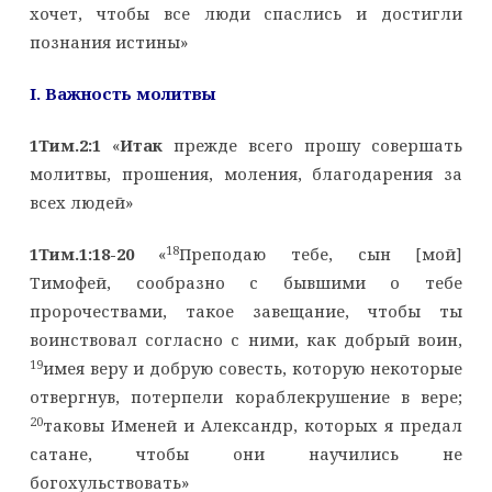
хочет, чтобы все люди спаслись и достигли
познания истины»
I
. Важность молитвы
1Тим.2:1
«
Итак
прежде всего прошу совершать
молитвы, прошения, моления, благодарения за
всех людей»
18
1Тим.1:18-20
«
Преподаю тебе, сын [мой]
Тимофей, сообразно с бывшими о тебе
пророчествами, такое завещание, чтобы ты
воинствовал согласно с ними, как добрый воин,
19
имея веру и добрую совесть, которую некоторые
отвергнув, потерпели кораблекрушение в вере;
20
таковы Именей и Александр, которых я предал
сатане, чтобы они научились не
богохульствовать»