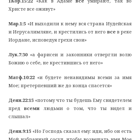
1Кор.15:22
«Как в Адаме
все
умирают, так во
Христе все оживут»
Мар.1:5
«И выходили к нему вся страна Иудейская
и Иерусалимляне, и крестились от него
все
в реке
Иордане, исповедуя грехи свои»
Лук.7:30
«а фарисеи и законники отвергли волю
Божию о себе, не крестившись от него»
Матф.10:22
«и будете ненавидимы всеми за имя
Мое; претерпевший же до конца спасется»
Деян.22:15
«потому что ты будешь Ему свидетелем
пред
всеми
людьми о том, что ты видел и
слышал»
Деян.9:15
«Но Господь сказал ему: иди, ибо он есть
Мой избранный сосуд, чтобы возвещать имя Мое