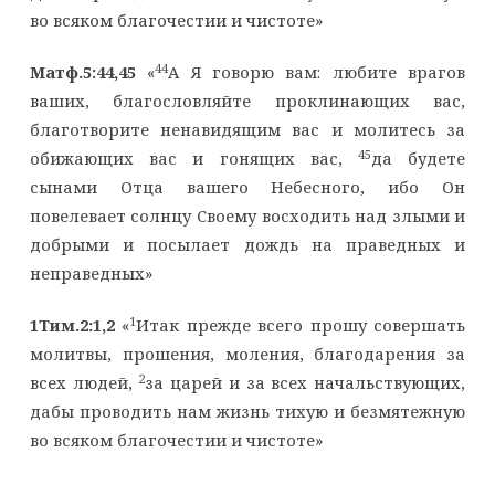
во всяком благочестии и чистоте»
44
Матф.5:44,45
«
А Я говорю вам: любите врагов
ваших, благословляйте проклинающих вас,
благотворите ненавидящим вас и молитесь за
45
обижающих вас и гонящих вас,
да будете
сынами Отца вашего Небесного, ибо Он
повелевает солнцу Своему восходить над злыми и
добрыми и посылает дождь на праведных и
неправедных»
1
1Тим.2:1,2
«
Итак прежде всего прошу совершать
молитвы, прошения, моления, благодарения за
2
всех людей,
за царей и за всех начальствующих,
дабы проводить нам жизнь тихую и безмятежную
во всяком благочестии и чистоте»