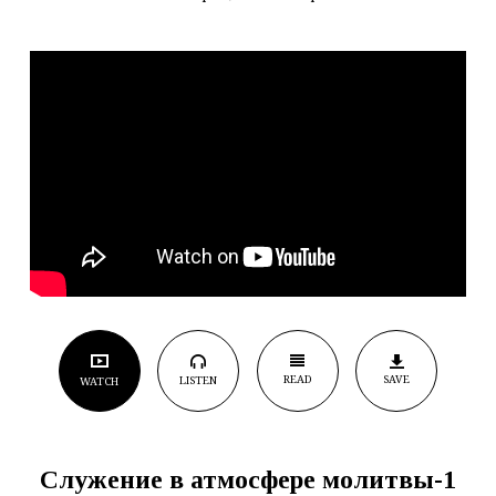
(Призыв
к
молитве)
READ
SAVE
LISTEN
WATCH
Служение в атмосфере молитвы-1