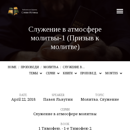
Служение в атмосфере
молитвы-1 (Призыв к
молитве)
HOME
/
ПРОПОВЕДИ
/
МОЛИТВА
/
СЛУЖЕНИЕ В…
ТЕМЫ
СЕРИИ
КНИГИ
ПРОПОВЕД.
MONTHS
DATE
SPEAKER
TOPIC
April 22, 2018
Павел Львутин
Молитва
,
Служение
Служение
в
СЕРИИ
Служение в атмосфере молитвы
атмосфере
BOOK
молитвы-1
1 Тимофею
,
- 1-е Тимофею 2