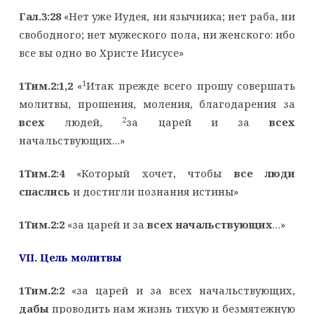
Гал.3:28
«Нет уже Иудея, ни язычника; нет раба, ни
свободного; нет мужеского пола, ни женского: ибо
все вы одно во Христе Иисусе»
1
1Тим.2:1,2
«
Итак прежде всего прошу совершать
молитвы, прошения, моления, благодарения за
2
всех
людей,
за царей и за
всех
начальствующих…»
1Тим.2:4
«Который хочет, чтобы
все люди
спаслись
и достигли познания истины»
1Тим.2:2
«за царей и за
всех начальствующих
…»
VII
. Цель молитвы
1Тим.2:2
«за царей и за всех начальствующих,
дабы
проводить нам жизнь тихую и безмятежную