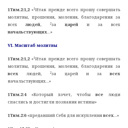
1
1Тим.2:1,2
«
Итак прежде всего прошу совершать
молитвы, прошения, моления, благодарения за
2
всех
людей
,
за
царей
и за всех
начальствующих
…»
VI
. Масштаб молитвы
1
1Тим.2:1,2
«
Итак прежде всего прошу совершать
молитвы, прошения, моления, благодарения за
2
всех
людей,
за царей и за
всех
начальствующих…»
1Тим.2:4
«Который хочет, чтобы
все
люди
спаслись и достигли познания истины»
1Тим.2:6
«предавший Себя для искупления
всех
…»