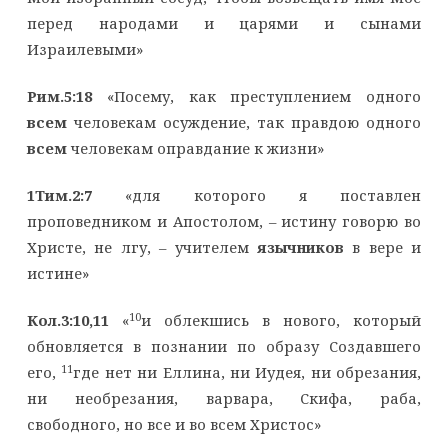
перед народами и царями и сынами
Израилевыми»
Рим.5:18
«Посему, как преступлением одного
всем
человекам осуждение, так правдою одного
всем
человекам оправдание к жизни»
1Тим.2:7
«для которого я поставлен
проповедником и Апостолом, – истину говорю во
Христе, не лгу, – учителем
язычников
в вере и
истине»
10
Кол.3:10,11
«
и облекшись в нового, который
обновляется в познании по образу Создавшего
11
его,
где нет ни Еллина, ни Иудея, ни обрезания,
ни необрезания, варвара, Скифа, раба,
свободного, но все и во всем Христос»