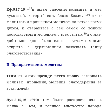
17
Еф.6:17-19
«
и шлем спасения возьмите, и меч
18
духовный, который есть Слово Божие.
Всякою
молитвою и прошением молитесь во всякое время
духом, и старайтесь о сем самом со всяким
19
постоянством и молением о всех святых
и о мне,
дабы мне дано было слово – устами моими
открыто с дерзновением возвещать тайну
благовествования»
II
. Приоритетность молитвы
1Тим.2:1
«Итак
прежде всего прошу
совершать
молитвы, прошения, моления, благодарения за
всех людей»
15
Лук.5:15,16
«
Но тем более распространялась
молва о Нем, и великое множество народа