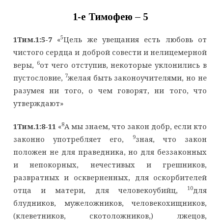
1-е Тимофею – 5
5
1Тим.1:5-7
«
Цель же увещания есть любовь от
чистого сердца и доброй совести и нелицемерной
6
веры,
от чего отступив, некоторые уклонились в
7
пустословие,
желая быть законоучителями, но не
разумея ни того, о чем говорят, ни того, что
утверждают»
8
1Тим.1:8-11
«
А мы знаем, что закон добр, если кто
9
законно употребляет его,
зная, что закон
положен не для праведника, но для беззаконных
и непокорных, нечестивых и грешников,
развратных и оскверненных, для оскорбителей
10
отца и матери, для человекоубийц,
для
блудников, мужеложников, человекохищников,
(клеветников, скотоложников,) лжецов,