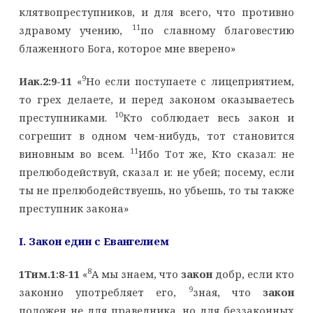
клятвопреступников, и для всего, что противно
11
здравому учению,
по славному благовестию
блаженного Бога, которое мне вверено»
9
Иак.2:9-11
«
Но если поступаете с лицеприятием,
то грех делаете, и перед законом оказываетесь
10
преступниками.
Кто соблюдает весь закон и
согрешит в одном чем-нибудь, тот становится
11
виновным во всем.
Ибо Тот же, Кто сказал: не
прелюбодействуй, сказал и: не убей; посему, если
ты не прелюбодействуешь, но убьешь, то ты также
преступник закона»
I
. Закон един с Евангелием
8
1Тим.1:8-11
«
А мы знаем, что
закон
добр, если кто
9
законно употребляет его,
зная, что
закон
положен не для праведника, но для беззаконных