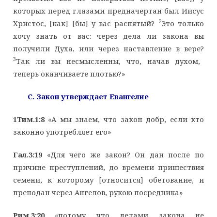
которых перед глазами предначертан был Иисус
2
Христос, [как] [бы] у вас распятый?
Это только
хочу знать от вас: через дела ли закона вы
получили Духа, или через наставление в вере?
3
Так ли вы несмысленны, что, начав духом,
теперь оканчиваете плотью?»
C
. Закон утверждает Евангелие
1Тим.1:8
«А мы знаем, что закон добр, если кто
законно употребляет его»
Гал.3:19
«Для чего же закон? Он дан после по
причине преступлений, до времени пришествия
семени, к которому [относится] обетование, и
преподан через Ангелов, рукою посредника»
Рим.3:20
«потому что делами закона не