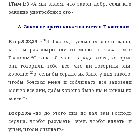
1Тим.1:8
«А мы знаем, что закон добр,
если кто
законно употребляет его
»
A
. Закон не противопоставляется Евангелию
28
Втор.5:28,29
«
И Господь услышал слова ваши,
как вы разговаривали со мною, и сказал мне
Господь: “Слышал Я слова народа этого, которые
они говорили тебе; все, что ни говорили они,
29
хорошо;
о, если бы сердце их было у них таково,
чтобы бояться Меня и соблюдать все заповеди
Мои во все дни, дабы хорошо было им и сынам их
вовек!”»
Втор.29:4
«но до этого дня не дал вам Господь
сердца, чтобы разуметь, очей, чтобы видеть, и
ушей, чтобы слышать»