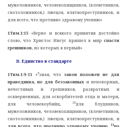
мужеложников, человекохищников, (клеветников,
скотоложников,) лжецов, клятвопреступников, и
для всего, что противно здравому учению»
1Тим.1:15
«Верно и всякого принятия достойно
слово, что Христос Иисус пришел в мир
спасти
грешников
, из которых я первый»
D
. Единство в стандарте
9
1Тим.1:9-11
«
зная, что
закон положен не для
праведника, но для беззаконных
и непокорных,
нечестивых и грешников, развратных и
оскверненных, для оскорбителей отца и матери,
10
для человекоубийц,
для блудников,
мужеложников, человекохищников, (клеветников,
скотоложников,) лжецов, клятвопреступников, и
11
для всего, что противно здравому учению,
по