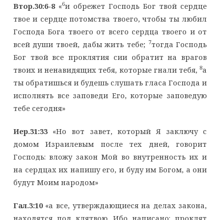
6
Втор.30:6-8
«
и обрежет Господь Бог твой сердце
твое и сердце потомства твоего, чтобы ты любил
Господа Бога твоего от всего сердца твоего и от
7
всей души твоей, дабы жить тебе;
тогда Господь
Бог твой все проклятия сии обратит на врагов
8
твоих и ненавидящих тебя, которые гнали тебя,
а
ты обратишься и будешь слушать гласа Господа и
исполнять все заповеди Его, которые заповедую
тебе сегодня»
Иер.31:33
«Но вот завет, который Я заключу с
домом Израилевым после тех дней, говорит
Господь: вложу закон Мой во внутренность их и
на сердцах их напишу его, и буду им Богом, а они
будут Моим народом»
Гал.3:10
«а все, утверждающиеся на делах закона,
находятся под клятвою. Ибо написано: проклят