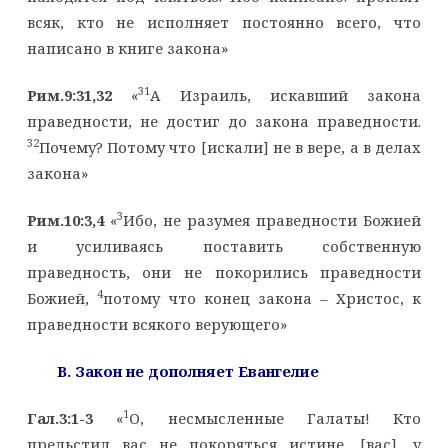
всяк, кто не исполняет постоянно всего, что
написано в книге закона»
31
Рим.9:31,32
«
А Израиль, искавший закона
праведности, не достиг до закона праведности.
32
Почему? Потому что [искали] не в вере, а в делах
закона»
3
Рим.10:3,4
«
Ибо, не разумея праведности Божией
и усиливаясь поставить собственную
праведность, они не покорились праведности
4
Божией,
потому что конец закона – Христос, к
праведности всякого верующего»
B
. Закон не дополняет Евангелие
1
Гал.3:1-3
«
О, несмысленные Галаты! Кто
прельстил вас не покоряться истине, [вас], у