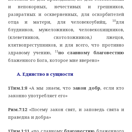
и непокорных, нечестивых и грешников,
развратных и оскверненных, для оскорбителей
10
отца и матери, для человекоубийц,
для
блудников, мужеложников, человекохищников,
(клеветников, скотоложников,) лжецов,
клятвопреступников, и для всего, что противно
11
здравому учению,
по славному благовестию
блаженного Бога, которое мне вверено»
A
. Единство в сущности
1Тим.1:8
«А мы знаем, что
закон добр
, если кто
законно употребляет его»
Рим.7:12
«Посему закон свят, и заповедь свята и
праведна и добра»
1Тим.1:11
«по славному
благовестию
блаженного