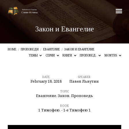
Закон и Евангелие
HOME
/
ПРОПОВЕДИ
/
ЕВАНГЕЛИЕ
/
ЗАКОН И ЕВАНГЕЛИЕ
ТЕМЫ
СЕРИИ
КНИГИ
ПРОПОВЕД.
MONTHS
DATE
SPEAKER
February 18, 2018
Павел Львутин
Закон
и
TOPIC
Евангелие
,
Закон
,
Проповедь
Евангелие
BOOK
1 Тимофею
,
- 1-е Тимофею 1