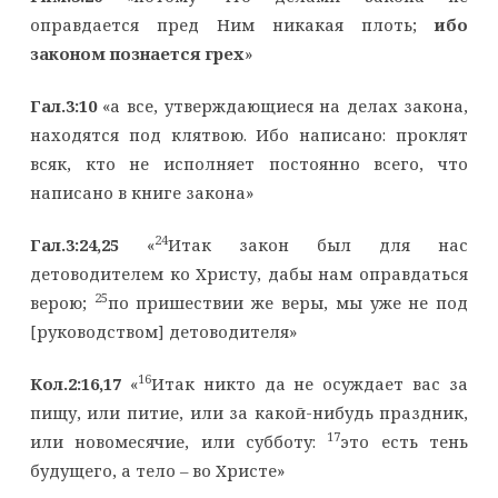
оправдается пред Ним никакая плоть;
ибо
законом познается грех
»
Гал.3:10
«а все, утверждающиеся на делах закона,
находятся под клятвою. Ибо написано: проклят
всяк, кто не исполняет постоянно всего, что
написано в книге закона»
24
Гал.3:24,25
«
Итак закон был для нас
детоводителем ко Христу, дабы нам оправдаться
25
верою;
по пришествии же веры, мы уже не под
[руководством] детоводителя»
16
Кол.2:16,17
«
Итак никто да не осуждает вас за
пищу, или питие, или за какой-нибудь праздник,
17
или новомесячие, или субботу:
это есть тень
будущего, а тело – во Христе»