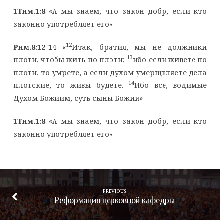
1Тим.1:8
«А мы знаем, что закон добр, если кто
законно употребляет его»
12
Рим.8:12-14
«
Итак, братия, мы не должники
13
плоти, чтобы жить по плоти;
ибо если живете по
плоти, то умрете, а если духом умерщвляете дела
14
плотские, то живы будете.
Ибо все, водимые
Духом Божиим, суть сыны Божии»
1Тим.1:8
«А мы знаем, что закон добр, если кто
законно употребляет его»
PREVIOUS
Реформация церковной кафедры