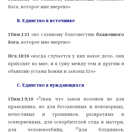
Бога, которое мне вверено»
B
. Единство в источнике
1Тим.1:11
«по славному благовестию
блаженного
Бога
, которое мне вверено»
Исх.18:16
«когда случается у них какое дело, они
приходят ко мне, и я сужу между тем и другим и
объявляю уставы Божии и законы Его»
C
. Единство в нуждающихся
9
1Тим.1:9,10
«
зная, что закон положен не для
праведника, но для беззаконных и непокорных,
нечестивых и грешников, развратных и
оскверненных, для оскорбителей отца и матери,
10
для человекоубийц,
для блудников,