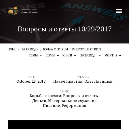
Вопросы и ответы 10/29/2017
HOME
/
ПРОПОВЕДИ
/
БОРЬБА С ГРЕХОМ
/
ВОПРОСЫ И ОТВЕТЫ…
ТЕМЫ
СЕРИИ
КНИГИ
ПРОПОВЕД.
MONTHS
DATE
SPEAKER
October 29, 2017
Павел Львутин
,
Олег Лисицын
Вопросы
и
TOPIC
Борьба с грехом
,
Вопросы и ответы
,
ответы
Деньги
,
Материальное служение
,
Писание
,
Реформация
10/29/2017