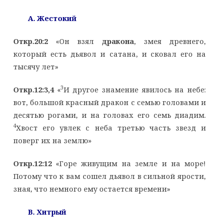
A
. Жестокий
Откр.20:2
«Он взял
дракона
, змея древнего,
который есть дьявол и сатана, и сковал его на
тысячу лет»
3
Откр.12:3,4
«
И другое знамение явилось на небе:
вот, большой красный дракон с семью головами и
десятью рогами, и на головах его семь диадим.
4
Хвост его увлек с неба третью часть звезд и
поверг их на землю»
Откр.12:12
«Горе живущим на земле и на море!
Потому что к вам сошел дьявол в сильной ярости,
зная, что немного ему остается времени»
B
. Хитрый