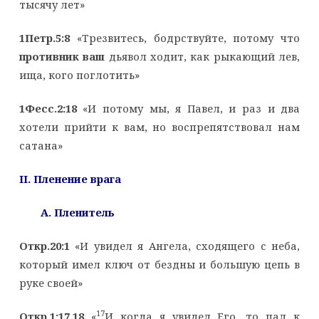
тысячу лет»
1Петр.5:8
«Трезвитесь, бодрствуйте, потому что
противник ваш
дьявол ходит, как рыкающий лев,
ища, кого поглотить»
1Фесс.2:18
«И потому мы, я Павел, и раз и два
хотели прийти к вам, но воспрепятствовал нам
сатана»
II
. Пленение врага
A
. Пленитель
Откр.20:1
«И увидел я Ангела, сходящего с неба,
который имел ключ от бездны и большую цепь в
руке своей»
17
Откр.1:17,18
«
И когда я увидел Его, то пал к