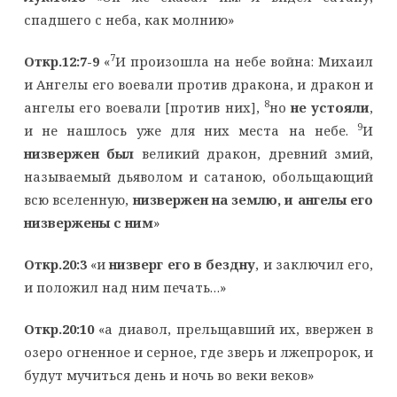
спадшего с неба, как молнию»
7
Откр.12:7-9
«
И произошла на небе война: Михаил
и Ангелы его воевали против дракона, и дракон и
8
ангелы его воевали [против них],
но
не устояли
,
9
и не нашлось уже для них места на небе.
И
низвержен был
великий дракон, древний змий,
называемый дьяволом и сатаною, обольщающий
всю вселенную,
низвержен на землю, и ангелы его
низвержены с ним
»
Откр.20:3
«и
низверг его в бездну
, и заключил его,
и положил над ним печать…»
Откр.20:10
«а диавол, прельщавший их, ввержен в
озеро огненное и серное, где зверь и лжепророк, и
будут мучиться день и ночь во веки веков»