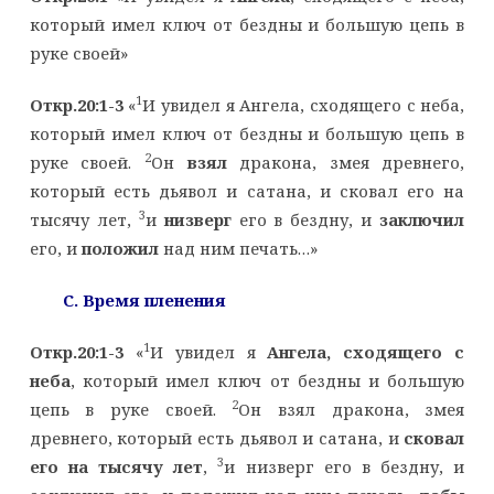
который имел ключ от бездны и большую цепь в
руке своей»
1
Откр.20:1-3
«
И увидел я Ангела, сходящего с неба,
который имел ключ от бездны и большую цепь в
2
руке своей.
Он
взял
дракона, змея древнего,
который есть дьявол и сатана, и сковал его на
3
тысячу лет,
и
низверг
его в бездну, и
заключил
его, и
положил
над ним печать…»
C
. Время пленения
1
Откр.20:1-3
«
И увидел я
Ангела, сходящего с
неба
, который имел ключ от бездны и большую
2
цепь в руке своей.
Он взял дракона, змея
древнего, который есть дьявол и сатана, и
сковал
3
его на тысячу лет
,
и низверг его в бездну, и