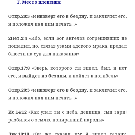
F
. Место пленения
Откр.20:3
«и
низверг его в бездну
, и заключил его,
и положил над ним печать…»
2Пет.2:4
«Ибо, если Бог ангелов согрешивших не
пощадил, но, связав узами адского мрака, предал
блюсти на суд для наказания»
Откр.17:8
«Зверь, которого ты видел, был, и нет
его, и
выйдет из бездны
, и пойдет в погибель»
Откр.20:3
«и
низверг его в бездну
, и заключил его,
и положил над ним печать…»
Ис.14:12
«Как упал ты с неба, денница, сын зари!
разбился о землю, попиравший народы»
Лук.10:18
«Он же сказал им: Я видел сатану,