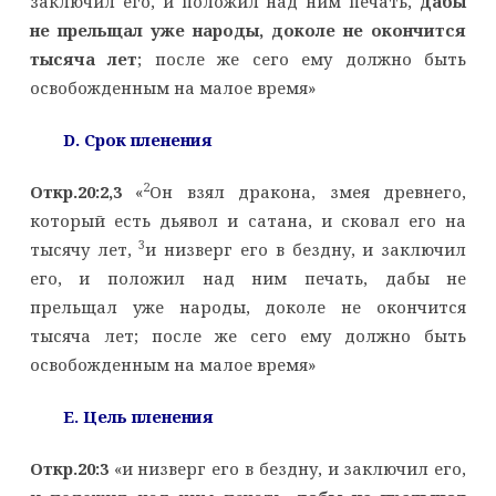
заключил его, и положил над ним печать,
дабы
не прельщал уже народы, доколе не окончится
тысяча лет
; после же сего ему должно быть
освобожденным на малое время»
D
. Срок пленения
2
Откр.20:2,3
«
Он взял дракона, змея древнего,
который есть дьявол и сатана, и сковал его на
3
тысячу лет,
и низверг его в бездну, и заключил
его, и положил над ним печать, дабы не
прельщал уже народы, доколе не окончится
тысяча лет; после же сего ему должно быть
освобожденным на малое время»
E
. Цель пленения
Откр.20:3
«и низверг его в бездну, и заключил его,