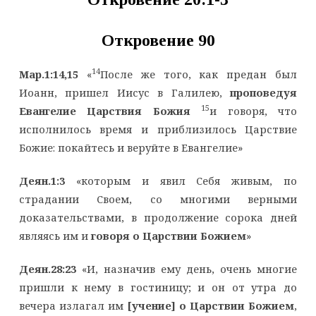
Откровение
90
14
Мар.1:14,15
«
После же того, как предан был
Иоанн, пришел Иисус в Галилею,
проповедуя
15
Евангелие Царствия Божия
и говоря, что
исполнилось время и приблизилось Царствие
Божие: покайтесь и веруйте в Евангелие»
Деян.1:3
«которым и явил Себя живым, по
страдании Своем, со многими верными
доказательствами, в продолжение сорока дней
являясь им и
говоря о Царствии Божием
»
Деян.28:23
«И, назначив ему день, очень многие
пришли к нему в гостиницу; и он от утра до
вечера излагал им
[учение] о Царствии Божием
,