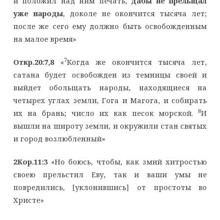
и положил над ним печать,
дабы не прельщал
уже народы
, доколе не окончится тысяча лет;
после же сего ему должно быть освобожденным
на малое время»
7
Откр.20:7,8
«
Когда же окончится тысяча лет,
сатана будет освобожден из темницы своей и
выйдет обольщать народы, находящиеся на
четырех углах земли, Гога и Магога, и собирать
8
их на брань; число их как песок морской.
И
вышли на широту земли, и окружили стан святых
и город возлюбленный»
2Кор.11:3
«Но боюсь, чтобы, как змий хитростью
своею прельстил Еву, так и ваши умы не
повредились, [уклонившись] от простоты во
Христе»