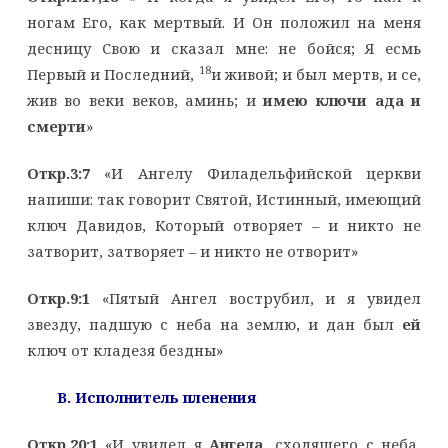
ногам Его, как мертвый. И Он положил на меня
десницу Свою и сказал мне: не бойся; Я есмь
18
Первый и Последний,
и живой; и был мертв, и се,
жив во веки веков, аминь; и
имею ключи ада и
смерти
»
Откр.3:7
«И Ангелу Филадельфийской церкви
напиши: так говорит Святой, Истинный, имеющий
ключ Давидов, Который отворяет – и никто не
затворит, затворяет – и никто не отворит»
Откр.9:1
«Пятый Ангел вострубил, и я увидел
звезду, падшую с неба на землю, и дан был
ей
ключ от кладезя бездны»
B
. Исполнитель пленения
Откр.20:1
«И увидел я
Ангела
, сходящего с неба,