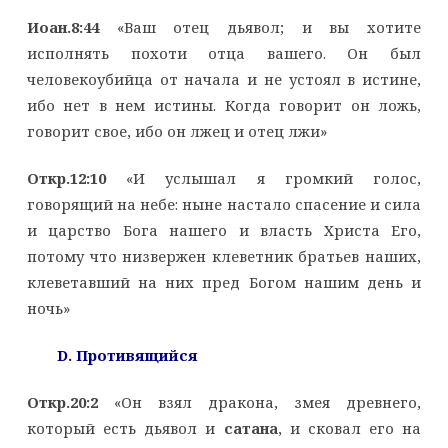
Иоан.8:44
«Ваш отец дьявол; и вы хотите
исполнять похоти отца вашего. Он был
человекоубийца от начала и не устоял в истине,
ибо нет в нем истины. Когда говорит он ложь,
говорит свое, ибо он лжец и отец лжи»
Откр.12:10
«И услышал я громкий голос,
говорящий на небе: ныне настало спасение и сила
и царство Бога нашего и власть Христа Его,
потому что низвержен клеветник братьев наших,
клеветавший на них пред Богом нашим день и
ночь»
D
. Противящийся
Откр.20:2
«Он взял дракона, змея древнего,
который есть дьявол и
сатана
, и сковал его на