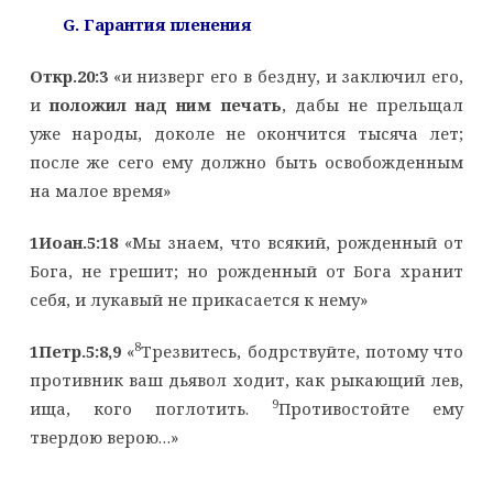
G
. Гарантия пленения
Откр.20:3
«и низверг его в бездну, и заключил его,
и
положил над ним печать
, дабы не прельщал
уже народы, доколе не окончится тысяча лет;
после же сего ему должно быть освобожденным
на малое время»
1Иоан.5:18
«Мы знаем, что всякий, рожденный от
Бога, не грешит; но рожденный от Бога хранит
себя, и лукавый не прикасается к нему»
8
1Петр.5:8,9
«
Трезвитесь, бодрствуйте, потому что
противник ваш дьявол ходит, как рыкающий лев,
9
ища, кого поглотить.
Противостойте ему
твердою верою…»