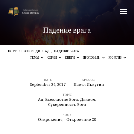
Падение врага
HOME
/
ПРОПОВЕДИ
/
АД
/
ПАДЕНИЕ ВРАГА
ТЕМЫ
СЕРИИ
КНИГИ
ПРОПОВЕД.
MONTHS
DATE
SPEAKER
September 24, 2017
Павел Львутин
Падение
врага
TOPIC
Ад
,
Всевластие Бога
,
Дьявол
,
Суверенность Бога
BOOK
Откровение
,
- Откровение 20