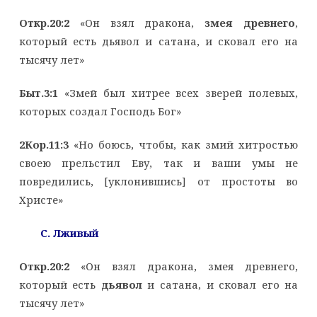
Откр.20:2
«Он взял дракона,
змея древнего
,
который есть дьявол и сатана, и сковал его на
тысячу лет»
Быт.3:1
«Змей был хитрее всех зверей полевых,
которых создал Господь Бог»
2Кор.11:3
«Но боюсь, чтобы, как змий хитростью
своею прельстил Еву, так и ваши умы не
повредились, [уклонившись] от простоты во
Христе»
C
. Лживый
Откр.20:2
«Он взял дракона, змея древнего,
который есть
дьявол
и сатана, и сковал его на
тысячу лет»