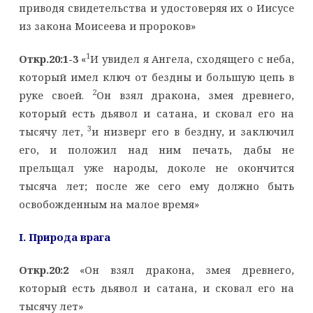
приводя свидетельства и удостоверяя их о Иисусе
из закона Моисеева и пророков»
1
Откр.20:1-3
«
И увидел я Ангела, сходящего с неба,
который имел ключ от бездны и большую цепь в
2
руке своей.
Он взял дракона, змея древнего,
который есть дьявол и сатана, и сковал его на
3
тысячу лет,
и низверг его в бездну, и заключил
его, и положил над ним печать, дабы не
прельщал уже народы, доколе не окончится
тысяча лет; после же сего ему должно быть
освобожденным на малое время»
I
. Природа врага
Откр.20:2
«Он взял дракона, змея древнего,
который есть дьявол и сатана, и сковал его на
тысячу лет»