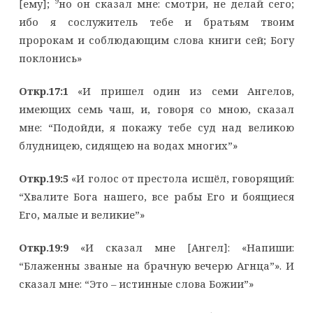
9
[ему];
но он сказал мне: смотри, не делай сего;
ибо я сослужитель тебе и братьям твоим
пророкам и соблюдающим слова книги сей; Богу
поклонись»
Откр.17:1
«И пришел один из семи Ангелов,
имеющих семь чаш, и, говоря со мною, сказал
мне: “Подойди, я покажу тебе суд над великою
блудницею, сидящею на водах многих”»
Откр.19:5
«И голос от престола исшёл, говорящий:
“Хвалите Бога нашего, все рабы Его и боящиеся
Его, малые и великие”»
Откр.19:9
«И сказал мне [Ангел]: «Напиши:
“Блаженны званые на брачную вечерю Агнца”». И
сказал мне: “Это – истинные слова Божии”»