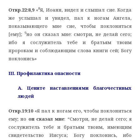
8
Откр.22:8,9
«
Я, Иоанн, видел и слышал сие. Когда
же услышал и увидел, пал к ногам Ангела,
показывающего мне сие, чтобы поклониться
9
[ему];
но он сказал мне: смотри, не делай сего;
ибо я сослужитель тебе и братьям твоим
пророкам и соблюдающим слова книги сей; Богу
поклонись»
III
. Профилактика опасности
A
. Цените наставлениями благочестивых
людей
Откр.19:10
«Я пал к ногам его, чтобы поклониться
ему; но
он сказал мне
: “Смотри, не делай сего; я
сослужитель тебе и братьям твоим, имеющим
свидетельство Иисуса; Богу поклонись, ибо