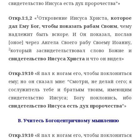
свидетельство Иисуса есть дух пророчества”»
1
Откр.1:1,2
«
Откровение Иисуса Христа,
которое
дал Ему Бог, чтобы показать рабам Своим
, чему
надлежит быть вскоре. И Он показал, послав
[оное] через Ангела Своего рабу Своему Иоанну,
2
который засвидетельствовал слово Божие и
свидетельство Иисуса Христа
и что он видел»
Откр.19:10
«Я пал к ногам его, чтобы поклониться
ему; но он сказал мне: “Смотри, не делай сего; я
сослужитель тебе и братьям твоим, имеющим
свидетельство Иисуса; Богу поклонись, ибо
свидетельство Иисуса есть дух пророчества
”»
B
. Учитесь Богоцентричному мышлению
Откр.19:10
«Я пал к ногам его, чтобы поклониться