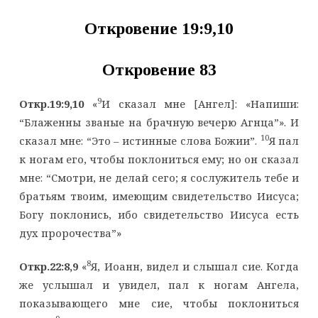
Откровение 19:9,10
Откровение 83
9
Откр.19:9,10
«
И сказал мне [Ангел]: «Напиши:
“Блаженны званые на брачную вечерю Агнца”». И
10
сказал мне: “Это – истинные слова Божии”.
Я пал
к ногам его, чтобы поклониться ему; но он сказал
мне: “Смотри, не делай сего; я сослужитель тебе и
братьям твоим, имеющим свидетельство Иисуса;
Богу поклонись, ибо свидетельство Иисуса есть
дух пророчества”»
8
Откр.22:8,9
«
Я, Иоанн, видел и слышал сие. Когда
же услышал и увидел, пал к ногам Ангела,
показывающего мне сие, чтобы поклониться