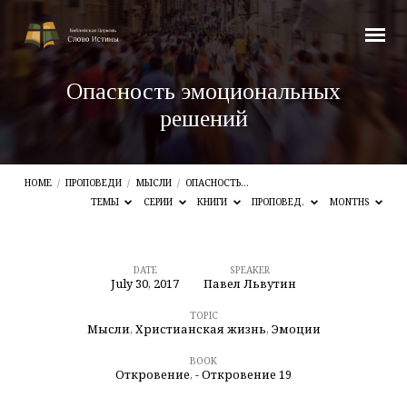
Опасность эмоциональных
решений
HOME
/
ПРОПОВЕДИ
/
МЫСЛИ
/
ОПАСНОСТЬ…
ТЕМЫ
СЕРИИ
КНИГИ
ПРОПОВЕД.
MONTHS
DATE
SPEAKER
July 30, 2017
Павел Львутин
Опасность
эмоциональных
TOPIC
Мысли
,
Христианская жизнь
,
Эмоции
решений
BOOK
Откровение
,
- Откровение 19