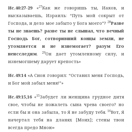
27
Ис.40:27-29
«
Как же говоришь ты, Иаков, и
высказываешь, Израиль: “Путь мой сокрыт от
28
Господа, и дело мое забыто у Бога моего”?
Разве
ты не знаешь? разве ты не слышал, что вечный
Господь Бог, сотворивший концы земли, не
утомляется и не изнемогает? разум Его
29
неисследим
.
Он дает утомленному силу, и
изнемогшему дарует крепость»
Ис.49:14
«А Сион говорил: “Оставил меня Господь,
и Бог мой забыл меня!”»
15
Ис.49:15,16
«
Забудет ли женщина грудное дитя
свое, чтобы не пожалеть сына чрева своего? но
16
если бы и она забыла, то Я не забуду тебя.
Вот, Я
начертал тебя на дланях [Моих]; стены твои
всегда предо Мною»