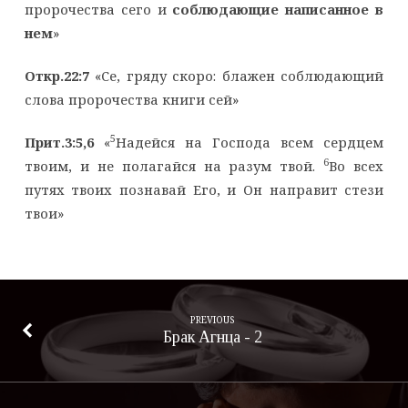
пророчества сего и
соблюдающие написанное в
нем
»
Откр.22:7
«Се, гряду скоро: блажен соблюдающий
слова пророчества книги сей»
5
Прит.3:5,6
«
Надейся на Господа всем сердцем
6
твоим, и не полагайся на разум твой.
Во всех
путях твоих познавай Его, и Он направит стези
твои»
PREVIOUS
Брак Агнца - 2