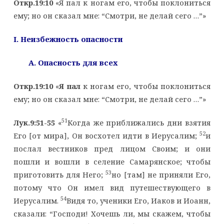
Откр.19:10
«Я пал к ногам его, чтобы поклониться
ему; но он сказал мне: “Смотри, не делай сего …”»
I
. Неизбежность опасности
A
. Опасность для всех
Откр.19:10
«
Я пал
к ногам его, чтобы поклониться
ему; но он сказал мне: “Смотри, не делай сего …”»
51
Лук.9:51-55
«
Когда же приближались дни взятия
52
Его [от мира], Он восхотел идти в Иерусалим;
и
послал вестников пред лицом Своим; и они
пошли и вошли в селение Самарянское; чтобы
53
приготовить для Него;
но [там] не приняли Его,
потому что Он имел вид путешествующего в
54
Иерусалим.
Видя то, ученики Его, Иаков и Иоанн,
сказали: “Господи! Xочешь ли, мы скажем, чтобы