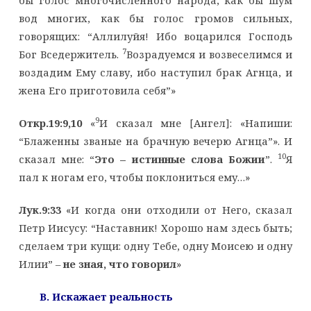
вод многих, как бы голос громов сильных,
говорящих: “Аллилуйя! Ибо воцарился Господь
7
Бог Вседержитель.
Возрадуемся и возвеселимся и
воздадим Ему славу, ибо наступил брак Агнца, и
жена Его приготовила себя”»
9
Откр.19:9,10
«
И сказал мне [Ангел]: «Напиши:
“Блаженны званые на брачную вечерю Агнца”». И
10
сказал мне: “
Это – истинные слова Божии
”.
Я
пал к ногам его, чтобы поклониться ему…»
Лук.9:33
«И когда они отходили от Него, сказал
Петр Иисусу: “Наставник! Хорошо нам здесь быть;
сделаем три кущи: одну Тебе, одну Моисею и одну
Илии” –
не зная, что говорил
»
B
. Искажает реальность