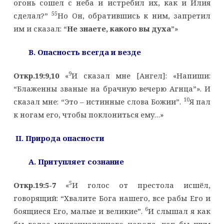
огонь сошел с неба и истребил их, как и Илия
55
сделал?”
Но Он, обратившись к ним, запретил
им и сказал: “
Не знаете, какого вы духа
”»
B
. Опасность всегда и везде
9
Откр.19:9,10
«
И сказал мне [Ангел]: «Напиши:
“Блаженны званые на брачную вечерю Агнца”». И
10
сказал мне: “Это – истинные слова Божии”.
Я пал
к ногам его, чтобы поклониться ему…»
II
. Природа опасности
A
. Притупляет сознание
5
Откр.19:5-7
«
И голос от престола исшёл,
говорящий: “Хвалите Бога нашего, все рабы Его и
6
боящиеся Его, малые и великие”.
И слышал я как
бы голос многочисленного народа, как бы шум