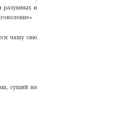
 и разумных и
аговоление»
неси чашу сию
наш, сущий на