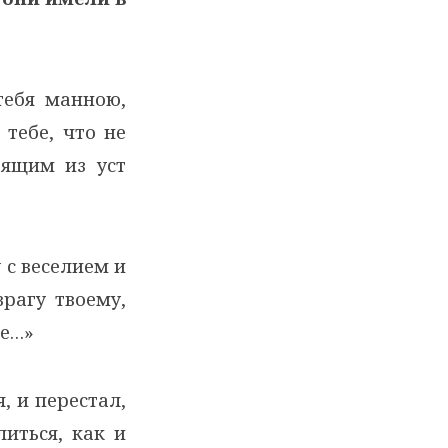
тебя манною,
 тебе, что не
дящим из уст
 с веселием и
рагу твоему,
те…»
, и перестал,
литься, как и