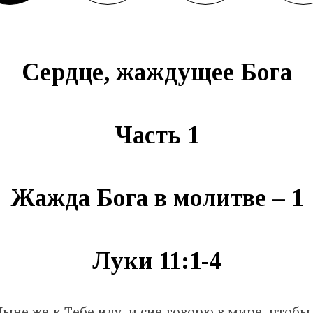
Сердце, жаждущее Бога
Часть 1
Жажда Бога в молитве – 1
Луки 11:1-4
ыне же к Тебе иду, и сие говорю в мире, чтоб