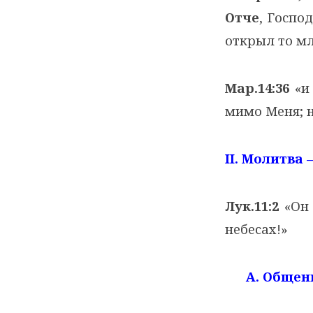
Отче
, Госпо
открыл то м
Мар.14:36
«и 
мимо Меня; н
II
. Молитва 
Лук.11:2
«Он
небесах!»
А. Общен