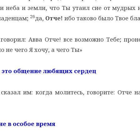
ди неба и земли, что Ты утаил сие от мудрых
26
ладенцам;
да,
Отче!
ибо таково было Твое бл
говорил: Авва Отче! все возможно Тебе; про
о не чего Я хочу, а чего Ты»
– это общение любящих сердец
 сказал им: когда молитесь, говорите: Отче 
ие в особое время