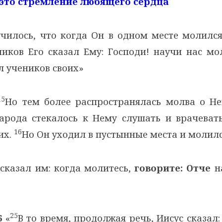
– это стремление любящего сердца
чилось, что когда Он в одном месте молился,
иков Его сказал Ему: Господи! научи нас мо
л учеников своих»
15
Но тем более распространялась молва о Не
арода стекалось к Нему слушать и врачевать
16
их.
Но Он уходил в пустынные места и молил
сказал им: когда молитесь,
говорите: Отче
н
25
6
«
В то время, продолжая речь, Иисус сказал: