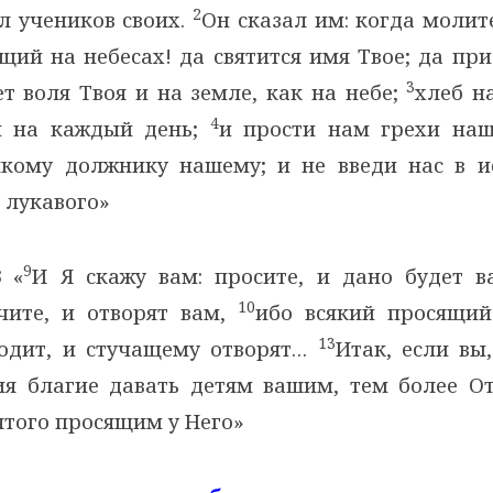
2
л учеников своих.
Он сказал им: когда молите
щий на небесах! да святится имя Твое; да пр
3
ет воля Твоя и на земле, как на небе;
хлеб н
4
м на каждый день;
и прости нам грехи на
кому должнику нашему; и не введи нас в и
т лукавого»
9
3
«
И Я скажу вам: просите, и дано будет в
10
учите, и отворят вам,
ибо всякий просящий
13
одит, и стучащему отворят…
Итак, если вы
ия благие давать детям вашим, тем более О
ятого просящим у Него»