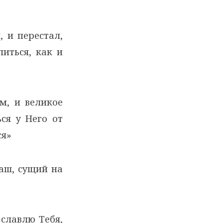
 и перестал,
литься, как и
м, и великое
ся у Него от
ся»
аш, сущий на
 славлю Тебя,