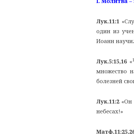
I
. Молитва 
Лук.11:1
«Слу
один из учен
Иоанн научи
Лук.5:15,16
«
множество н
болезней сво
Лук.11:2
«Он 
небесах!»
Матф.11:25,2