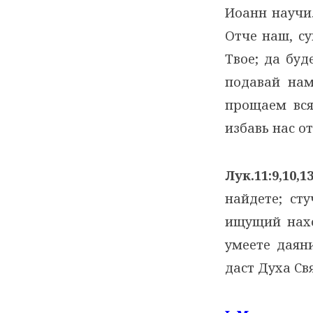
Иоанн научи
Отче наш, су
Твое; да буд
подавай на
прощаем вся
избавь нас о
Лук.11:9,10,1
найдете; ст
ищущий нах
умеете даян
даст Духа Св