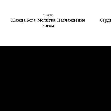
TOPIC
Жажда Бога
,
Молитва
,
Наслаждение
Серд
Богом