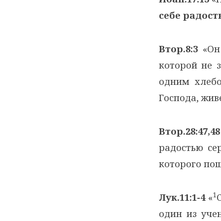
себе радост
Втор.8:3
«Он 
которой не з
одним хлебо
Господа, жив
Втор.28:47,48
радостью се
которого пош
1
Лук.11:1-4
«
один из учен