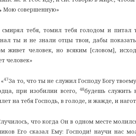
ь
Мою совершенную»
смирял тебя, томил тебя голодом и питал 
нал ты и не знали отцы твои, дабы показать
м живет человек, но всяким [словом], исхо
ет человек»
47
«
За то, что ты не служил Господу Богу твоему
48
рдца, при изобилии всего,
будешь служить в
лет на тебя Господь, в голоде, и жажде, и наго
Случилось, что когда Он в одном месте молился
иков Его сказал Ему: Господи! научи нас мо