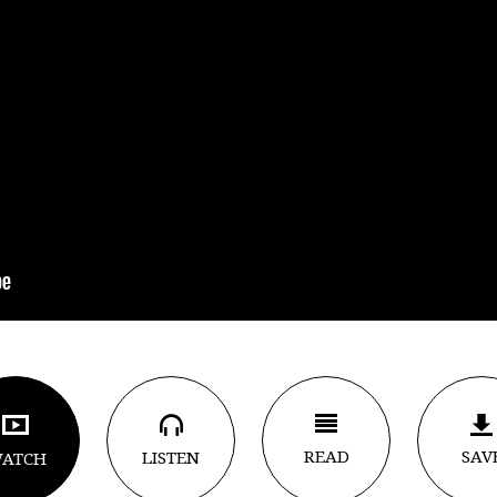
READ
SAV
LISTEN
ATCH