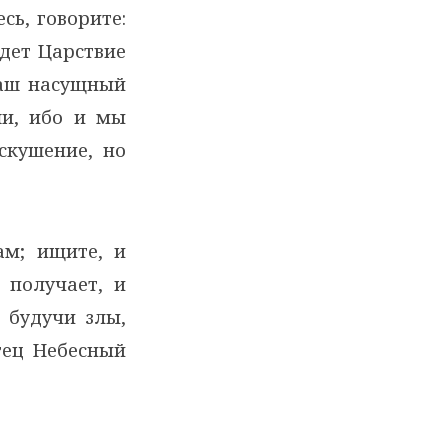
сь, говорите:
идет Царствие
аш насущный
ши, ибо и мы
скушение, но
ам; ищите, и
 получает, и
, будучи злы,
тец Небесный