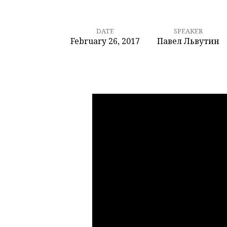
DATE
SPEAKER
February 26, 2017
Павел Львутин
Жажда
Бога
в
молитве
–
1