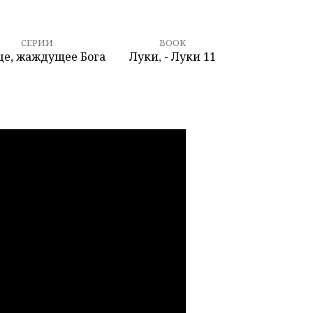
СЕРИИ
BOOK
це, жаждущее Бога
Луки
,
- Луки 11