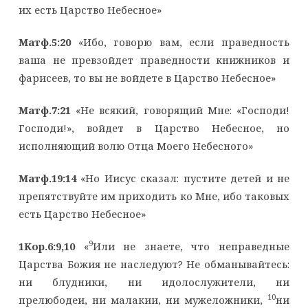
их есть Царство Небесное»
Матф.5:20
«Ибо, говорю вам, если праведность
ваша не превзойдет праведности книжников и
фарисеев, то вы не войдете в Царство Небесное»
Матф.7:21
«Не всякий, говорящий Мне: «Господи!
Господи!», войдет в Царство Небесное, но
исполняющий волю Отца Моего Небесного»
Матф.19:14
«Но Иисус сказал: пустите детей и не
препятствуйте им приходить ко Мне, ибо таковых
есть Царство Небесное»
9
1Кор.6:9,10
«
Или не знаете, что неправедные
Царства Божия не наследуют? Не обманывайтесь:
ни блудники, ни идолослужители, ни
10
прелюбодеи, ни малакии, ни мужеложники,
ни