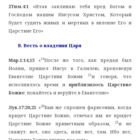
2Тим.4:1
«Итак заклинаю тебя пред Богом и
Господом нашим Иисусом Христом, Который
будет судить живых и мертвых в явление Его и
Царствие Его»
B
. Весть о владении Царя
14
Мар.1:14,15
«
После же того, как предан был
Иоанн, пришел Иисус в Галилею, проповедуя
15
Евангелие Царствия Божия
и говоря, что
исполнилось время и
приблизилось Царствие
Божие
: покайтесь и веруйте в Евангелие»
20
Лук.17:20,21
«
Быв же спрошен фарисеями, когда
придет Царствие Божие, отвечал им: не придет
21
Царствие Божие приметным образом,
и не
скажут: вот, оно здесь, или: вот, там. Ибо вот,
Царствие Божие внутрь вас есть»