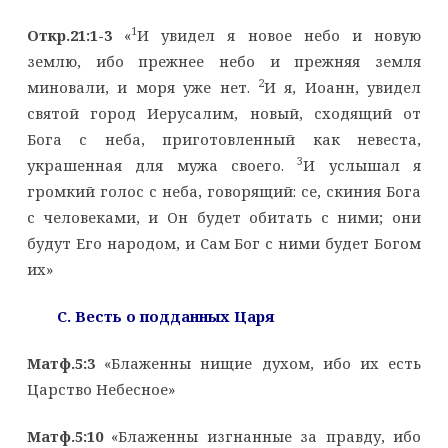
1
Откр.21:1-3
«
И увидел я новое небо и новую
землю, ибо прежнее небо и прежняя земля
2
миновали, и моря уже нет.
И я, Иоанн, увидел
святой город Иерусалим, новый, сходящий от
Бога с неба, приготовленный как невеста,
3
украшенная для мужа своего.
И услышал я
громкий голос с неба, говорящий: се, скиния Бога
с человеками, и Он будет обитать с ними; они
будут Его народом, и Сам Бог с ними будет Богом
их»
C
. Весть о подданных Царя
Матф.5:3
«Блаженны нищие духом, ибо их есть
Царство Небесное»
Матф.5:10
«Блаженны изгнанные за правду, ибо