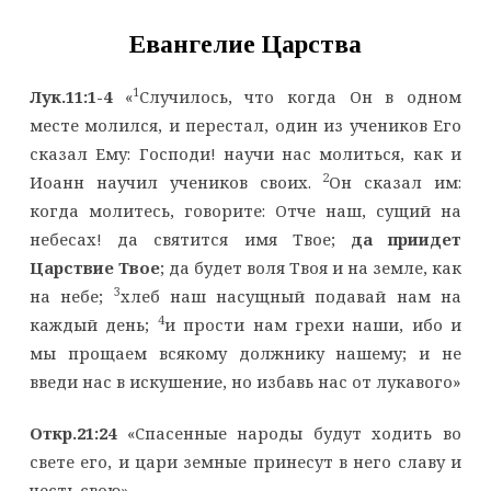
Евангелие Царства
1
Лук.11:1-4
«
Случилось, что когда Он в одном
месте молился, и перестал, один из учеников Его
сказал Ему: Господи! научи нас молиться, как и
2
Иоанн научил учеников своих.
Он сказал им:
когда молитесь, говорите: Отче наш, сущий на
небесах! да святится имя Твое;
да приидет
Царствие Твое
; да будет воля Твоя и на земле, как
3
на небе;
хлеб наш насущный подавай нам на
4
каждый день;
и прости нам грехи наши, ибо и
мы прощаем всякому должнику нашему; и не
введи нас в искушение, но избавь нас от лукавого»
Откр.21:24
«Спасенные народы будут ходить во
свете его, и цари земные принесут в него славу и
честь свою»