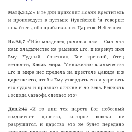
1
Матф.3:1,2
«
В те дни приходит Иоанн Креститель
2
и проповедует в пустыне Иудейской
и говорит:
покайтесь, ибо приблизилось Царство Небесное»
6
Ис.9:6,7
«
Ибо младенец родился нам – Сын дан
нам; владычество на раменах Его, и нарекут имя
Ему: Чудный, Советник, Бог крепкий, Отец
7
вечности,
Князь мира
.
Умножению владычества
Его и мира нет предела на престоле Давида и
в
царстве его
, чтобы Ему утвердить его и укрепить
его судом и правдою отныне и до века. Ревность
Господа Саваофа сделает это»
Дан.2:44
«И во дни тех царств Бог небесный
воздвигнет царство, которое вовеки не
разрушится, и царство это не будет передано
другому народу; оно сокрушит и разрушит все