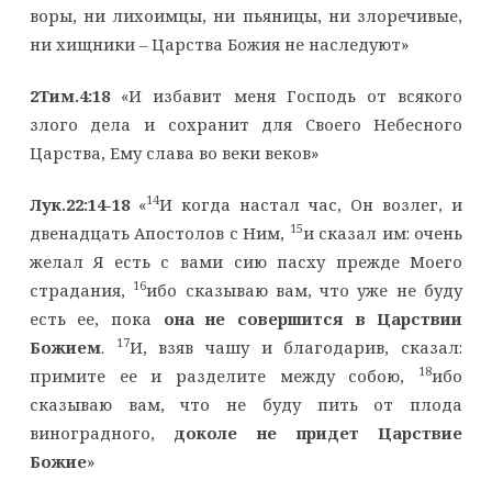
воры, ни лихоимцы, ни пьяницы, ни злоречивые,
ни хищники – Царства Божия не наследуют»
2Тим.4:18
«И избавит меня Господь от всякого
злого дела и сохранит для Своего Небесного
Царства, Ему слава во веки веков»
14
Лук.22:14-18
«
И когда настал час, Он возлег, и
15
двенадцать Апостолов с Ним,
и сказал им: очень
желал Я есть с вами сию пасху прежде Моего
16
страдания,
ибо сказываю вам, что уже не буду
есть ее, пока
она не совершится в Царствии
17
Божием
.
И, взяв чашу и благодарив, сказал:
18
примите ее и разделите между собою,
ибо
сказываю вам, что не буду пить от плода
виноградного,
доколе не придет Царствие
Божие
»