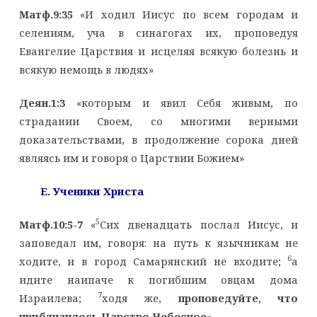
Матф.9:35
«И ходил Иисус по всем городам и
селениям, уча в синагогах их, проповедуя
Евангелие Царствия и исцеляя всякую болезнь и
всякую немощь в людях»
Деян.1:3
«которым и явил Себя живым, по
страдании Своем, со многими верными
доказательствами, в продолжение сорока дней
являясь им и говоря о Царствии Божием»
E
. Ученики Христа
5
Матф.10:5-7
«
Сих двенадцать послал Иисус, и
заповедал им, говоря: на путь к язычникам не
6
ходите, и в город Самарянский не входите;
а
идите наипаче к погибшим овцам дома
7
Израилева;
ходя же,
проповедуйте, что
приблизилось Царство Небесное
»