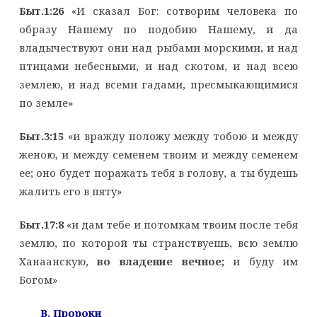
Быт.1:26
«И сказал Бог: сотворим человека по
образу Нашему по подобию Нашему, и да
владычествуют они над рыбами морскими, и над
птицами небесными, и над скотом, и над всею
землею, и над всеми гадами, пресмыкающимися
по земле»
Быт.3:15
«и вражду положу между тобою и между
женою, и между семенем твоим и между семенем
ее; оно будет поражать тебя в голову, а ты будешь
жалить его в пяту»
Быт.17:8
«и дам тебе и потомкам твоим после тебя
землю, по которой ты странствуешь, всю землю
Ханаанскую,
во владение вечное;
и буду им
Богом»
B
. Пророки