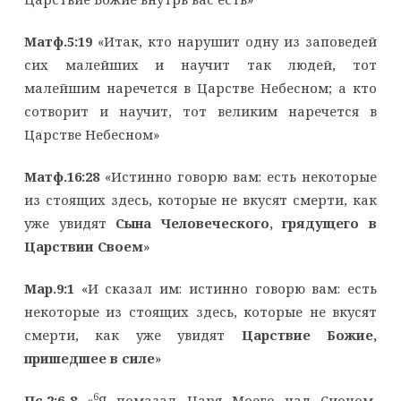
Матф.5:19
«Итак, кто нарушит одну из заповедей
сих малейших и научит так людей, тот
малейшим наречется в Царстве Небесном; а кто
сотворит и научит, тот великим наречется в
Царстве Небесном»
Матф.16:28
«Истинно говорю вам: есть некоторые
из стоящих здесь, которые не вкусят смерти, как
уже увидят
Сына Человеческого, грядущего в
Царствии Своем
»
Мар.9:1
«И сказал им: истинно говорю вам: есть
некоторые из стоящих здесь, которые не вкусят
смерти, как уже увидят
Царствие Божие,
пришедшее в силе
»
6
Пс.2:6-8
«
Я помазал Царя Моего над Сионом,