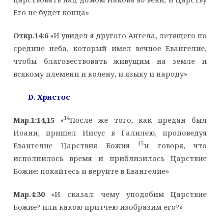
Его не будет конца»
Откр.14:6
«И увидел я другого Ангела, летящего по
средине неба, который имел вечное Евангелие,
чтобы благовествовать живущим на земле и
всякому племени и колену, и языку и народу»
D
. Христос
14
Мар.1:14,15
«
После же того, как предан был
Иоанн, пришел Иисус в Галилею, проповедуя
15
Евангелие Царствия Божия
и говоря, что
исполнилось время и приблизилось Царствие
Божие: покайтесь и веруйте в Евангелие»
Мар.4:30
«И сказал: чему уподобим Царствие
Божие? или какою притчею изобразим его?»