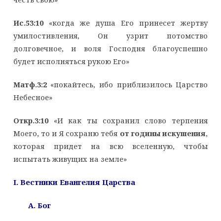
Ис.53:10
«когда же душа Его принесет жертву
умилостивления, Он узрит потомство
долговечное, и воля Господня благоуспешно
будет исполняться рукою Его»
Матф.3:2
«покайтесь, ибо приблизилось Царство
Небесное»
Откр.3:10
«И как ты сохранил слово терпения
Моего, то и Я сохраню тебя
от годины искушения
,
которая придет на всю вселенную, чтобы
испытать живущих на земле»
I
. Вестники Евангелия Царства
A
. Бог