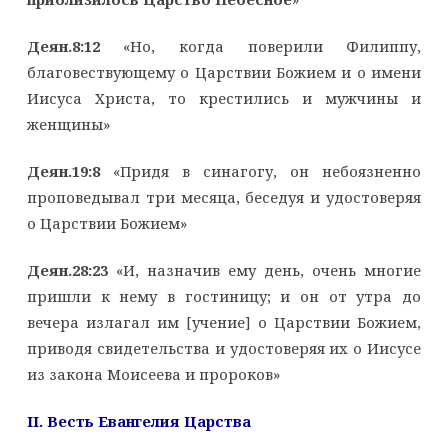
Деян.8:12
«Но, когда поверили Филиппу,
благовествующему о Царствии Божием и о имени
Иисуса Христа, то крестились и мужчины и
женщины»
Деян.19:8
«Придя в синагогу, он небоязненно
проповедывал три месяца, беседуя и удостоверяя
о Царствии Божием»
Деян.28:23
«И, назначив ему день, очень многие
пришли к нему в гостиницу; и он от утра до
вечера излагал им [учение] о Царствии Божием,
приводя свидетельства и удостоверяя их о Иисусе
из закона Моисеева и пророков»
II
. Весть Евангелия Царства