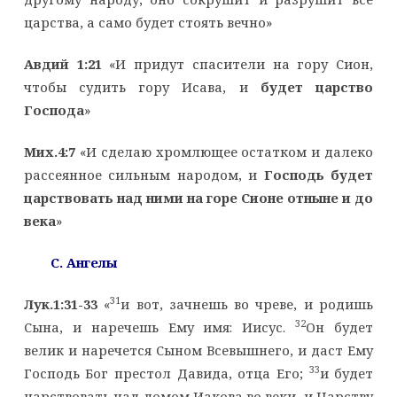
царства, а само будет стоять вечно»
Авдий 1:21
«И придут спасители на гору Сион,
чтобы судить гору Исава, и
будет царство
Господа
»
Мих.4:7
«И сделаю хромлющее остатком и далеко
рассеянное сильным народом, и
Господь будет
царствовать над ними на горе Сионе отныне и до
века
»
C
. Ангелы
31
Лук.1:31-33
«
и вот, зачнешь во чреве, и родишь
32
Сына, и наречешь Ему имя: Иисус.
Он будет
велик и наречется Сыном Всевышнего, и даст Ему
33
Господь Бог престол Давида, отца Его;
и будет
царствовать над домом Иакова во веки, и Царству