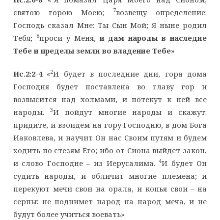
7
святою горою Моею;
возвещу определение:
Господь сказал Мне: Ты Сын Мой; Я ныне родил
8
Тебя;
проси у Меня,
и дам народы в наследие
Тебе и пределы земли во владение Тебе
»
2
Ис.2:2-4
«
И будет в последние дни, гора дома
Господня будет поставлена во главу гор и
возвысится над холмами, и потекут к ней все
3
народы.
И пойдут многие народы и скажут:
придите, и взойдем на гору Господню, в дом Бога
Иаковлева, и научит Он нас Своим путям и будем
ходить по стезям Его; ибо от Сиона выйдет закон,
4
и слово Господне – из Иерусалима.
И будет Он
судить народы, и обличит многие племена; и
перекуют мечи свои на орала, и копья свои – на
серпы: не поднимет народ на народ меча, и не
будут более учиться воевать»