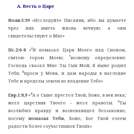
A
. Весть о Царе
Иоан.5:39
«Исследуйте Писания, ибо вы думаете
чрез них иметь жизнь вечную; а они
свидетельствуют о Мне»
6
Пс.2:6-8
«
Я помазал Царя Моего над Сионом,
7
святою горою Моею;
возвещу определение:
Господь сказал Мне: Ты Сын Мой; Я ныне родил
8
Тебя;
проси у Меня, и дам народы в наследие
Тебе и пределы земли во владение Тебе»
8
Евр.1:8,9
«
А о Сыне: престол Твой, Боже, в век века;
9
жезл царствия Твоего – жезл правоты.
Ты
возлюбил правду и возненавидел беззаконие,
посему
помазал Тебя
, Боже, Бог Твой елеем
радости более соучастников Твоих»