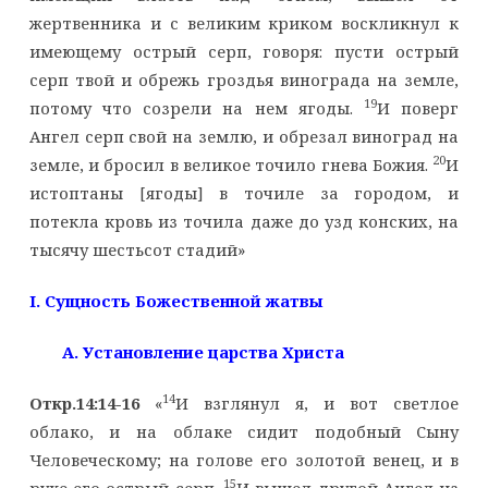
жертвенника и с великим криком воскликнул к
имеющему острый серп, говоря: пусти острый
серп твой и обрежь гроздья винограда на земле,
19
потому что созрели на нем ягоды.
И поверг
Ангел серп свой на землю, и обрезал виноград на
20
земле, и бросил в великое точило гнева Божия.
И
истоптаны [ягоды] в точиле за городом, и
потекла кровь из точила даже до узд конских, на
тысячу шестьсот стадий»
I
. Сущность Божественной жатвы
A
. Установление царства Христа
14
Откр.14:14-16
«
И взглянул я, и вот светлое
облако, и на облаке сидит подобный Сыну
Человеческому; на голове его золотой венец, и в
15
руке его острый серп.
И вышел другой Ангел из