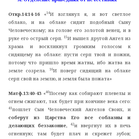
14
Откр.14:14-16
«
И взглянул я, и вот светлое
облако, и на облаке сидит подобный Сыну
Человеческому; на голове его золотой венец, и в
15
руке его острый серп.
И вышел другой Ангел из
храма и воскликнул громким голосом к
сидящему на облаке: пусти серп твой и пожни,
потому что пришло время жатвы, ибо жатва на
16
земле созрела.
И поверг сидящий на облаке
серп свой на землю, и земля была пожата»
40
Матф.13:40-43
«
Посему как собирают плевелы и
огнем сжигают, так будет при кончине века сего:
41
пошлет Сын Человеческий Ангелов Своих, и
соберут из Царства Его все соблазны и
42
делающих беззаконие
,
и ввергнут их в печь
огненную; там будет плач и скрежет зубов;