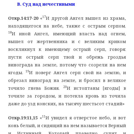
B
. Суд над нечестивыми
17
Откр.14:17-20
«
И другой Ангел вышел из храма,
находящегося на небе, также с острым серпом.
18
И иной Ангел, имеющий власть над огнем,
вышел от жертвенника и с великим криком
воскликнул к имеющему острый серп, говоря:
пусти острый серп твой и обрежь гроздья
винограда на земле, потому что созрели на нем
19
ягоды.
И поверг Ангел серп свой на землю, и
обрезал виноград на земле, и бросил в великое
20
точило гнева Божия.
И истоптаны [ягоды] в
точиле за городом, и потекла кровь из точила
даже до узд конских, на тысячу шестьсот стадий»
11
Откр.19:11,15
«
И увидел я отверстое небо, и вот
конь белый, и сидящий на нем называется Верный
и Истинный, Который праведно судит и