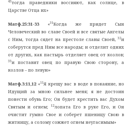
43
тогда праведники воссияют, как солнце, в
Царстве Отца их»
31
Матф.25:31-33
«
Когда же придет Сын
Человеческий во славе Своей и все святые Ангелы
32
с Ним, тогда сядет на престоле славы Своей,
и
соберутся пред Ним все народы; и отделит одних
от других, как пастырь отделяет овец от козлов;
33
и поставит овец по правую Свою сторону, а
козлов – по левую»
11
Матф.3:11,12
«
Я крещу вас в воде в покаяние, но
Идущий за мною сильнее меня; я не достоин
понести обувь Его; Он будет крестить вас Духом
12
Святым и огнем;
лопата Его в руке Его, и Он
очистит гумно Свое и соберет пшеницу Свою в
житницу, а солому сожжет огнем неугасимым»