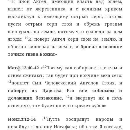
И иной Ангел, имеющий власть над огнем,
вышел от жертвенника и с великим криком
воскликнул к имеющему острый серп, говоря:
пусти острый серп твой и обрежь гроздья
винограда на земле, потому что созрели на нем
19
ягоды.
И поверг Ангел серп свой на землю, и
обрезал виноград на земле, и
бросил в великое
точило гнева Божия
»
40
Матф.13:40-42
«
Посему как собирают плевелы и
огнем сжигают, так будет при кончине века сего:
41
пошлет Сын Человеческий Ангелов Своих, и
соберут из Царства Его все соблазны и
42
делающих беззаконие
,
и ввергнут их в печь
огненную; там будет плач и скрежет зубов»
12
Иоил.3:12-14
«
Пусть воспрянут народы и
низойдут в долину Иосафата; ибо там Я воссяду,