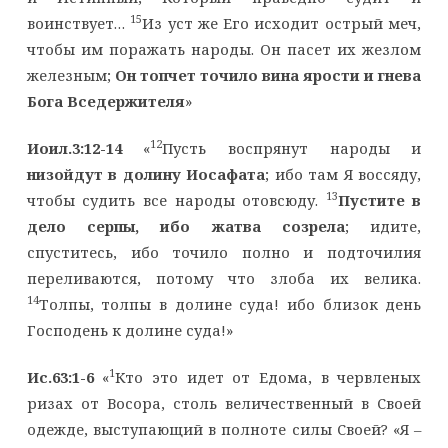
15
воинствует…
Из уст же Его исходит острый меч,
чтобы им поражать народы. Он пасет их жезлом
железным;
Он топчет точило вина ярости и гнева
Бога Вседержителя
»
12
Иоил.3:12-14
«
Пусть воспрянут народы и
низойдут в долину Иосафата
; ибо там Я воссяду,
13
чтобы судить все народы отовсюду.
Пустите в
дело серпы, ибо жатва созрела
; идите,
спуститесь, ибо точило полно и подточилия
переливаются, потому что злоба их велика.
14
Толпы, толпы в долине суда! ибо близок день
Господень к долине суда!»
1
Ис.63:1-6
«
Кто это идет от Едома, в червленых
ризах от Восора, столь величественный в Своей
одежде, выступающий в полноте силы Своей? «Я –