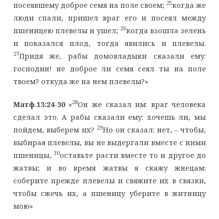
25
посеявшему доброе семя на поле своем;
когда же
люди спали, пришел враг его и посеял между
26
пшеницею плевелы и ушел;
когда взошла зелень
и показался плод, тогда явились и плевелы.
27
Придя же, рабы домовладыки сказали ему:
господин! не доброе ли семя сеял ты на поле
твоем? откуда же на нем плевелы?»
28
Матф.13:24-30
«
Он же сказал им: враг человека
сделал это. А рабы сказали ему: хочешь ли, мы
29
пойдем, выберем их?
Но он сказал: нет, – чтобы,
выбирая плевелы, вы не выдергали вместе с ними
30
пшеницы,
оставьте расти вместе то и другое до
жатвы; и во время жатвы я скажу жнецам:
соберите прежде плевелы и свяжите их в связки,
чтобы сжечь их, а пшеницу уберите в житницу
мою»