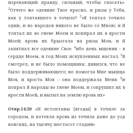
изрекающий правду, сильный, чтобы спасать».
2
Отчего же одеяние Твое красно, и ризы у Тебя,
3
как у топтавшего в точиле?
«Я топтал точило
один, и из народов никого не было со Мною; и Я
топтал их во гневе Моем и попирал их в ярости
Моей; кровь их брызгала на ризы Мои, и Я
4
запятнал все одеяние Свое.
ибо день мщения – в
5
сердце Моем, и год Моих искупленных настал.
Я
смотрел, и не было помощника; дивился, что не
было поддерживающего; но помогла Мне мышца
6
Моя, и ярость Моя – она поддержала Меня:
и
попрал Я народы во гневе Моем, и сокрушил их в
ярости Моей, и вылил на землю кровь их»
Откр.14:20
«И истоптаны [ягоды] в точиле за
городом, и потекла кровь из точила даже до узд
конских, на тысячу шестьсот стадий»