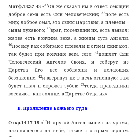
37
Матф.13:37-43
«
Он же сказал им в ответ: сеющий
38
доброе семя есть Сын Человеческий;
поле есть
мир; доброе семя, это сыны Царствия, а плевелы –
39
сыны лукавого;
враг, посеявший их, есть дьявол;
жатва есть кончина века, а жнецы суть Ангелы.
40
Посему как собирают плевелы и огнем сжигают,
41
так будет при кончине века сего:
пошлет Сын
Человеческий Ангелов Своих, и соберут из
Царства Его все соблазны и делающих
42
беззаконие,
и ввергнут их в печь огненную; там
43
будет плач и скрежет зубов;
тогда праведники
воссияют, как солнце, в Царстве Отца их»
B
. Проявление Божьего суда
17
Откр.14:17-19
«
И другой Ангел вышел из храма,
находящегося на небе, также с острым серпом.
18