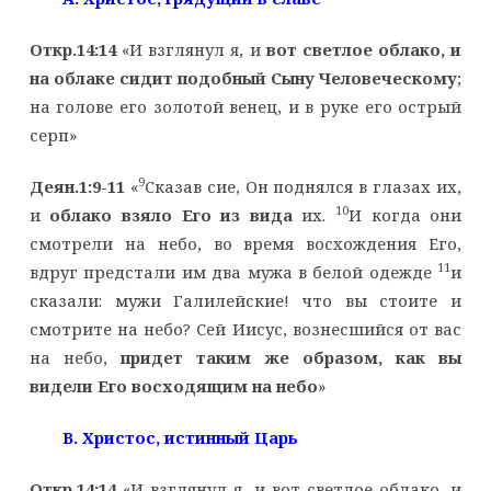
Откр.14:14
«И взглянул я, и
вот светлое облако, и
на облаке сидит подобный Сыну Человеческому
;
на голове его золотой венец, и в руке его острый
серп»
9
Деян.1:9-11
«
Сказав сие, Он поднялся в глазах их,
10
и
облако взяло Его из вида
их.
И когда они
смотрели на небо, во время восхождения Его,
11
вдруг предстали им два мужа в белой одежде
и
сказали: мужи Галилейские! что вы стоите и
смотрите на небо? Сей Иисус, вознесшийся от вас
на небо,
придет таким же образом, как вы
видели Его восходящим на небо
»
B
. Христос, истинный Царь
Откр.14:14
«И взглянул я, и вот светлое облако, и