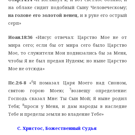
на облаке сидит подобный Сыну Человеческому;
на голове его золотой венец
, и в руке его острый
серп»
Иоан.18:36
«Иисус отвечал: Царство Мое не от
мира сего; если бы от мира сего было Царство
Мое, то служители Мои подвизались бы за Меня,
чтобы Я не был предан Иудеям; но ныне Царство
Мое не отсюда»
6
Пс.2:6-8
«
Я помазал Царя Моего над Сионом,
7
святою горою Моею;
возвещу определение:
Господь сказал Мне: Ты Сын Мой; Я ныне родил
8
Тебя;
проси у Меня, и дам народы в наследие
Тебе и пределы земли во владение Тебе»
C
. Христос, Божественный Судья