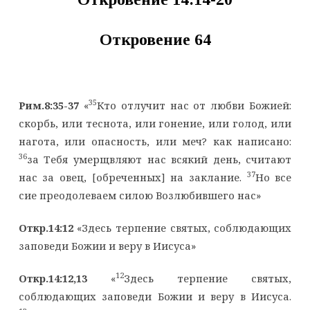
Откровение 64
35
Рим.8:35-37
«
Кто отлучит нас от любви Божией:
скорбь, или теснота, или гонение, или голод, или
нагота, или опасность, или меч? как написано:
36
за Тебя умерщвляют нас всякий день, считают
37
нас за овец, [обреченных] на заклание.
Но все
сие преодолеваем силою Возлюбившего нас»
Откр.14:12
«Здесь терпение святых, соблюдающих
заповеди Божии и веру в Иисуса»
12
Откр.14:12,13
«
Здесь терпение святых,
соблюдающих заповеди Божии и веру в Иисуса.