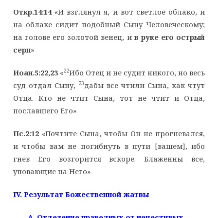
Откр.14:14
«И взглянул я, и вот светлое облако, и
на облаке сидит подобный Сыну Человеческому;
на голове его золотой венец, и
в руке его острый
серп
»
22
Иоан.5:22,23
«
Ибо Отец и не судит никого, но весь
23
суд отдал Сыну,
дабы все чтили Сына, как чтут
Отца. Кто не чтит Сына, тот не чтит и Отца,
пославшего Его»
Пс.2:12
«Почтите Сына, чтобы Он не прогневался,
и чтобы вам не погибнуть в пути [вашем], ибо
гнев Его возгорится вскоре. Блаженны все,
уповающие на Него»
IV
. Результат Божественной жатвы
A
. Отделение праведных от нечестивых