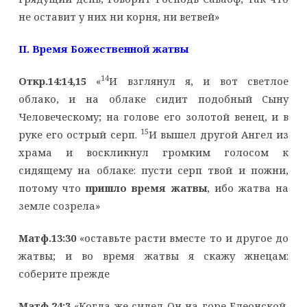
не оставит у них ни корня, ни ветвей»
II
. Время Божественной жатвы
14
Откр.14:14,15
«
И взглянул я, и вот светлое
облако, и на облаке сидит подобный Сыну
Человеческому; на голове его золотой венец, и в
15
руке его острый серп.
И вышел другой Ангел из
храма и воскликнул громким голосом к
сидящему на облаке: пусти серп твой и пожни,
потому что
пришло время жатвы
, ибо жатва на
земле созрела»
Матф.13:30
«оставьте расти вместе то и другое до
жатвы; и во время жатвы я скажу жнецам:
соберите прежде
Матф.24:3
«Когда же сидел Он на горе Елеонской,