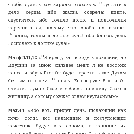
13
чтобы судить все народы отовсюду.
Пустите в
дело серпы,
ибо жатва созрела
; идите,
спуститесь, ибо точило полно и подточилия
переливаются, потому что злоба их велика.
14
Толпы, толпы в долине суда! ибо близок день
Господень к долине суда!»
11
Матф.3:11,12
«
Я крещу вас в воде в покаяние, но
Идущий за мною сильнее меня; я не достоин
понести обувь Его; Он будет крестить вас Духом
12
Святым и огнем;
лопата Его в руке Его, и Он
очистит гумно Свое и соберет пшеницу Свою в
житницу, а солому сожжет огнем неугасимым»
Мал.4:1
«Ибо вот, придет день, пылающий как
печь; тогда все надменные и поступающие
нечестиво будут как солома, и попалит их
грядущий день, говорит Господь Саваоф, так что