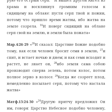
храма и воскликнул громким голосом к
сидящему на облаке: пусти серп твой и пожни,
потому что пришло время жатвы, ибо жатва на
16
земле созрела.
И поверг сидящий на облаке
серп свой на землю, и земля была пожата»
26
Мар.4:26-29
«
И сказал: Царствие Божие подобно
27
тому, как если человек бросит семя в землю,
и
спит, и встает ночью и днем; и как семя всходит и
28
растет, не знает он,
ибо земля сама собою
производит сперва зелень, потом колос, потом
29
полное зерно в колосе.
Когда же созреет плод,
немедленно посылает серп, потому что настала
жатва»
24
Матф.13:24-30
«
Другую притчу предложил Он
им, говоря: Царство Небесное подобно человеку,