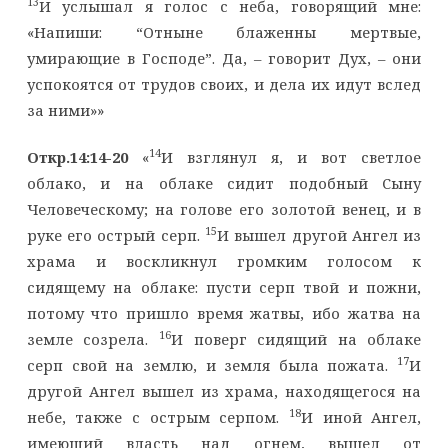
13
И услышал я голос с неба, говорящий мне:
«Напиши: “Отныне блаженны мертвые,
умирающие в Господе”. Да, – говорит Дух, – они
успокоятся от трудов своих, и дела их идут вслед
за ними»»
14
Откр.14:14-20
«
И взглянул я, и вот светлое
облако, и на облаке сидит подобный Сыну
Человеческому; на голове его золотой венец, и в
15
руке его острый серп.
И вышел другой Ангел из
храма и воскликнул громким голосом к
сидящему на облаке: пусти серп твой и пожни,
потому что пришло время жатвы, ибо жатва на
16
земле созрела.
И поверг сидящий на облаке
17
серп свой на землю, и земля была пожата.
И
другой Ангел вышел из храма, находящегося на
18
небе, также с острым серпом.
И иной Ангел,
имеющий власть над огнем, вышел от