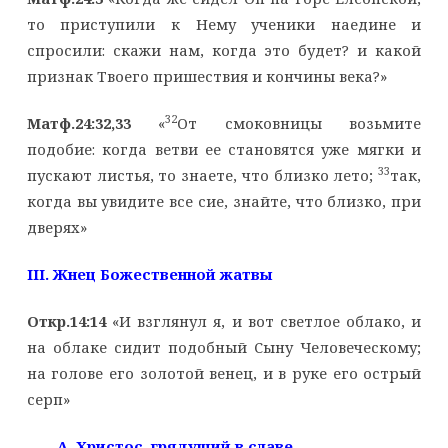
то приступили к Нему ученики наедине и
спросили: скажи нам, когда это будет? и какой
признак Твоего пришествия и кончины века?»
32
Матф.24:32,33
«
От смоковницы возьмите
подобие: когда ветви ее становятся уже мягки и
33
пускают листья, то знаете, что близко лето;
так,
когда вы увидите все сие, знайте, что близко, при
дверях»
III
. Жнец Божественной жатвы
Откр.14:14
«И взглянул я, и вот светлое облако, и
на облаке сидит подобный Сыну Человеческому;
на голове его золотой венец, и в руке его острый
серп»
A
. Христос, грядущий в славе