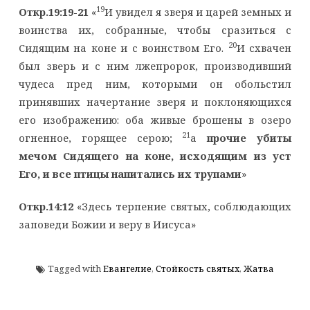
19
Откр.19:19-21
«
И увидел я зверя и царей земных и
воинства их, собранные, чтобы сразиться с
20
Сидящим на коне и с воинством Его.
И схвачен
был зверь и с ним лжепророк, производивший
чудеса пред ним, которыми он обольстил
принявших начертание зверя и поклоняющихся
его изображению: оба живые брошены в озеро
21
огненное, горящее серою;
а
прочие убиты
мечом Сидящего на коне, исходящим из уст
Его, и все птицы напитались их трупами
»
Откр.14:12
«Здесь терпение святых, соблюдающих
заповеди Божии и веру в Иисуса»
Tagged with
Евангелие
,
Стойкость святых
,
Жатва