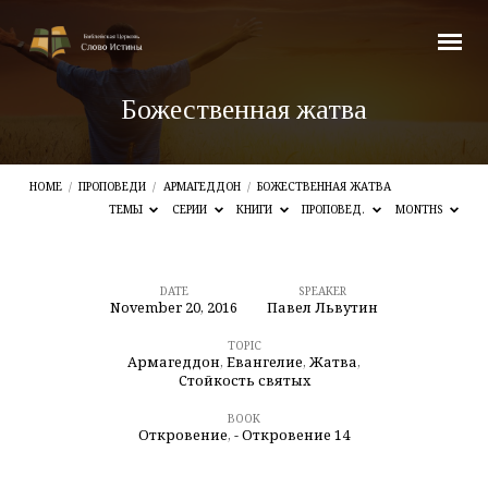
Божественная жатва
HOME
/
ПРОПОВЕДИ
/
АРМАГЕДДОН
/
БОЖЕСТВЕННАЯ ЖАТВА
ТЕМЫ
СЕРИИ
КНИГИ
ПРОПОВЕД.
MONTHS
DATE
SPEAKER
November 20, 2016
Павел Львутин
Божественная
жатва
TOPIC
Армагеддон
,
Евангелие
,
Жатва
,
Стойкость святых
BOOK
Откровение
,
- Откровение 14