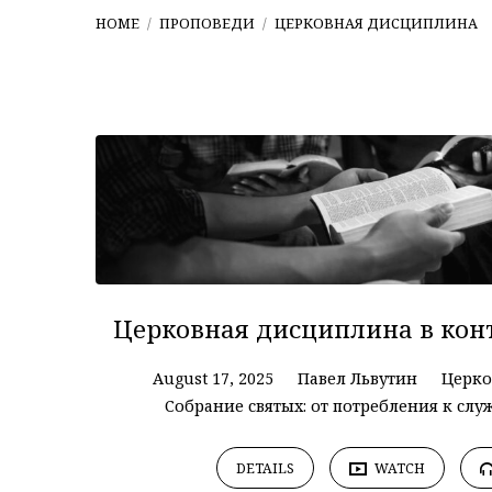
HOME
/
ПРОПОВЕДИ
/
ЦЕРКОВНАЯ ДИСЦИПЛИНА
Проповеди
on
Церковная
дисциплина
Церковная дисциплина в кон
August 17, 2025
Павел Львутин
Церко
Собрание святых: от потребления к сл
DETAILS
WATCH