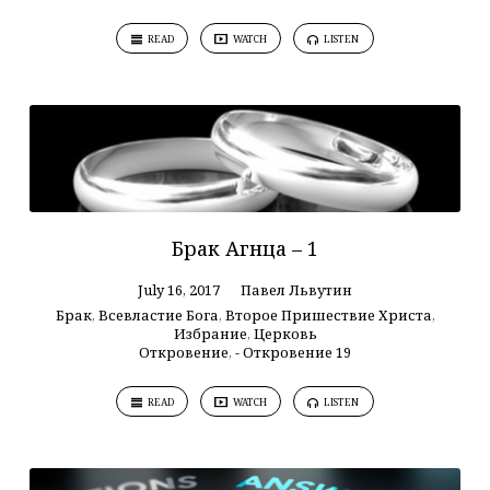
READ
WATCH
LISTEN
Брак Агнца – 1
July 16, 2017
Павел Львутин
Брак
,
Всевластие Бога
,
Второе Пришествие Христа
,
Избрание
,
Церковь
Откровение
,
- Откровение 19
READ
WATCH
LISTEN