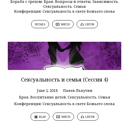
Борьба с грехом
,
Брак
,
Вопросы и ответы
,
Зависимость
,
Сексуальность
,
Семья
Конференция: Сексуальность в свете Божьего слова
DETAILS
WATCH
LISTEN
Сексуальность и семья (Сессия 4)
June 2, 2018
Павел Львутин
Брак
,
Воспитание детей
,
Сексуальность
,
Семья
Конференция: Сексуальность в свете Божьего слова
READ
WATCH
LISTEN