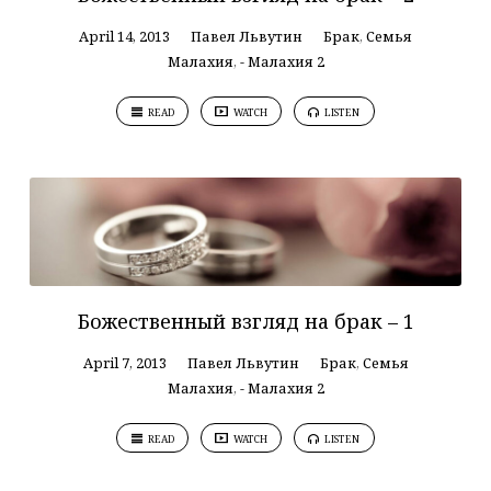
April 14, 2013
Павел Львутин
Брак
,
Семья
Малахия
,
- Малахия 2
READ
WATCH
LISTEN
Божественный взгляд на брак – 1
April 7, 2013
Павел Львутин
Брак
,
Семья
Малахия
,
- Малахия 2
READ
WATCH
LISTEN