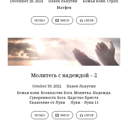
December 28, 2024
Павел Львутин
Божья воля
,
Страх
Матфея
DETAILS
WATCH
LISTEN
Молитесь с надеждой – 2
October 30, 2022
Павел Львутин
Божья воля
,
Всевластие Бога
,
Молитва
,
Надежда
,
Суверенность Бога
,
Царство Христа
Евангелие от Луки
Луки
,
- Луки 11
DETAILS
WATCH
LISTEN