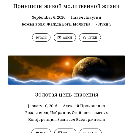
Принципы живой молитвенной жизни
September 6, 2020
Павел Львутин
Божья воля
,
Жажда Бога
,
Молитва
- Луки 5
DETAILS
WATCH
LISTEN
Золотая цепь спасения
January 10, 2016
Алексей Прокопенко
Божья воля
,
Избрание
,
Стойкость святых
Конференция: Замысел Вседержителя
READ
WATCH
LISTEN