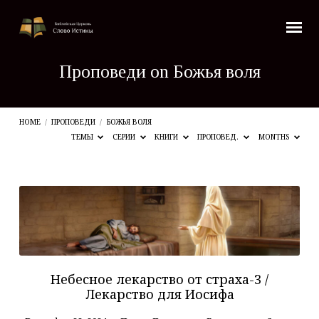
Проповеди on Божья воля
HOME
/
ПРОПОВЕДИ
/
БОЖЬЯ ВОЛЯ
ТЕМЫ
СЕРИИ
КНИГИ
ПРОПОВЕД.
MONTHS
Проповеди
on
Божья
воля
Небесное лекарство от страха-3 /
Лекарство для Иосифа