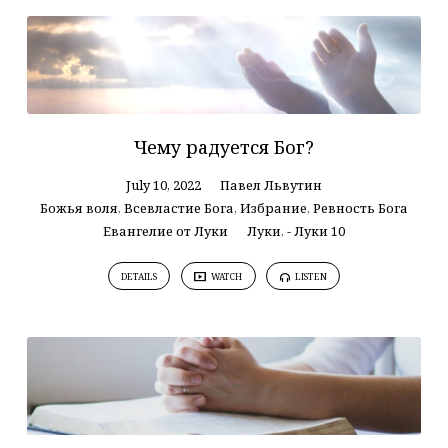
Чему радуется Бог?
July 10, 2022
Павел Львутин
Божья воля
,
Всевластие Бога
,
Избрание
,
Ревность Бога
Евангелие от Луки
Луки
,
- Луки 10
DETAILS
WATCH
LISTEN