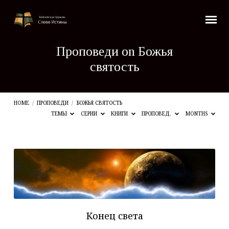
Проповеди on Божья
святость
HOME
/
ПРОПОВЕДИ
/
БОЖЬЯ СВЯТОСТЬ
ТЕМЫ
СЕРИИ
КНИГИ
ПРОПОВЕД.
MONTHS
Проповеди
on
Божья
святость
Конец света