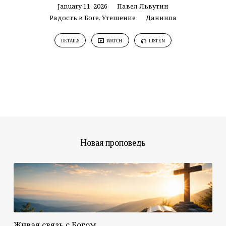
January 11, 2026
Павел Львутин
Радость в Боге
,
Утешение
Даниила
DETAILS
WATCH
LISTEN
Новая проповедь
Живая связь с Богом