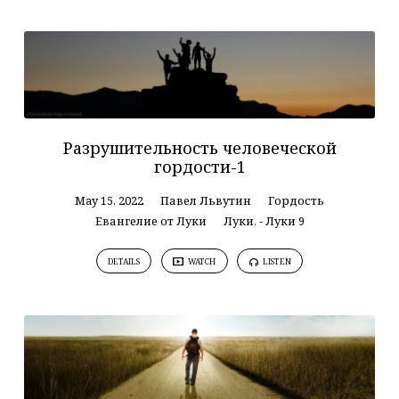
Разрушительность человеческой
гордости-1
May 15, 2022
Павел Львутин
Гордость
Евангелие от Луки
Луки
,
- Луки 9
DETAILS
WATCH
LISTEN