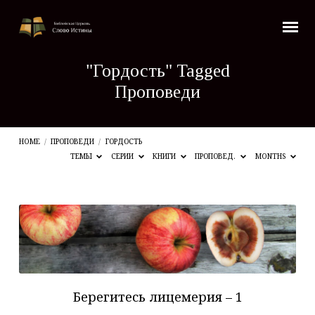
"Гордость" Tagged
Проповеди
HOME
/
ПРОПОВЕДИ
/
ГОРДОСТЬ
ТЕМЫ
СЕРИИ
КНИГИ
ПРОПОВЕД.
MONTHS
"Гордость"
Tagged
Проповеди
Берегитесь лицемерия – 1