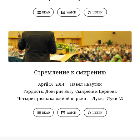
READ
WATCH
LISTEN
Стремление к смирению
April 16, 2014
Павел Львутин
Гордость
,
Доверие Богу
,
Смирение
,
Церковь
Четыре признака живой церкви
Луки
,
- Луки 22
READ
WATCH
LISTEN