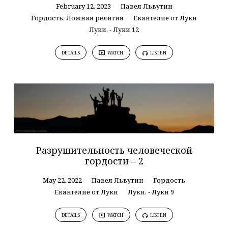
February 12, 2023
Павел Львутин
Гордость
,
Ложная религия
Евангелие от Луки
Луки
,
- Луки 12
DETAILS
WATCH
LISTEN
Разрушительность человеческой
гордости – 2
May 22, 2022
Павел Львутин
Гордость
Евангелие от Луки
Луки
,
- Луки 9
DETAILS
WATCH
LISTEN