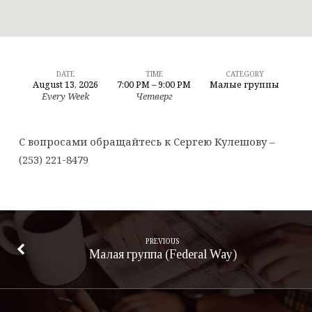
DATE
TIME
CATEGORY
August 13, 2026
7:00 PM – 9:00 PM
Малые группы
Малая
Every Week
Четверг
группа
(Pacific)
С вопросами обращайтесь к Сергею Кулешову –
(253) 221-8479
PREVIOUS
Малая группа (Federal Way)